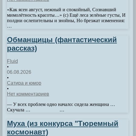
«Как ясен август, нежный и спокойный, Сознавший
мимолётность красоты…» (с) Ещё леса зелёные густы, И
полдни ослепительны и знойны, Но брезжат изменения:
…
Обманщицы (фантастический
рассказ)
Fluid
•
06.08.2026
•
Сатира и юмор
•
Нет комментариев
— У всех проблем одно начало: сидела женщина …
Скучала … …
Муха (из конкурса "Тюремный
космонавт)