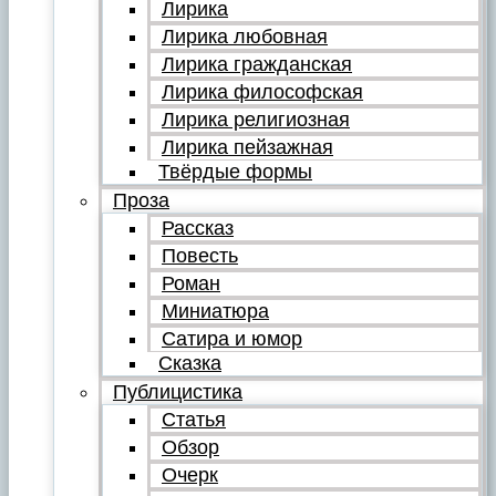
Лирика
Лирика любовная
Лирика гражданская
Лирика философская
Лирика религиозная
Лирика пейзажная
Твёрдые формы
Проза
Рассказ
Повесть
Роман
Миниатюра
Сатира и юмор
Сказка
Публицистика
Статья
Обзор
Очерк