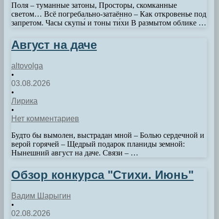
Поля – туманные затоны, Просторы, скомканные
светом… Всё погребально-затаённо – Как откровенье под
запретом. Часы скупы́ и тоны ти́хи В размытом облике …
Август на даче
altovolga
•
03.08.2026
•
Лирика
•
Нет комментариев
Будто бы вымолен, выстрадан мной – Болью сердечной и
верой горячей – Щедрый подарок планиды земной:
Нынешний август на даче. Связи – …
Обзор конкурса "Стихи. Июнь"
Вадим Шарыгин
•
02.08.2026