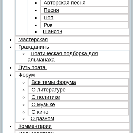
Авторская песня
Песня
Поп
Рок
Шансон
Мастерская
Гражданинъ
Поэтическая подборка для
альманаха
Путь поэта
Форум
Все темы форума
О литературе
О политике
О музыке
О кино
О разном
Комментарии