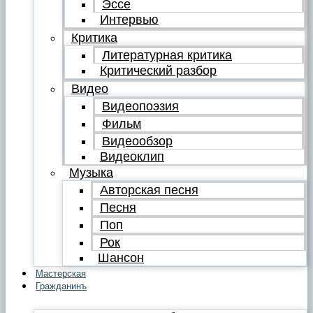
Эссе
Интервью
Критика
Литературная критика
Критический разбор
Видео
Видеопоэзия
Фильм
Видеообзор
Видеоклип
Музыка
Авторская песня
Песня
Поп
Рок
Шансон
Мастерская
Гражданинъ