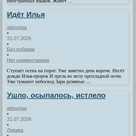
иностранных языков. Живёт …
Идёт Илья
altovolga
•
31.07.2026
•
Без рубрики
•
Нет комментариев
Ступает осень на порог. Уже заметно день короче. Несёт
дожди Илья-пророк И прель во мглу прохладной ночи.
Уже туманит небосвод Зари румяные …
Ушло, осыпалось, истлело
altovolga
•
31.07.2026
•
Лирика
•