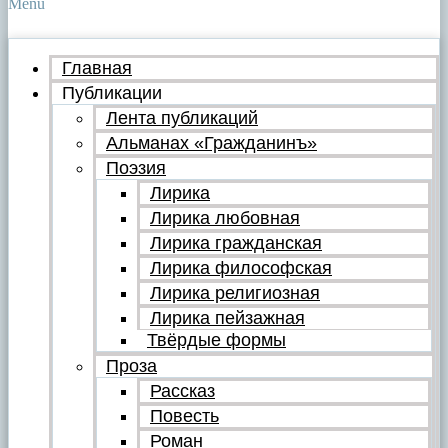
Menu
Главная
Публикации
Лента публикаций
Альманах «Гражданинъ»
Поэзия
Лирика
Лирика любовная
Лирика гражданская
Лирика философская
Лирика религиозная
Лирика пейзажная
Твёрдые формы
Проза
Рассказ
Повесть
Роман