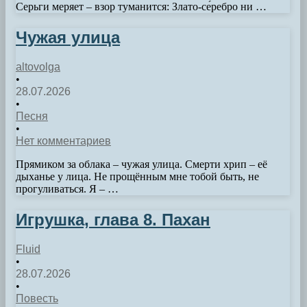
Серьги меряет – взор туманится: Злато-се́ребро ни …
Чужая улица
altovolga
•
28.07.2026
•
Песня
•
Нет комментариев
Прямиком за облака – чужая улица. Смерти хрип – её
дыханье у лица. Не прощённым мне тобой быть, не
прогуливаться. Я – …
Игрушка, глава 8. Пахан
Fluid
•
28.07.2026
•
Повесть