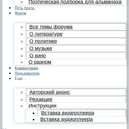
Поэтическая подборка для альманаха
Путь поэта
Форум
Все темы форума
О литературе
О политике
О музыке
О кино
О разном
Комментарии
Пользователи
Ещё…
Авторский анонс
Редакция
Инструкции
Вставка видеоплеера
Вставка аудиоплеера