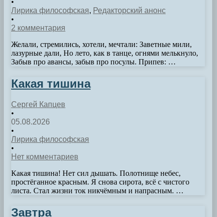
•
Лирика философская
,
Редакторский анонс
•
2 комментария
Желали, стремились, хотели, мечтали: Заветные мили,
лазурные дали, Но лето, как в танце, огнями мелькнуло,
Забыв про авансы, забыв про посулы. Припев: …
Какая тишина
Сергей Капцев
•
05.08.2026
•
Лирика философская
•
Нет комментариев
Какая тишина! Нет сил дышать. Полотнище небес,
простёганное красным. Я снова сирота, всё с чистого
листа. Стал жизни ток никчёмным и напрасным. …
Завтра