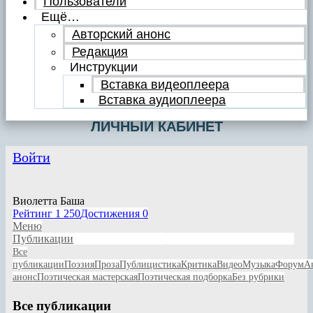
Пользователи
Ещё…
Авторский анонс
Редакция
Инструкции
Вставка видеоплеера
Вставка аудиоплеера
ЛИЧНЫЙ КАБИНЕТ
Войти
Виолетта Баша
Рейтинг
1 250
Достижения
0
Меню
Публикации
Личные сообщения
Написанные комментарии
Все
публикации
Поэзия
Проза
Публицистика
Критика
Видео
Музыка
Форум
А
анонс
Поэтическая мастерская
Поэтическая подборка
Без рубрики
Все публикации