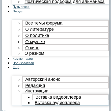
Поэтическая подборка для альманаха
Путь поэта
Форум
Все темы форума
О литературе
О политике
О музыке
О кино
О разном
Комментарии
Пользователи
Ещё…
Авторский анонс
Редакция
Инструкции
Вставка видеоплеера
Вставка аудиоплеера