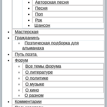
Авторская песня
Песня
Поп
Рок
Шансон
Мастерская
Гражданинъ
Поэтическая подборка для
альманаха
Путь поэта
Форум
Все темы форума
О литературе
О политике
О музыке
О кино
О разном
Комментарии