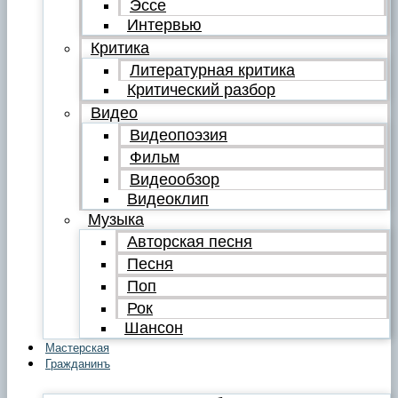
Эссе
Интервью
Критика
Литературная критика
Критический разбор
Видео
Видеопоэзия
Фильм
Видеообзор
Видеоклип
Музыка
Авторская песня
Песня
Поп
Рок
Шансон
Мастерская
Гражданинъ