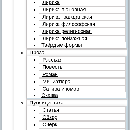
Лирика
Лирика любовная
Лирика гражданская
Лирика философская
Лирика религиозная
Лирика пейзажная
Твёрдые формы
Проза
Рассказ
Повесть
Роман
Миниатюра
Сатира и юмор
Сказка
Публицистика
Статья
Обзор
Очерк