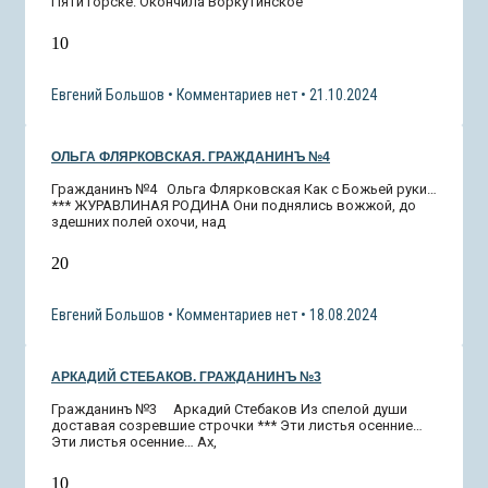
Пяти горске. Окончила Воркутинское
10
Евгений Большов
Комментариев нет
21.10.2024
ОЛЬГА ФЛЯРКОВСКАЯ. ГРАЖДАНИНЪ №4
Гражданинъ №4 Ольга Флярковская Как с Божьей руки…
*** ЖУРАВЛИНАЯ РОДИНА Они поднялись вожжой, до
здешних полей охочи, над
20
Евгений Большов
Комментариев нет
18.08.2024
АРКАДИЙ СТЕБАКОВ. ГРАЖДАНИНЪ №3
Гражданинъ №3 Аркадий Стебаков Из спелой души
доставая созревшие строчки *** Эти листья осенние…
Эти листья осенние… Ах,
10