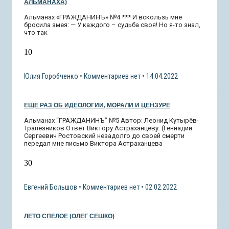
АЛЬМАНАХА)
Альманах «ГРАЖДАНИНЪ» №4 *** И вскользь мне
бросила змея: — У каждого – судьба своя! Но я-то знал,
что так
10
Юлия Горобченко
Комментариев нет
14.04.2022
ЕЩЁ РАЗ ОБ ИДЕОЛОГИИ, МОРАЛИ И ЦЕНЗУРЕ
Альманах “ГРАЖДАНИНЪ” №5 Автор: Леонид Кутырёв-
Трапезников Ответ Виктору Астраханцеву. (Геннадий
Сергеевич Ростовский незадолго до своей смерти
передал мне письмо Виктора Астраханцева
30
Евгений Большов
Комментариев нет
02.02.2022
ЛЕТО СПЕЛОЕ (ОЛЕГ СЕШКО)