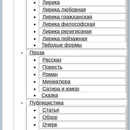
Лирика
Лирика любовная
Лирика гражданская
Лирика философская
Лирика религиозная
Лирика пейзажная
Твёрдые формы
Проза
Рассказ
Повесть
Роман
Миниатюра
Сатира и юмор
Сказка
Публицистика
Статья
Обзор
Очерк