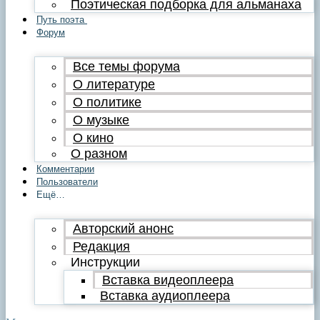
Поэтическая подборка для альманаха
Путь поэта
Форум
Все темы форума
О литературе
О политике
О музыке
О кино
О разном
Комментарии
Пользователи
Ещё…
Авторский анонс
Редакция
Инструкции
Вставка видеоплеера
Вставка аудиоплеера