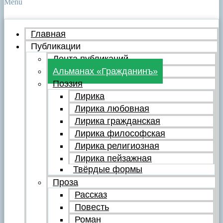
Menu
Главная
Публикации
Лента публикаций
Альманах «Гражданинъ»
Поэзия
Лирика
Лирика любовная
Лирика гражданская
Лирика философская
Лирика религиозная
Лирика пейзажная
Твёрдые формы
Проза
Рассказ
Повесть
Роман