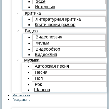
Эссе
Интервью
Критика
Литературная критика
Критический разбор
Видео
Видеопоэзия
Фильм
Видеообзор
Видеоклип
Музыка
Авторская песня
Песня
Поп
Рок
Шансон
Мастерская
Гражданинъ