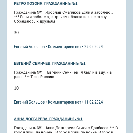
РЕТРО ПОЭЗИЯ. ГРАЖДАНИНЪ №1
Гражданинъ №1 Ярослав Смеляков Если я заболею…
*** Если я заболею, к врачам обращаться не стану.
Обращаюсь к друзьям
30
Евгений Большов
Комментариев нет
29.02.2024
ЕВГЕНИЙ СЕМИЧЕВ. ГРАЖДАНИНЪ №1
Гражданинъ №1 Евгений Семичев Я был и в аду, и в
раю *** Те за Россию.
10
Евгений Большов
Комментариев нет
11.02.2024
АННА ДОЛГАРЕВА. ГРАЖДАНИНЪ №1
Гражданинъ №1 Анна Долгарева Стихи с Донбасса *** В
город пришла война… В город пришла война. В город