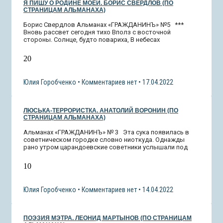
Я ПИШУ О РОДИНЕ МОЕЙ. БОРИС СВЕРДЛОВ (ПО
СТРАНИЦАМ АЛЬМАНАХА)
Борис Свердлов Альманах «ГРАЖДАНИНЪ» №5 ***
Вновь рассвет сегодня тихо Вполз с восточной
стороны. Солнце, будто повариха, В небесах
20
Юлия Горобченко
Комментариев нет
17.04.2022
ЛЮСЬКА-ТЕРРОРИСТКА. АНАТОЛИЙ ВОРОНИН (ПО
СТРАНИЦАМ АЛЬМАНАХА)
Альманах «ГРАЖДАНИНЪ» № 3 Эта сука появилась в
советническом городке словно ниоткуда. Однажды
рано утром царандоевские советники услышали под
10
Юлия Горобченко
Комментариев нет
14.04.2022
ПОЭЗИЯ МЭТРА. ЛЕОНИД МАРТЫНОВ (ПО СТРАНИЦАМ