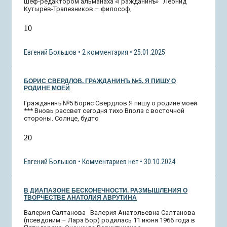
Шеф-редактором альманаха «Гражданинъ» Леонид
Кутырёв-Трапезников – философ,
10
Евгений Большов
2 комментария
25.01.2025
БОРИС СВЕРДЛОВ. ГРАЖДАНИНЪ №5. Я ПИШУ О
РОДИНЕ МОЕЙ
Гражданинъ №5 Борис Свердлов Я пишу о родине моей
*** Вновь рассвет сегодня тихо Вполз с восточной
стороны. Солнце, будто
20
Евгений Большов
Комментариев нет
30.10.2024
В ДИАПАЗОНЕ БЕСКОНЕЧНОСТИ. РАЗМЫШЛЕНИЯ О
ТВОРЧЕСТВЕ АНАТОЛИЯ АВРУТИНА
Валерия Салтанова Валерия Анатольевна Салтанова
(псевдоним – Лара Бор) родилась 11 июня 1966 года в