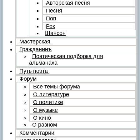
Авторская песня
Песня
Поп
Рок
Шансон
Мастерская
Гражданинъ
Поэтическая подборка для
альманаха
Путь поэта
Форум
Все темы форума
О литературе
О политике
О музыке
О кино
О разном
Комментарии