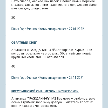
Лето спелое, жаркое, как песок, Словно камни морские,
гладкое, Днями-каплями падал из лета сок, Сладко было
мне, сладко, сладко мне.
20
Юлия Горобченко
Комментариев нет
27.01.2022
ОБРАТНЫЙ СНЕГ
Альманах «ГРАЖДАНИНЪ» №3 Автор: А.Б. Бурый Той,
которая горела, но не сгорела… Обратный снег пошёл
крупными хлопьями. Он отрывался
40
Юлия Горобченко
Комментариев нет
25.11.2021
КРЕСТЬЯНСКИЙ СЫН. ИГОРЬ ШКЛЯРЕВСКИЙ
Альманах “ГРАЖДАНИНЪ” №2 Все лето – рыболов, всю
осень я грибник, всю зиму долгую – читатель толстых
книг. У каждого человека есть