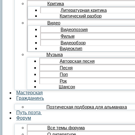
Редакция
Критика
Инструкции
Литературная критика
Вставка видеоплеера
Критический разбор
Вставка аудиоплеера
Видео
Menu
Видеопоэзия
Фильм
Главная
Публикации
Видеообзор
Лента публикаций
Видеоклип
Альманах «Гражданинъ»
Музыка
Поэзия
Авторская песня
Лирика
Песня
Лирика любовная
Поп
Лирика гражданская
Лирика философская
Рок
Лирика религиозная
Шансон
Лирика пейзажная
Мастерская
Твёрдые формы
Гражданинъ
Проза
Поэтическая подборка для альманаха
Рассказ
Путь поэта
Повесть
Форум
Роман
Миниатюра
Все темы форума
Сатира и юмор
О литературе
Сказка