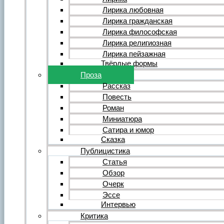
Форум
Все темы форума
Лирика любовная
О литературе
Лирика гражданская
О политике
Лирика философская
О музыке
Лирика религиозная
О кино
Лирика пейзажная
О разном
Твёрдые формы
Комментарии
Пользователи
Проза
Ещё…
Рассказ
Авторский анонс
Повесть
Редакция
Роман
Инструкции
Вставка видеоплеера
Миниатюра
Вставка аудиоплеера
Сатира и юмор
Сказка
Войдите на сайт или зарегистрируйтесь
Публицистика
Статья
Обзор
Очерк
Эссе
Интервью
Критика