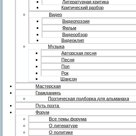
Литературная критика
Критический разбор
Видео
Видеопоэзия
Фильм
Видеообзор
Видеоклип
Музыка
Авторская песня
Песня
Поп
Рок
Шансон
Мастерская
Гражданинъ
Поэтическая подборка для альманаха
Путь поэта
Форум
Все темы форума
О литературе
О политике