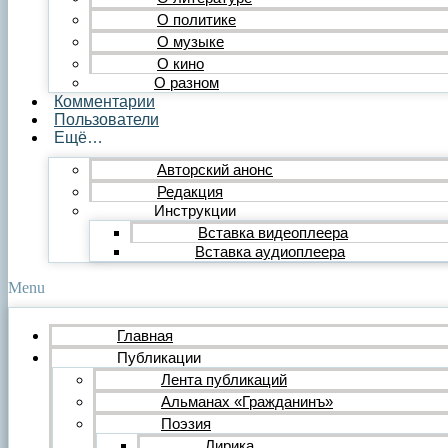
Публицистика
О политике
Статья
О музыке
Обзор
О кино
Очерк
О разном
Эссе
Комментарии
Интервью
Пользователи
Критика
Ещё…
Литературная критика
Критический разбор
Авторский анонс
Видео
Редакция
Видеопоэзия
Инструкции
Фильм
Вставка видеоплеера
Видеообзор
Видеоклип
Вставка аудиоплеера
Музыка
Авторская песня
Menu
Песня
Поп
Главная
Рок
Публикации
Шансон
Мастерская
Лента публикаций
Гражданинъ
Альманах «Гражданинъ»
Поэтическая подборка для альманаха
Поэзия
Путь поэта
Лирика