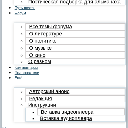
Поэтическая подборка для альманаха
Путь поэта
Форум
Все темы форума
О литературе
О политике
О музыке
О кино
О разном
Комментарии
Пользователи
Ещё…
Авторский анонс
Редакция
Инструкции
Вставка видеоплеера
Вставка аудиоплеера