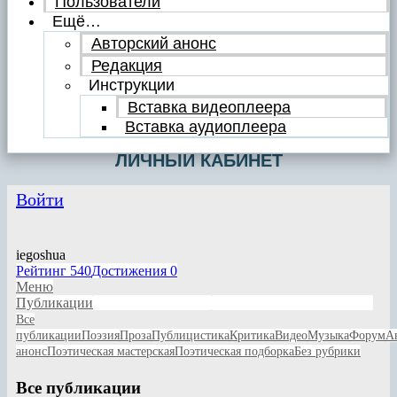
Пользователи
Ещё…
Авторский анонс
Редакция
Инструкции
Вставка видеоплеера
Вставка аудиоплеера
ЛИЧНЫЙ КАБИНЕТ
Войти
iegoshua
Рейтинг
540
Достижения
0
Меню
Публикации
Личные сообщения
Написанные комментарии
Все
публикации
Поэзия
Проза
Публицистика
Критика
Видео
Музыка
Форум
А
анонс
Поэтическая мастерская
Поэтическая подборка
Без рубрики
Все публикации