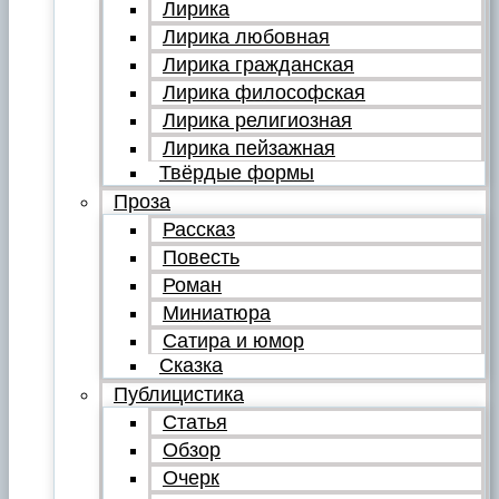
Лирика
Лирика любовная
Лирика гражданская
Лирика философская
Лирика религиозная
Лирика пейзажная
Твёрдые формы
Проза
Рассказ
Повесть
Роман
Миниатюра
Сатира и юмор
Сказка
Публицистика
Статья
Обзор
Очерк