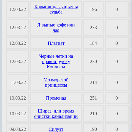
Кормилица - упрямая
12.03.22
196
0
судьба
Я выпью кофе или
12.03.22
233
0
чая
12.03.22
Плагиат
184
0
Черные четки на
12.03.22
правой руке у
230
0
Кончиты
У заморской
11.03.22
214
0
принцессы
10.03.22
Променад
251
0
Шираз, или время
10.03.22
219
0
очистки канализации
09.03.22
Силуэт
190
0