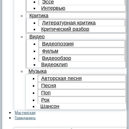
Эссе
Интервью
Критика
Литературная критика
Критический разбор
Видео
Видеопоэзия
Фильм
Видеообзор
Видеоклип
Музыка
Авторская песня
Песня
Поп
Рок
Шансон
Мастерская
Гражданинъ