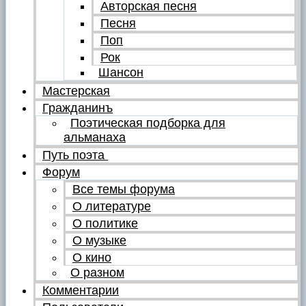
Авторская песня
Песня
Поп
Рок
Шансон
Мастерская
Гражданинъ
Поэтическая подборка для
альманаха
Путь поэта
Форум
Все темы форума
О литературе
О политике
О музыке
О кино
О разном
Комментарии