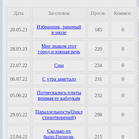
Дата
Заголовок
Просм.
Коммен.
Избранник, раненый
20.05.23
185
0
в июле
Мне знаком этот
28.03.23
220
0
город и южная речь
22.07.22
Сны
234
0
06.07.22
С утра заметало
231
0
Потрескались плиты
05.06.22
232
0
внимая ее каблукам
Параллельность(Цикл
29.05.22
298
0
стихотворений)
Сколько их
23.04.22
было.Господи,
215
0