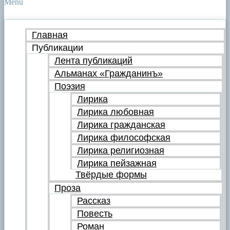
Menu
Главная
Публикации
Лента публикаций
Альманах «Гражданинъ»
Поэзия
Лирика
Лирика любовная
Лирика гражданская
Лирика философская
Лирика религиозная
Лирика пейзажная
Твёрдые формы
Проза
Рассказ
Повесть
Роман