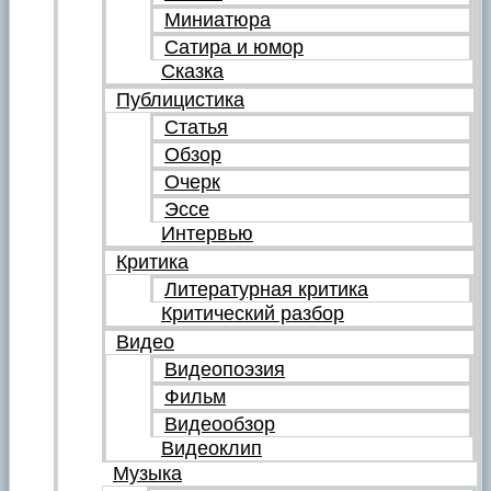
Миниатюра
Сатира и юмор
Сказка
Публицистика
Статья
Обзор
Очерк
Эссе
Интервью
Критика
Литературная критика
Критический разбор
Видео
Видеопоэзия
Фильм
Видеообзор
Видеоклип
Музыка