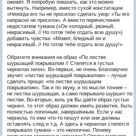
оживёт. Я попробую показать, как это можно
вытянуть. Например, вместо сухой констатации
«Никогда его ты не просила» сделать укор: «Ты его
напрасно не просила». А вместо перечисления
недостатков тумана («Он холодный, рваный,
некрасивый, // Но готов тебе отдать всю душу»)
добавить чувства: «Может, бледный он и
некрасивый, // Но готов тебе отдать всю душу!»
Обратите внимания на образ «По листве
шуршащей покрывалом // Стелется в густых
чернилах ночи». Во-первых, не очень благозвучно
звучит «листве шуршащей покрывалом» – лучше
сделать проще: «по листве шуршащим
покрывалом». Так и по звуку, и по мысли точнее –
не листва шуршащая, а само покрывало шуршит по
листве. Во-вторых, коль уж Вы даёте образ густых
чернил, то этот образ должен иметь развитие, быть
полностью логичным, завершённым. Если у нас
чернила, то ими что-то пишут или они должны
оставлять след и т.д. А здесь в чернилах стелется
покрывало тумана – это нелогично. Почему