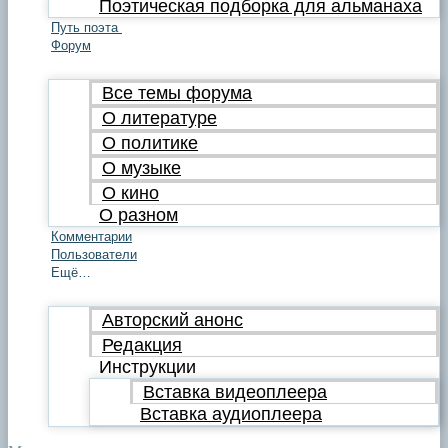
Поэтическая подборка для альманаха
Путь поэта
Форум
Все темы форума
О литературе
О политике
О музыке
О кино
О разном
Комментарии
Пользователи
Ещё…
Авторский анонс
Редакция
Инструкции
Вставка видеоплеера
Вставка аудиоплеера