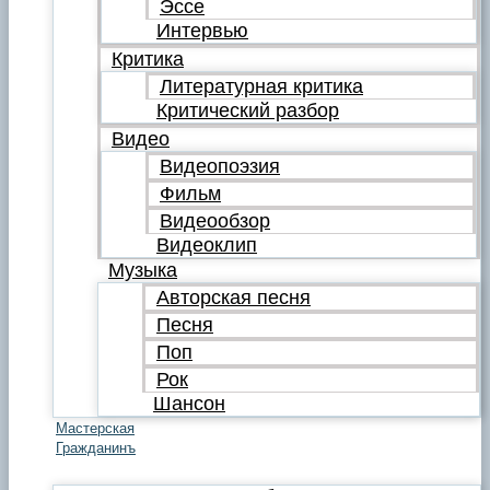
Эссе
Интервью
Критика
Литературная критика
Критический разбор
Видео
Видеопоэзия
Фильм
Видеообзор
Видеоклип
Музыка
Авторская песня
Песня
Поп
Рок
Шансон
Мастерская
Гражданинъ