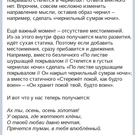
покрывало стелется в чернилах? Ответа внятного
нет. Впрочем, совсем несложно изменить
направление мысли, оставив образ чернил –
например, сделать «чернильный сумрак ночи».
Ещё важный момент – отсутствие местоимений.
Из-за этого внутри фраз получается мало развития,
идёт сухая статика. Поэтому если добавить
местоимения, сразу прибавится и движения.
Например, вместо безличного «По листве
шуршащей покрывалом // Стелется в густых
чернилах ночи» сделать «По листве шуршащим
покрывалом // Он накрыл чернильный сумрак ночи»;
а вместо статичного «Стережёт покой, как будто
воин» – «Он хранит покой твой, будто воин».
И вот что у нас теперь получается:
Ах ты, осень, осень золотая!
У оврага, где желтеют клёны,
О твоей любви давно мечтая,
Прячется туман, в тебя влюблённый.