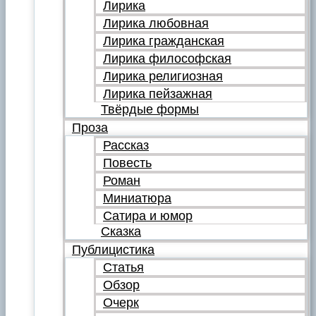
Лирика
Лирика любовная
Лирика гражданская
Лирика философская
Лирика религиозная
Лирика пейзажная
Твёрдые формы
Проза
Рассказ
Повесть
Роман
Миниатюра
Сатира и юмор
Сказка
Публицистика
Статья
Обзор
Очерк