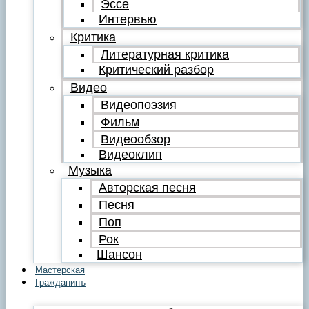
Эссе
Интервью
Критика
Литературная критика
Критический разбор
Видео
Видеопоэзия
Фильм
Видеообзор
Видеоклип
Музыка
Авторская песня
Песня
Поп
Рок
Шансон
Мастерская
Гражданинъ