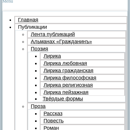
Menu
Главная
Публикации
Лента публикаций
Альманах «Гражданинъ»
Поэзия
Лирика
Лирика любовная
Лирика гражданская
Лирика философская
Лирика религиозная
Лирика пейзажная
Твёрдые формы
Проза
Рассказ
Повесть
Роман