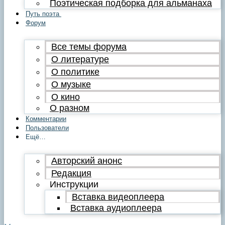
Поэтическая подборка для альманаха
Путь поэта
Форум
Все темы форума
О литературе
О политике
О музыке
О кино
О разном
Комментарии
Пользователи
Ещё…
Авторский анонс
Редакция
Инструкции
Вставка видеоплеера
Вставка аудиоплеера