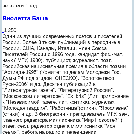
не в сети 1 год
Виолетта Баша
1 250
Один из лучших современных поэтов и писателей
России. Более 3 тысяч публикаций в периодике в
России, США, Канады, Италии. Член Союза
Писателей России с 1996 года, кандидат физ.-мат.
наук ( МГУ, 1980), публицист, журналист, поэт.
Российская национальная премия в области поэзии
"Артиада-1995" (Комитет по делам Молодежи Гос.
Думы РФ под эгидой ЮНЕСКО), "Золотое перо
Руси-2006" и др. Десятки публикаций в
"Литературной газете", "Литературной России",
"Московском литераторе", "Exlibris" (Лит. приложение
к "Независимой газете, лит. критика), журналах
"Молодая гвардия", "Работница"(стихи), "Ярославна"
(стихи) и др. В биографии - преподаватель МГУ, зам.
главного редактора миллионника "Мир Новостей" (
ответ. сек.), редактор отдела миллионника "Моя
сеьмя", работа на радио и телевидении