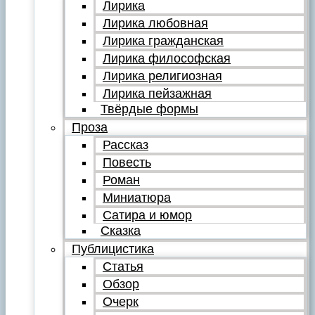
Лирика
Лирика любовная
Лирика гражданская
Лирика философская
Лирика религиозная
Лирика пейзажная
Твёрдые формы
Проза
Рассказ
Повесть
Роман
Миниатюра
Сатира и юмор
Сказка
Публицистика
Статья
Обзор
Очерк