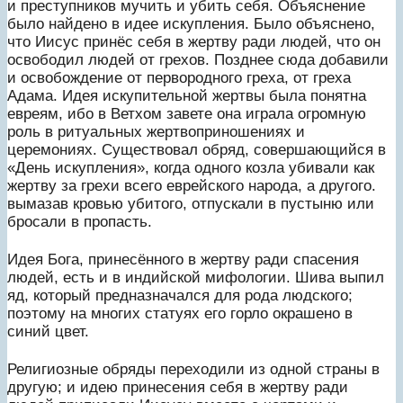
и преступников мучить и убить себя. Объяснение
было найдено в идее искупления. Было объяснено,
что Иисус принёс себя в жертву ради людей, что он
освободил людей от грехов. Позднее сюда добавили
и освобождение от первородного греха, от греха
Адама. Идея искупительной жертвы была понятна
евреям, ибо в Ветхом завете она играла огромную
роль в ритуальных жертвоприношениях и
церемониях. Существовал обряд, совершающийся в
«День искупления», когда одного козла убивали как
жертву за грехи всего еврейского народа, а другого.
вымазав кровью убитого, отпускали в пустыню или
бросали в пропасть.
Идея Бога, принесённого в жертву ради спасения
людей, есть и в индийской мифологии. Шива выпил
яд, который предназначался для рода людского;
поэтому на многих статуях его горло окрашено в
синий цвет.
Религиозные обряды переходили из одной страны в
другую; и идею принесения себя в жертву ради