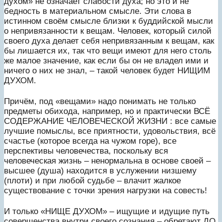
духом» не означает слабости духа; но это и не
бедность в материальном смысле. Эти слова в
истинном своём смысле близки к буддийской мысли
о непривязанности к вещам. Человек, который силой
своего духа делает себя непривязанным к вещам, как
бы лишается их, так что вещи имеют для него столь
же малое значение, как если бы он не владел ими и
ничего о них не знал, – такой человек будет НИЩИМ
ДУХОМ.
Причём, под «вещами» надо понимать не только
предметы обихода, например, но и практически ВСЁ
СОДЕРЖАНИЕ ЧЕЛОВЕЧЕСКОЙ ЖИЗНИ : все самые
лучшие помыслы, все приятности, удовольствия, всё
счастье (которое всегда на чужом горе), все
перспективы человечества, поскольку вся
человеческая жизнь – ненормальна в основе своей –
высшее (душа) находится в услужении низшему
(плоти) и при любой судьбе – влачит жалкое
существование с точки зрения нагрузки на совесть!
И только «НИЩЕ ДУХОМ» – ищущие и идущие путь
совершенства внутри своего сознания – обретают ДО