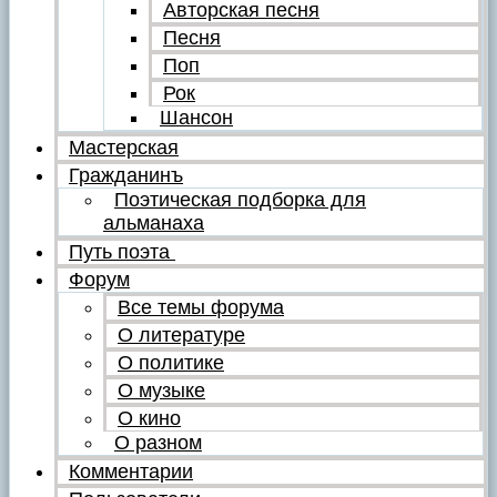
Авторская песня
Песня
Поп
Рок
Шансон
Мастерская
Гражданинъ
Поэтическая подборка для
альманаха
Путь поэта
Форум
Все темы форума
О литературе
О политике
О музыке
О кино
О разном
Комментарии