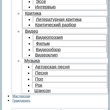
Эссе
Интервью
Критика
Литературная критика
Критический разбор
Видео
Видеопоэзия
Фильм
Видеообзор
Видеоклип
Музыка
Авторская песня
Песня
Поп
Рок
Шансон
Мастерская
Гражданинъ