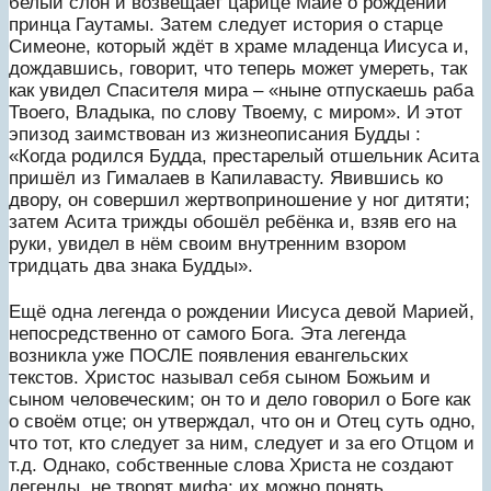
белый слон и возвещает царице Майе о рождении
принца Гаутамы. Затем следует история о старце
Симеоне, который ждёт в храме младенца Иисуса и,
дождавшись, говорит, что теперь может умереть, так
как увидел Спасителя мира – «ныне отпускаешь раба
Твоего, Владыка, по слову Твоему, с миром». И этот
эпизод заимствован из жизнеописания Будды :
«Когда родился Будда, престарелый отшельник Асита
пришёл из Гималаев в Капилавасту. Явившись ко
двору, он совершил жертвоприношение у ног дитяти;
затем Асита трижды обошёл ребёнка и, взяв его на
руки, увидел в нём своим внутренним взором
тридцать два знака Будды».
Ещё одна легенда о рождении Иисуса девой Марией,
непосредственно от самого Бога. Эта легенда
возникла уже ПОСЛЕ появления евангельских
текстов. Христос называл себя сыном Божьим и
сыном человеческим; он то и дело говорил о Боге как
о своём отце; он утверждал, что он и Отец суть одно,
что тот, кто следует за ним, следует и за его Отцом и
т.д. Однако, собственные слова Христа не создают
легенды, не творят мифа; их можно понять