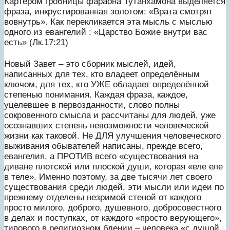
Картером гробницы фараона Тутанхамона выделяется
фраза, инкрустированная золотом: «Врата смотрят
вовнутрь». Как перекликается эта мысль с мыслью
одного из евангелий : «Царство Божие внутри вас
есть» (Лк.17:21)
Новый Завет – это сборник мыслей, идей,
написанных для тех, кто владеет определённым
ключом, для тех, кто УЖЕ обладает определённой
степенью понимания. Каждая фраза, каждое,
уцелевшее в первозданности, слово полны
сокровенного смысла и рассчитаны для людей, уже
осознавших степень невозможности человеческой
жизни как таковой. Не ДЛЯ улучшения человеческого
выживания обывателей написаны, прежде всего,
евангелия, а ПРОТИВ всего «существования на
диване плотской или плоской души, которая «еле еле
в теле». Именно поэтому, за две тысячи лет своего
существования среди людей, эти мысли или идеи по
прежнему отделены незримой стеной от каждого
просто милого, доброго, душевного, добросовестного
в делах и поступках, от каждого «просто верующего»,
типового в религиозном бдении – человека «с душой