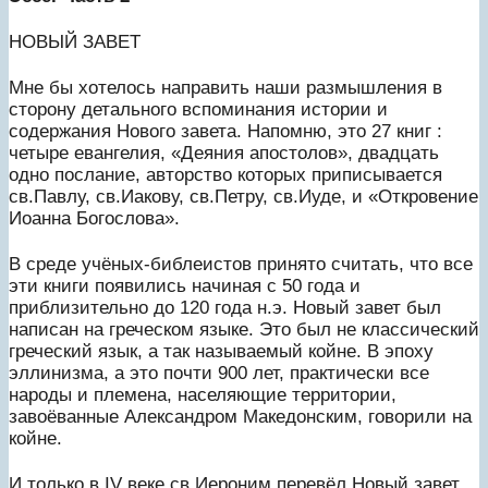
НОВЫЙ ЗАВЕТ
Мне бы хотелось направить наши размышления в
сторону детального вспоминания истории и
содержания Нового завета. Напомню, это 27 книг :
четыре евангелия, «Деяния апостолов», двадцать
одно послание, авторство которых приписывается
св.Павлу, св.Иакову, св.Петру, св.Иуде, и «Откровение
Иоанна Богослова».
В среде учёных-библеистов принято считать, что все
эти книги появились начиная с 50 года и
приблизительно до 120 года н.э. Новый завет был
написан на греческом языке. Это был не классический
греческий язык, а так называемый койне. В эпоху
эллинизма, а это почти 900 лет, практически все
народы и племена, населяющие территории,
завоёванные Александром Македонским, говорили на
койне.
И только в IV веке св.Иероним перевёл Новый завет