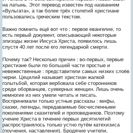
на латынь. Этот перевод известен под названием
«Вульгата», а так более трёх столетий христиане
пользовались греческим текстом.
Важно помнить ещё вот что : первое евангелие, то
есть первый документ, описывающий некоторые
эпизоды жизни Иисуса Христа, появилось лишь
спустя 40 лет после его легендарной смерти.
Почему так? Несколько причин : во-первых, первые
христиане были по большей части простые и
невежественные : представители самых низких слоёв
черни. Цецилий называет христиан жалкой
голытьбой, которая вербовала себе сторонников
среди оборванцев, суеверных женщин. Лишь очень
немногие из них умели читать и писать.
Воспринимали только устные рассказы : мифы,
сказки, легенды, передаваемые бесчисленными
поколениями сказителей и проповедников. Поэтому
учение Христа в течение первых десятилетий
распространялось только устно путём катехизиса
(поучения, наставления). Бродячие учители,