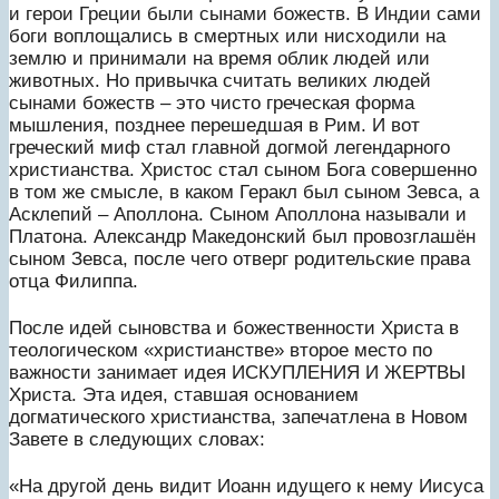
и герои Греции были сынами божеств. В Индии сами
боги воплощались в смертных или нисходили на
землю и принимали на время облик людей или
животных. Но привычка считать великих людей
сынами божеств – это чисто греческая форма
мышления, позднее перешедшая в Рим. И вот
греческий миф стал главной догмой легендарного
христианства. Христос стал сыном Бога совершенно
в том же смысле, в каком Геракл был сыном Зевса, а
Асклепий – Аполлона. Сыном Аполлона называли и
Платона. Александр Македонский был провозглашён
сыном Зевса, после чего отверг родительские права
отца Филиппа.
После идей сыновства и божественности Христа в
теологическом «христианстве» второе место по
важности занимает идея ИСКУПЛЕНИЯ И ЖЕРТВЫ
Христа. Эта идея, ставшая основанием
догматического христианства, запечатлена в Новом
Завете в следующих словах:
«На другой день видит Иоанн идущего к нему Иисуса