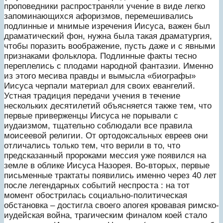
проповедники распространяли учение в виде легко
запоминающихся афоризмов, перемешивались
подлинные и мнимые изречения Иисуса, важен был
драматический фон, нужна была такая драматургия,
чтобы поразить воображение, пусть даже и с явными
признаками фольклора. Подлинные факты тесно
переплелись с плодами народной фантазии. Именно
из этого месива правды и вымысла «биографы»
Иисуса черпали материал для своих евангелий.
Устная традиция передачи учения в течение
нескольких десятилетий объясняется также тем, что
первые приверженцы Иисуса не порывали с
иудаизмом, тщательно соблюдали все правила
моисеевой религии. От ортодоксальных евреев они
отличались только тем, что верили в то, что
предсказанный пророками мессия уже появился на
земле в облике Иисуса Назорея. Во-вторых, первые
письменные трактаты появились именно через 40 лет
после легендарных событий неспроста : на тот
момент обострилась социально-политическая
обстановка – достигла своего апогея кровавая римско-
иудейская война, трагическим финалом коей стало