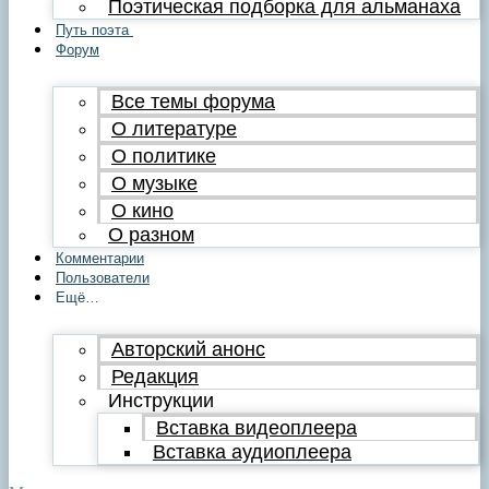
Поэтическая подборка для альманаха
Путь поэта
Форум
Все темы форума
О литературе
О политике
О музыке
О кино
О разном
Комментарии
Пользователи
Ещё…
Авторский анонс
Редакция
Инструкции
Вставка видеоплеера
Вставка аудиоплеера