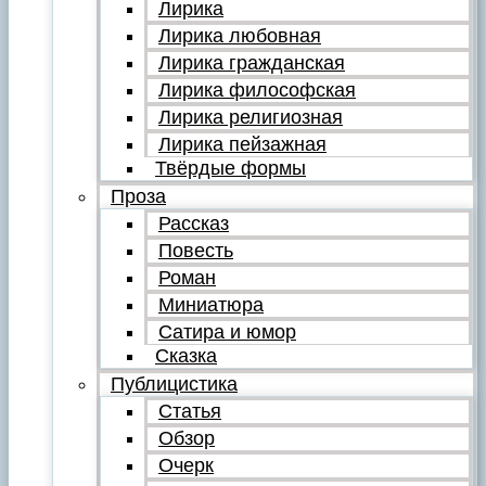
Лирика
Лирика любовная
Лирика гражданская
Лирика философская
Лирика религиозная
Лирика пейзажная
Твёрдые формы
Проза
Рассказ
Повесть
Роман
Миниатюра
Сатира и юмор
Сказка
Публицистика
Статья
Обзор
Очерк