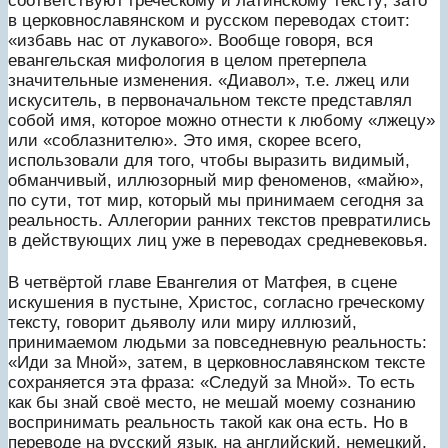
соответствуют греческому и латинскому тексту; зато
в церковнославянском и русском переводах стоит:
«избавь нас от лукавого». Вообще говоря, вся
евангельская мифология в целом претерпела
значительные изменения. «Диавол», т.е. лжец или
искуситель, в первоначальном тексте представлял
собой имя, которое можно отнести к любому «лжецу»
или «соблазнителю». Это имя, скорее всего,
использовали для того, чтобы выразить видимый,
обманчивый, иллюзорный мир феноменов, «майю»,
по сути, тот мир, который мы принимаем сегодня за
реальность. Аллегории ранних текстов превратились
в действующих лиц уже в переводах средневековья.
В четвёртой главе Евангелия от Матфея, в сцене
искушения в пустыне, Христос, согласно греческому
тексту, говорит дьяволу или миру иллюзий,
принимаемом людьми за повседневную реальность:
«Иди за Мной», затем, в церковнославянском тексте
сохраняется эта фраза: «Следуй за Мной». То есть
как бы знай своё место, не мешай моему сознанию
воспринимать реальность такой как она есть. Но в
переводе на русский язык, на английский, немецкий,