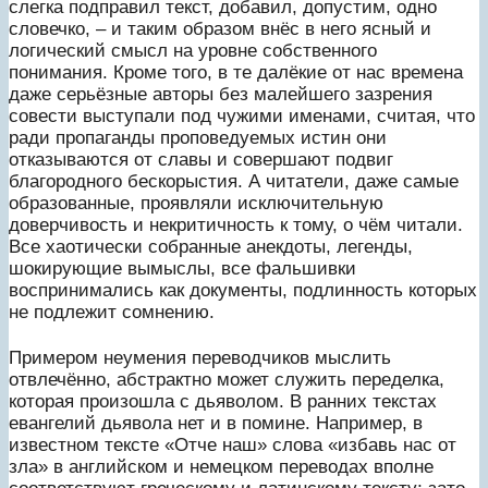
слегка подправил текст, добавил, допустим, одно
словечко, – и таким образом внёс в него ясный и
логический смысл на уровне собственного
понимания. Кроме того, в те далёкие от нас времена
даже серьёзные авторы без малейшего зазрения
совести выступали под чужими именами, считая, что
ради пропаганды проповедуемых истин они
отказываются от славы и совершают подвиг
благородного бескорыстия. А читатели, даже самые
образованные, проявляли исключительную
доверчивость и некритичность к тому, о чём читали.
Все хаотически собранные анекдоты, легенды,
шокирующие вымыслы, все фальшивки
воспринимались как документы, подлинность которых
не подлежит сомнению.
Примером неумения переводчиков мыслить
отвлечённо, абстрактно может служить переделка,
которая произошла с дьяволом. В ранних текстах
евангелий дьявола нет и в помине. Например, в
известном тексте «Отче наш» слова «избавь нас от
зла» в английском и немецком переводах вполне