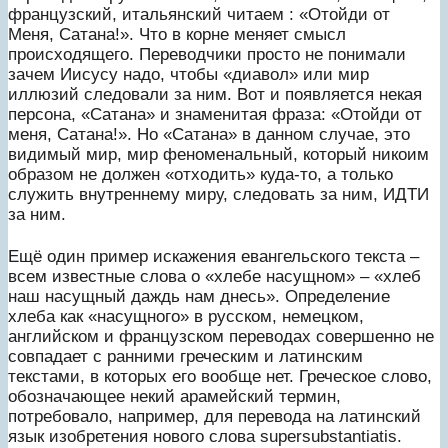
французский, итальянский читаем : «Отойди от
Меня, Сатана!». Что в корне меняет смысл
происходящего. Переводчики просто не понимали
зачем Иисусу надо, чтобы «диавол» или мир
иллюзий следовали за ним. Вот и появляется некая
персона, «Сатана» и знаменитая фраза: «Отойди от
меня, Сатана!». Но «Сатана» в данном случае, это
видимый мир, мир феноменальный, который никоим
образом не должен «отходить» куда-то, а только
служить внутреннему миру, следовать за ним, ИДТИ
за ним.
Ещё один пример искажения евангельского текста –
всем известные слова о «хлебе насущном» – «хлеб
наш насущный даждь нам днесь». Определение
хлеба как «насущного» в русском, немецком,
английском и французском переводах совершенно не
совпадает с ранними греческим и латинским
текстами, в которых его вообще нет. Греческое слово,
обозначающее некий арамейский термин,
потребовало, например, для перевода на латинский
язык изобретения нового слова supersubstantiatis.