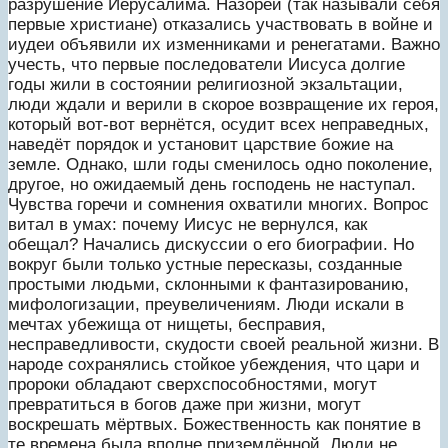
разрушение Иерусалима. Назореи (так называли себя
первые христиане) отказались участвовать в войне и
иудеи объявили их изменниками и ренегатами. Важно
учесть, что первые последователи Иисуса долгие
годы жили в состоянии религиозной экзальтации,
люди ждали и верили в скорое возвращение их героя,
который вот-вот вернётся, осудит всех неправедных,
наведёт порядок и установит царствие божие на
земле. Однако, шли годы сменилось одно поколение,
другое, но ожидаемый день господень не наступал.
Чувства горечи и сомнения охватили многих. Вопрос
витал в умах: почему Иисус не вернулся, как
обещал? Начались дискуссии о его биографии. Но
вокруг были только устные пересказы, созданные
простыми людьми, склонными к фантазированию,
мифологизации, преувеличениям. Люди искали в
мечтах убежища от нищеты, бесправия,
несправедливости, скудости своей реальной жизни. В
народе сохранялись стойкое убеждения, что цари и
пророки обладают сверхспособностями, могут
превратиться в богов даже при жизни, могут
воскрешать мёртвых. Божественность как понятие в
те времена была вполне приземлённой. Люди не