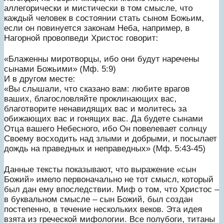
аллегорически и мистически в том смысле, что
каждый человек в состоянии стать сыном Божьим,
если он повинуется законам Неба, например, в
Нагорной провопведи Христос говорит:
«Блаженны миротворцы, ибо они будут наречены
сынами Божьими» (Мф. 5:9)
И в другом месте:
«Вы слышали, что сказано вам: любите врагов
ваших, благословляйте проклинающих вас,
благотворите ненавидящих вас и молитесь за
обижающих вас и гонящих вас. Да будете сынами
Отца вашего Небесного, ибо Он повелевает солнцу
Своему восходить над злыми и добрыми, и посылает
дождь на праведных и неправедных» (Мф. 5:43-45)
Данные тексты показывают, что выражение «сын
Божий» имело первоначально не тот смысл, который
был дан ему впоследствии. Миф о том, что Христос –
в буквальном смысле – сын Божий, был создан
постепенно, в течение нескольких веков. Эта идея
взята из греческой мифологии. Все полубоги, титаны