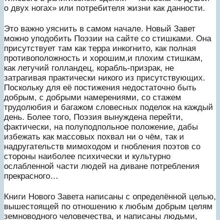
о двух ногах» или потребителя жизни как данности.
Это важно уяснить в самом начале. Новый Завет
можно уподобить Поэзии на сайте со стишками. Она
присутствует там как терра инкогнито, как полная
противоположность и хорошим,и плохим стишкам,
как летучий голландец, корабль-призрак, не
затрагивая практически никого из присутствующих.
Поскольку для её постижения недостаточно быть
добрым, с добрыми намерениями, со стажем
трудолюбия и багажом словесных поделок на каждый
день. Более того, Поэзия вынуждена перейти,
фактически, на полуподпольное положение, дабы
избежать как массовых похвал ни о чём, так и
надругательств мимоходом и гнобления поэтов со
стороны наиболее психически и культурно
ослабленной части людей на диване потребления
прекрасного…
Книги Нового Завета написаны с определённой целью,
вышестоящей по отношению к любым добрым целям
земноводного человечества, и написаны людьми,