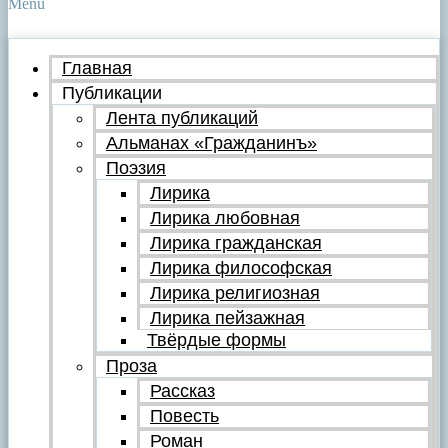
Menu
Главная
Публикации
Лента публикаций
Альманах «Гражданинъ»
Поэзия
Лирика
Лирика любовная
Лирика гражданская
Лирика философская
Лирика религиозная
Лирика пейзажная
Твёрдые формы
Проза
Рассказ
Повесть
Роман