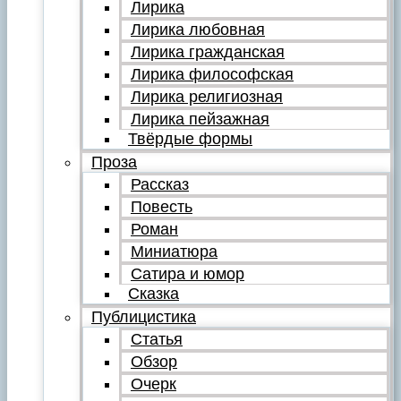
Лирика
Лирика любовная
Лирика гражданская
Лирика философская
Лирика религиозная
Лирика пейзажная
Твёрдые формы
Проза
Рассказ
Повесть
Роман
Миниатюра
Сатира и юмор
Сказка
Публицистика
Статья
Обзор
Очерк