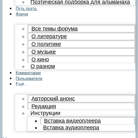
Поэтическая подборка для альманаха
Путь поэта
Форум
Все темы форума
О литературе
О политике
О музыке
О кино
О разном
Комментарии
Пользователи
Ещё…
Авторский анонс
Редакция
Инструкции
Вставка видеоплеера
Вставка аудиоплеера