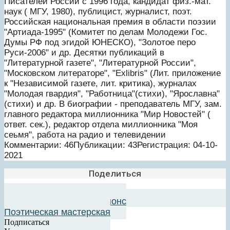
Писателей России с 1996 года, кандидат физ.-мат.
наук ( МГУ, 1980), публицист, журналист, поэт.
Российская национальная премия в области поэзии
"Артиада-1995" (Комитет по делам Молодежи Гос.
Думы РФ под эгидой ЮНЕСКО), "Золотое перо
Руси-2006" и др. Десятки публикаций в
"Литературной газете", "Литературной России",
"Московском литераторе", "Exlibris" (Лит. приложение
к "Независимой газете, лит. критика), журналах
"Молодая гвардия", "Работница"(стихи), "Ярославна"
(стихи) и др. В биографии - преподаватель МГУ, зам.
главного редактора миллионника "Мир Новостей" (
ответ. сек.), редактор отдела миллионника "Моя
сеьмя", работа на радио и телевидении
Комментарии: 46
Публикации: 43
Регистрация: 04-10-
2021
Поделиться
Добавить в авторский анонс
Поэтическая мастерская
Подписаться