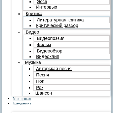
Эссе
Интервью
Критика
Литературная критика
Критический разбор
Видео
Видеопоэзия
Фильм
Видеообзор
Видеоклип
Музыка
Авторская песня
Песня
Поп
Рок
Шансон
Мастерская
Гражданинъ