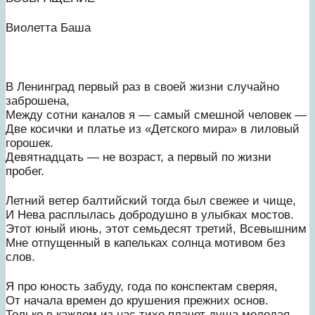
Виолетта Баша
В Ленинград первый раз в своей жизни случайно
заброшена,
Между сотни каналов я — самый смешной человек —
Две косички и платье из «Детского мира» в лиловый
горошек.
Девятнадцать — не возраст, а первый по жизни
пробег.
Летний ветер балтийский тогда был свежее и чище,
И Нева расплылась добродушно в улыбках мостов.
Этот юный июнь, этот семьдесят третий, Всевышним
Мне отпущенный в капельках солнца мотивом без
слов.
Я про юность забуду, года по конспектам сверяя,
От начала времен до крушения прежних основ.
Только в каждом из нас тихо плачет душа молодая,