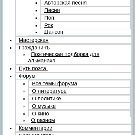
Авторская песня
Песня
Поп
Рок
Шансон
Мастерская
Гражданинъ
Поэтическая подборка для
альманаха
Путь поэта
Форум
Все темы форума
О литературе
О политике
О музыке
О кино
О разном
Комментарии