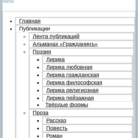
Menu
Главная
Публикации
Лента публикаций
Альманах «Гражданинъ»
Поэзия
Лирика
Лирика любовная
Лирика гражданская
Лирика философская
Лирика религиозная
Лирика пейзажная
Твёрдые формы
Проза
Рассказ
Повесть
Роман