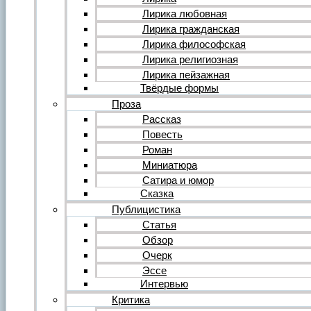
Форум
Все темы форума
Лирика любовная
О литературе
Лирика гражданская
О политике
Лирика философская
О музыке
Лирика религиозная
О кино
Лирика пейзажная
О разном
Твёрдые формы
Комментарии
Пользователи
Проза
Ещё…
Рассказ
Авторский анонс
Повесть
Редакция
Роман
Инструкции
Вставка видеоплеера
Миниатюра
Вставка аудиоплеера
Сатира и юмор
Сказка
Войдите на сайт или зарегистрируйтесь
Публицистика
Статья
Обзор
Очерк
Эссе
Интервью
Критика