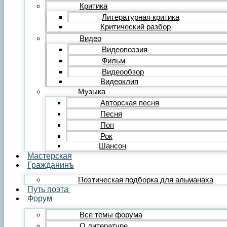
Редакция
Критика
Инструкции
Литературная критика
Вставка видеоплеера
Критический разбор
Вставка аудиоплеера
Видео
Menu
Видеопоэзия
Фильм
Главная
Публикации
Видеообзор
Лента публикаций
Видеоклип
Альманах «Гражданинъ»
Музыка
Поэзия
Авторская песня
Лирика
Песня
Лирика любовная
Поп
Лирика гражданская
Лирика философская
Рок
Лирика религиозная
Шансон
Лирика пейзажная
Мастерская
Твёрдые формы
Гражданинъ
Проза
Поэтическая подборка для альманаха
Рассказ
Путь поэта
Повесть
Форум
Роман
Миниатюра
Все темы форума
Сатира и юмор
О литературе
Сказка