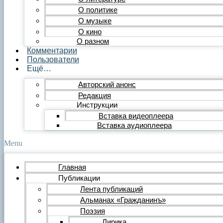
Публицистика
О политике
Статья
О музыке
Обзор
О кино
Очерк
О разном
Эссе
Комментарии
Интервью
Пользователи
Критика
Ещё…
Литературная критика
Критический разбор
Авторский анонс
Видео
Редакция
Видеопоэзия
Инструкции
Фильм
Вставка видеоплеера
Видеообзор
Видеоклип
Вставка аудиоплеера
Музыка
Авторская песня
Menu
Песня
Поп
Главная
Рок
Публикации
Шансон
Мастерская
Лента публикаций
Гражданинъ
Альманах «Гражданинъ»
Поэтическая подборка для альманаха
Поэзия
Путь поэта
Лирика