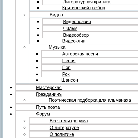
Литературная критика
Критический разбор
Видео
Видеопоэзия
Фильм
Видеообзор
Видеоклип
Музыка
Авторская песня
Песня
Поп
Рок
Шансон
Мастерская
Гражданинъ
Поэтическая подборка для альманаха
Путь поэта
Форум
Все темы форума
О литературе
О политике