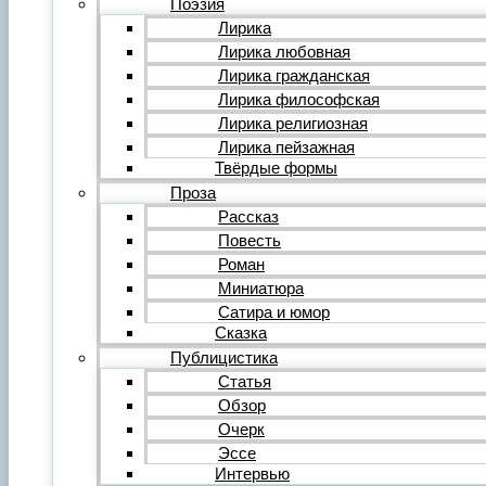
Поэзия
Фильм
Лирика
Видеообзор
Лирика любовная
Видеоклип
Лирика гражданская
Музыка
Авторская песня
Лирика философская
Песня
Лирика религиозная
Поп
Лирика пейзажная
Рок
Твёрдые формы
Шансон
Проза
Мастерская
Гражданинъ
Рассказ
Поэтическая подборка для альманаха
Повесть
Путь поэта
Роман
Форум
Миниатюра
Все темы форума
О литературе
Сатира и юмор
О политике
Сказка
О музыке
Публицистика
О кино
Статья
О разном
Обзор
Комментарии
Пользователи
Очерк
Ещё…
Эссе
Авторский анонс
Интервью