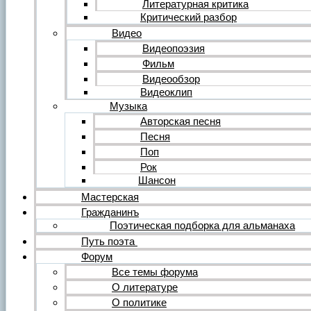
Литературная критика
Критический разбор
Видео
Видеопоэзия
Фильм
Видеообзор
Видеоклип
Музыка
Авторская песня
Песня
Поп
Рок
Шансон
Мастерская
Гражданинъ
Поэтическая подборка для альманаха
Путь поэта
Форум
Все темы форума
О литературе
О политике