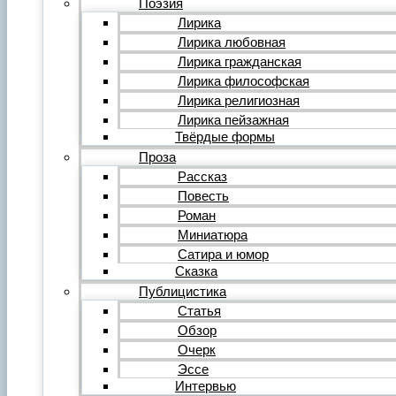
Поэзия
Фильм
Лирика
Видеообзор
Лирика любовная
Видеоклип
Лирика гражданская
Музыка
Авторская песня
Лирика философская
Песня
Лирика религиозная
Поп
Лирика пейзажная
Рок
Твёрдые формы
Шансон
Проза
Мастерская
Гражданинъ
Рассказ
Поэтическая подборка для альманаха
Повесть
Путь поэта
Роман
Форум
Миниатюра
Все темы форума
О литературе
Сатира и юмор
О политике
Сказка
О музыке
Публицистика
О кино
Статья
О разном
Обзор
Комментарии
Пользователи
Очерк
Ещё…
Эссе
Авторский анонс
Интервью