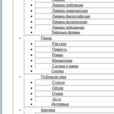
Форум
Все темы форума
Лирика любовная
О литературе
Лирика гражданская
О политике
Лирика философская
О музыке
Лирика религиозная
О кино
Лирика пейзажная
О разном
Твёрдые формы
Комментарии
Пользователи
Проза
Ещё…
Рассказ
Авторский анонс
Повесть
Редакция
Роман
Инструкции
Вставка видеоплеера
Миниатюра
Вставка аудиоплеера
Сатира и юмор
Сказка
Войдите на сайт или зарегистрируйтесь
Публицистика
Статья
Обзор
Очерк
Эссе
Интервью
Критика