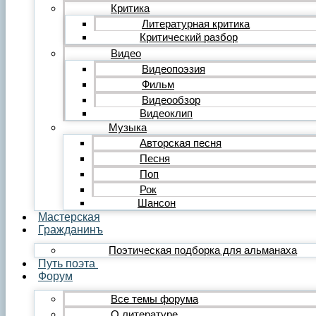
Редакция
Критика
Инструкции
Литературная критика
Вставка видеоплеера
Критический разбор
Вставка аудиоплеера
Видео
Menu
Видеопоэзия
Фильм
Главная
Публикации
Видеообзор
Лента публикаций
Видеоклип
Альманах «Гражданинъ»
Музыка
Поэзия
Авторская песня
Лирика
Песня
Лирика любовная
Поп
Лирика гражданская
Лирика философская
Рок
Лирика религиозная
Шансон
Лирика пейзажная
Мастерская
Твёрдые формы
Гражданинъ
Проза
Поэтическая подборка для альманаха
Рассказ
Путь поэта
Повесть
Форум
Роман
Миниатюра
Все темы форума
Сатира и юмор
О литературе
Сказка