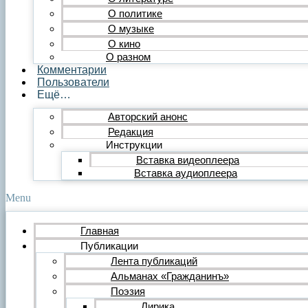
Публицистика
О политике
Статья
О музыке
Обзор
О кино
Очерк
О разном
Эссе
Комментарии
Интервью
Пользователи
Критика
Ещё…
Литературная критика
Критический разбор
Авторский анонс
Видео
Редакция
Видеопоэзия
Инструкции
Фильм
Вставка видеоплеера
Видеообзор
Видеоклип
Вставка аудиоплеера
Музыка
Авторская песня
Menu
Песня
Поп
Главная
Рок
Публикации
Шансон
Мастерская
Лента публикаций
Гражданинъ
Альманах «Гражданинъ»
Поэтическая подборка для альманаха
Поэзия
Путь поэта
Лирика