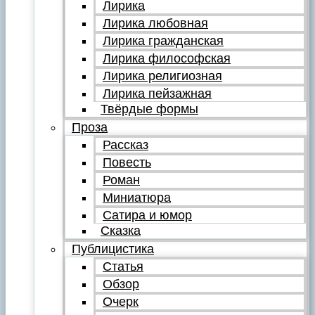
Лирика
Лирика любовная
Лирика гражданская
Лирика философская
Лирика религиозная
Лирика пейзажная
Твёрдые формы
Проза
Рассказ
Повесть
Роман
Миниатюра
Сатира и юмор
Сказка
Публицистика
Статья
Обзор
Очерк