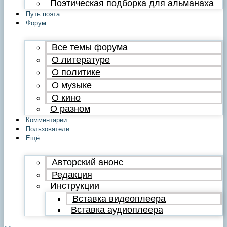
Поэтическая подборка для альманаха
Путь поэта
Форум
Все темы форума
О литературе
О политике
О музыке
О кино
О разном
Комментарии
Пользователи
Ещё…
Авторский анонс
Редакция
Инструкции
Вставка видеоплеера
Вставка аудиоплеера