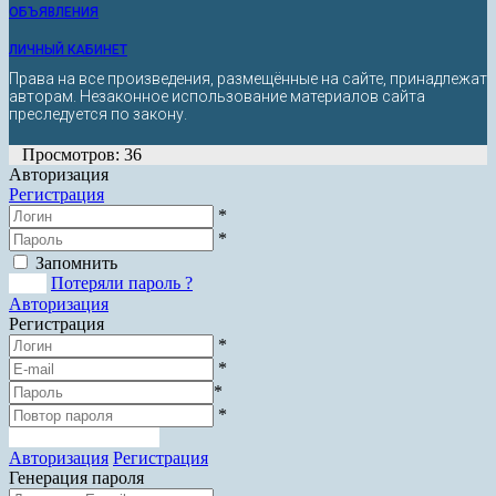
ОБЪЯВЛЕНИЯ
ЛИЧНЫЙ КАБИНЕТ
Права на все произведения, размещённые на сайте, принадлежат
авторам. Незаконное использование материалов сайта
преследуется по закону.
Просмотров: 36
Авторизация
Регистрация
*
*
Запомнить
Вход
Потеряли пароль ?
Авторизация
Регистрация
*
*
*
*
Зарегистрироваться
Авторизация
Регистрация
Генерация пароля