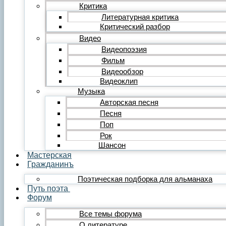
Редакция
Критика
Инструкции
Литературная критика
Вставка видеоплеера
Критический разбор
Вставка аудиоплеера
Видео
Menu
Видеопоэзия
Фильм
Главная
Публикации
Видеообзор
Лента публикаций
Видеоклип
Альманах «Гражданинъ»
Музыка
Поэзия
Авторская песня
Лирика
Песня
Лирика любовная
Поп
Лирика гражданская
Лирика философская
Рок
Лирика религиозная
Шансон
Лирика пейзажная
Мастерская
Твёрдые формы
Гражданинъ
Проза
Поэтическая подборка для альманаха
Рассказ
Путь поэта
Повесть
Форум
Роман
Миниатюра
Все темы форума
Сатира и юмор
О литературе
Сказка