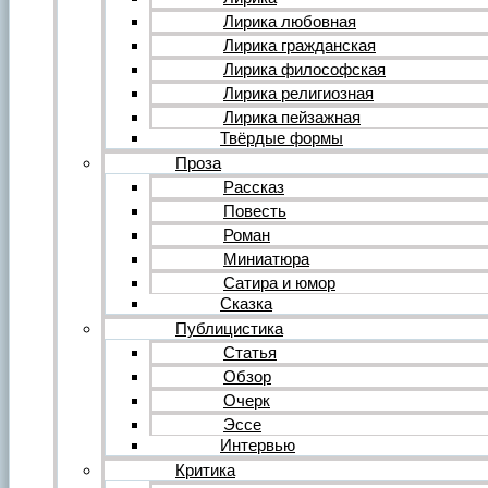
Форум
Все темы форума
Лирика любовная
О литературе
Лирика гражданская
О политике
Лирика философская
О музыке
Лирика религиозная
О кино
Лирика пейзажная
О разном
Твёрдые формы
Комментарии
Пользователи
Проза
Ещё…
Рассказ
Авторский анонс
Повесть
Редакция
Роман
Инструкции
Вставка видеоплеера
Миниатюра
Вставка аудиоплеера
Сатира и юмор
Сказка
Войдите на сайт или зарегистрируйтесь
Публицистика
Статья
Обзор
Очерк
Эссе
Интервью
Критика