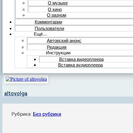
О музыке
О кино
О разном
Комментарии
Пользователи
Ещё…
Авторский анонс
Редакция
Инструкции
Вставка видеоплеера
Вставка аудиоплеера
altovolga
Рубрика:
Без рубрики