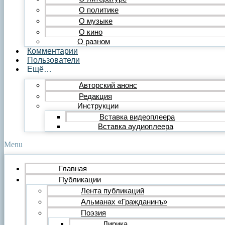
Публицистика
О политике
Статья
О музыке
Обзор
О кино
Очерк
О разном
Эссе
Комментарии
Интервью
Пользователи
Критика
Ещё…
Литературная критика
Критический разбор
Авторский анонс
Видео
Редакция
Видеопоэзия
Инструкции
Фильм
Вставка видеоплеера
Видеообзор
Видеоклип
Вставка аудиоплеера
Музыка
Авторская песня
Menu
Песня
Поп
Главная
Рок
Публикации
Шансон
Мастерская
Лента публикаций
Гражданинъ
Альманах «Гражданинъ»
Поэтическая подборка для альманаха
Поэзия
Путь поэта
Лирика