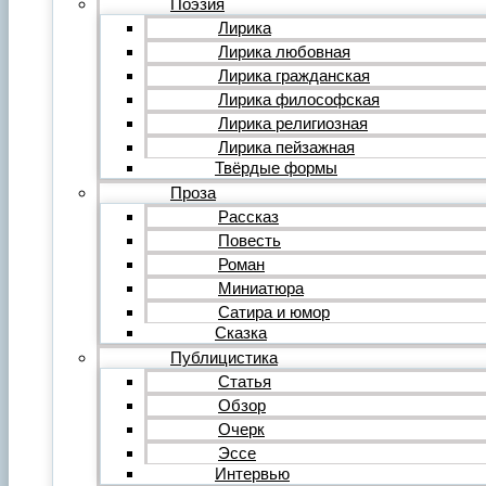
Поэзия
Фильм
Лирика
Видеообзор
Лирика любовная
Видеоклип
Лирика гражданская
Музыка
Авторская песня
Лирика философская
Песня
Лирика религиозная
Поп
Лирика пейзажная
Рок
Твёрдые формы
Шансон
Проза
Мастерская
Гражданинъ
Рассказ
Поэтическая подборка для альманаха
Повесть
Путь поэта
Роман
Форум
Миниатюра
Все темы форума
О литературе
Сатира и юмор
О политике
Сказка
О музыке
Публицистика
О кино
Статья
О разном
Обзор
Комментарии
Пользователи
Очерк
Ещё…
Эссе
Авторский анонс
Интервью