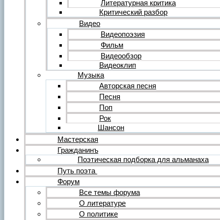
Литературная критика
Критический разбор
Видео
Видеопоэзия
Фильм
Видеообзор
Видеоклип
Музыка
Авторская песня
Песня
Поп
Рок
Шансон
Мастерская
Гражданинъ
Поэтическая подборка для альманаха
Путь поэта
Форум
Все темы форума
О литературе
О политике