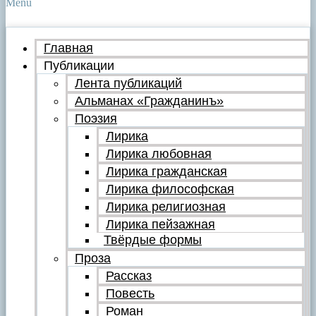
Menu
Главная
Публикации
Лента публикаций
Альманах «Гражданинъ»
Поэзия
Лирика
Лирика любовная
Лирика гражданская
Лирика философская
Лирика религиозная
Лирика пейзажная
Твёрдые формы
Проза
Рассказ
Повесть
Роман