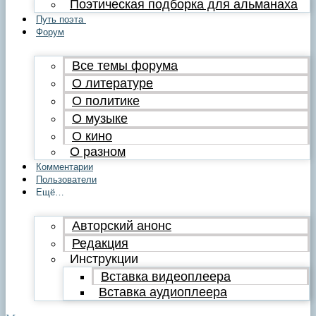
Поэтическая подборка для альманаха
Путь поэта
Форум
Все темы форума
О литературе
О политике
О музыке
О кино
О разном
Комментарии
Пользователи
Ещё…
Авторский анонс
Редакция
Инструкции
Вставка видеоплеера
Вставка аудиоплеера