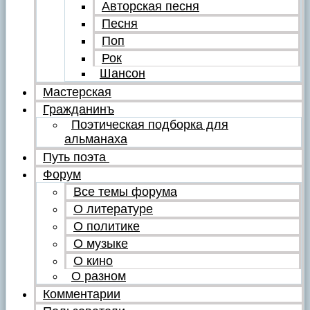
Авторская песня
Песня
Поп
Рок
Шансон
Мастерская
Гражданинъ
Поэтическая подборка для
альманаха
Путь поэта
Форум
Все темы форума
О литературе
О политике
О музыке
О кино
О разном
Комментарии