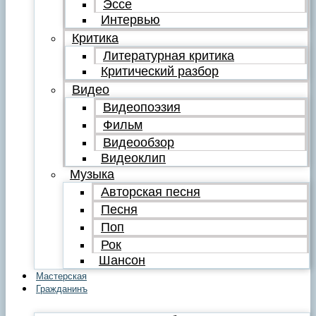
Эссе
Интервью
Критика
Литературная критика
Критический разбор
Видео
Видеопоэзия
Фильм
Видеообзор
Видеоклип
Музыка
Авторская песня
Песня
Поп
Рок
Шансон
Мастерская
Гражданинъ