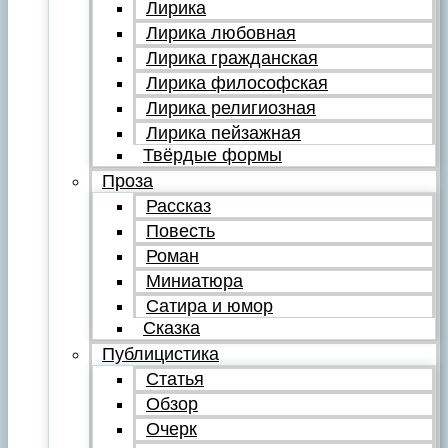
Лирика
Лирика любовная
Лирика гражданская
Лирика философская
Лирика религиозная
Лирика пейзажная
Твёрдые формы
Проза
Рассказ
Повесть
Роман
Миниатюра
Сатира и юмор
Сказка
Публицистика
Статья
Обзор
Очерк