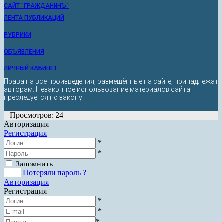
САЙТ "ГРАЖДАНИНЪ"
ЛЕНТА ПУБЛИКАЦИЙ
РУБРИКИ
ОБЪЯВЛЕНИЯ
ЛИЧНЫЙ КАБИНЕТ
Права на все произведения, размещённые на сайте, принадлежат
авторам. Незаконное использование материалов сайта
преследуется по закону.
Просмотров: 24
Авторизация
Регистрация
*
*
Запомнить
Вход
Потеряли пароль ?
Авторизация
Регистрация
*
*
*