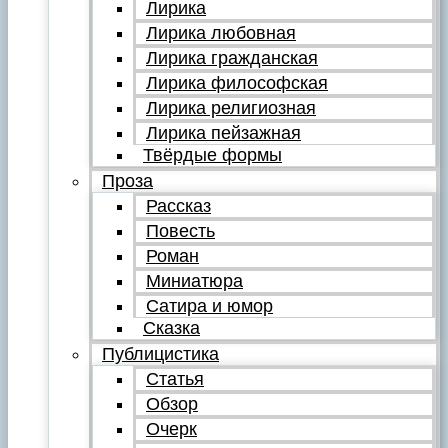
Лирика
Лирика любовная
Лирика гражданская
Лирика философская
Лирика религиозная
Лирика пейзажная
Твёрдые формы
Проза
Рассказ
Повесть
Роман
Миниатюра
Сатира и юмор
Сказка
Публицистика
Статья
Обзор
Очерк