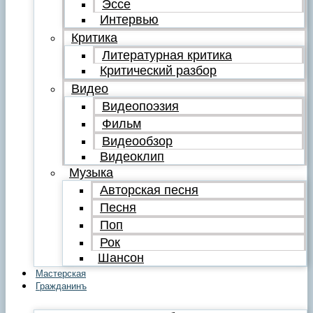
Эссе
Интервью
Критика
Литературная критика
Критический разбор
Видео
Видеопоэзия
Фильм
Видеообзор
Видеоклип
Музыка
Авторская песня
Песня
Поп
Рок
Шансон
Мастерская
Гражданинъ