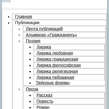
Menu
Главная
Публикации
Лента публикаций
Альманах «Гражданинъ»
Поэзия
Лирика
Лирика любовная
Лирика гражданская
Лирика философская
Лирика религиозная
Лирика пейзажная
Твёрдые формы
Проза
Рассказ
Повесть
Роман