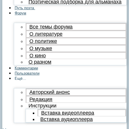
Поэтическая подборка для альманаха
Путь поэта
Форум
Все темы форума
О литературе
О политике
О музыке
О кино
О разном
Комментарии
Пользователи
Ещё…
Авторский анонс
Редакция
Инструкции
Вставка видеоплеера
Вставка аудиоплеера