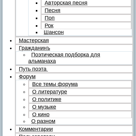
Авторская песня
Песня
Поп
Рок
Шансон
Мастерская
Гражданинъ
Поэтическая подборка для
альманаха
Путь поэта
Форум
Все темы форума
О литературе
О политике
О музыке
О кино
О разном
Комментарии