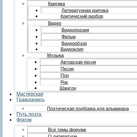
Редакция
Критика
Инструкции
Литературная критика
Вставка видеоплеера
Критический разбор
Вставка аудиоплеера
Видео
Menu
Видеопоэзия
Фильм
Главная
Публикации
Видеообзор
Лента публикаций
Видеоклип
Альманах «Гражданинъ»
Музыка
Поэзия
Авторская песня
Лирика
Песня
Лирика любовная
Поп
Лирика гражданская
Лирика философская
Рок
Лирика религиозная
Шансон
Лирика пейзажная
Мастерская
Твёрдые формы
Гражданинъ
Проза
Поэтическая подборка для альманаха
Рассказ
Путь поэта
Повесть
Форум
Роман
Миниатюра
Все темы форума
Сатира и юмор
О литературе
Сказка