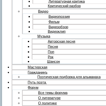
Литературная критика
Критический разбор
Видео
Видеопоэзия
Фильм
Видеообзор
Видеоклип
Музыка
Авторская песня
Песня
Поп
Рок
Шансон
Мастерская
Гражданинъ
Поэтическая подборка для альманаха
Путь поэта
Форум
Все темы форума
О литературе
О политике