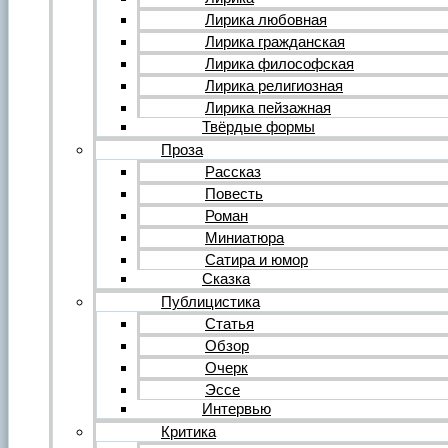
Форум
Все темы форума
Лирика любовная
О литературе
Лирика гражданская
О политике
Лирика философская
О музыке
Лирика религиозная
О кино
Лирика пейзажная
О разном
Твёрдые формы
Комментарии
Пользователи
Проза
Ещё…
Рассказ
Авторский анонс
Повесть
Редакция
Роман
Инструкции
Вставка видеоплеера
Миниатюра
Вставка аудиоплеера
Сатира и юмор
Сказка
Войдите на сайт или зарегистрируйтесь
Публицистика
Статья
Обзор
Очерк
Эссе
Интервью
Критика