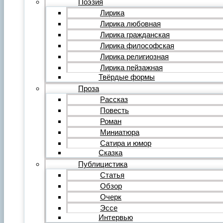
Поэзия
Фильм
Лирика
Видеообзор
Лирика любовная
Видеоклип
Лирика гражданская
Музыка
Авторская песня
Лирика философская
Песня
Лирика религиозная
Поп
Лирика пейзажная
Рок
Твёрдые формы
Шансон
Проза
Мастерская
Гражданинъ
Рассказ
Поэтическая подборка для альманаха
Повесть
Путь поэта
Роман
Форум
Миниатюра
Все темы форума
О литературе
Сатира и юмор
О политике
Сказка
О музыке
Публицистика
О кино
Статья
О разном
Обзор
Комментарии
Пользователи
Очерк
Ещё…
Эссе
Авторский анонс
Интервью