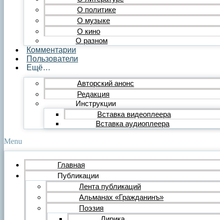
Публицистика
О политике
Статья
О музыке
Обзор
О кино
Очерк
О разном
Эссе
Комментарии
Интервью
Пользователи
Критика
Ещё…
Литературная критика
Критический разбор
Авторский анонс
Видео
Редакция
Видеопоэзия
Инструкции
Фильм
Вставка видеоплеера
Видеообзор
Видеоклип
Вставка аудиоплеера
Музыка
Авторская песня
Menu
Песня
Поп
Главная
Рок
Публикации
Шансон
Мастерская
Лента публикаций
Гражданинъ
Альманах «Гражданинъ»
Поэтическая подборка для альманаха
Поэзия
Путь поэта
Лирика