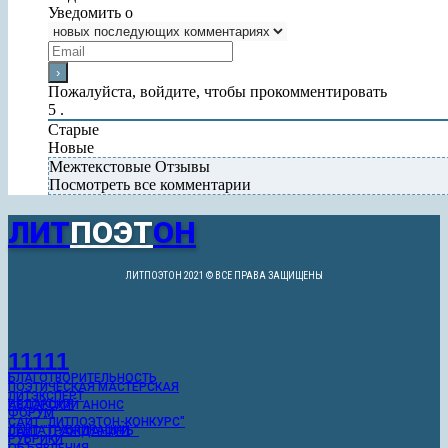
Нажмите здесь
Уведомить о
Пожалуйста, войдите, чтобы прокомментировать
5
.
Старые
Новые
Межтекстовые Отзывы
Посмотреть все комментарии
ЛИТ
ПОЭТ
ОН
ЛИТПОЭТОН 2021 © ВСЕ ПРАВА ЗАЩИЩЕНЫ
11111
БЛАГОТВОРИТЕЛЬНОСТЬ
ПОЭТИЧЕСКАЯ МАСТЕРСКАЯ
ЛИТЭКСПЕРТ
РЕДАКЦИЯ
АВТОРСКИЙ АНОНС
ФОРУМ
САЙТ "ЛИТПОЭТОН-КОНКУРС"
ЛЕНТА ПУБЛИКАЦИЙ
САЙТ "ГРАЖДАНИНЪ"
РУБРИКИ
ОБЪЯВЛЕНИЯ