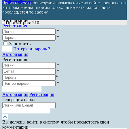
ЛИЧНЫЙ КАБИНЕТ
Права на все произведения, размещённые на сайте, принадлежат
авторам. Незаконное использование материалов сайта
преследуется по закону.
Авторизация
Просмотров: 510
Регистрация
*
*
Запомнить
Вход
Потеряли пароль ?
Авторизация
Регистрация
*
*
*
*
Зарегистрироваться
Авторизация
Регистрация
Генерация пароля
Получить новый пароль
Прокрутка
вверх
Вы должны войти в систему, чтобы просмотреть свои
комментарии.