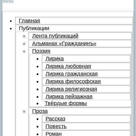
Menu
Главная
Публикации
Лента публикаций
Альманах «Гражданинъ»
Поэзия
Лирика
Лирика любовная
Лирика гражданская
Лирика философская
Лирика религиозная
Лирика пейзажная
Твёрдые формы
Проза
Рассказ
Повесть
Роман