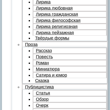
Лирика
Лирика любовная
Лирика гражданская
Лирика философская
Лирика религиозная
Лирика пейзажная
Твёрдые формы
Проза
Рассказ
Повесть
Роман
Миниатюра
Сатира и юмор
Сказка
Публицистика
Статья
Обзор
Очерк