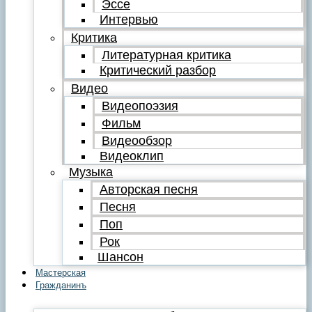
Эссе
Интервью
Критика
Литературная критика
Критический разбор
Видео
Видеопоэзия
Фильм
Видеообзор
Видеоклип
Музыка
Авторская песня
Песня
Поп
Рок
Шансон
Мастерская
Гражданинъ