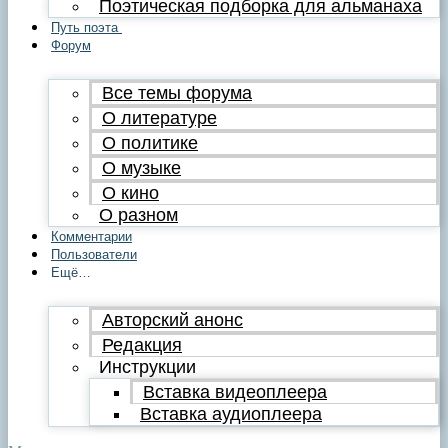
Поэтическая подборка для альманаха
Путь поэта
Форум
Все темы форума
О литературе
О политике
О музыке
О кино
О разном
Комментарии
Пользователи
Ещё…
Авторский анонс
Редакция
Инструкции
Вставка видеоплеера
Вставка аудиоплеера