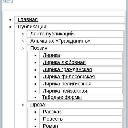
Menu
Главная
Публикации
Лента публикаций
Альманах «Гражданинъ»
Поэзия
Лирика
Лирика любовная
Лирика гражданская
Лирика философская
Лирика религиозная
Лирика пейзажная
Твёрдые формы
Проза
Рассказ
Повесть
Роман