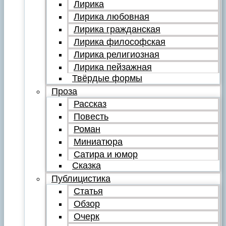
Лирика
Лирика любовная
Лирика гражданская
Лирика философская
Лирика религиозная
Лирика пейзажная
Твёрдые формы
Проза
Рассказ
Повесть
Роман
Миниатюра
Сатира и юмор
Сказка
Публицистика
Статья
Обзор
Очерк