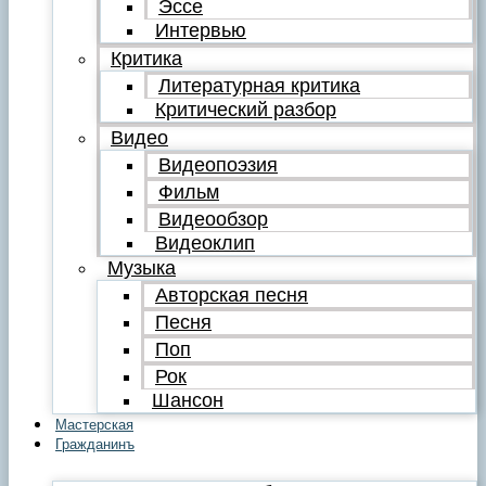
Эссе
Интервью
Критика
Литературная критика
Критический разбор
Видео
Видеопоэзия
Фильм
Видеообзор
Видеоклип
Музыка
Авторская песня
Песня
Поп
Рок
Шансон
Мастерская
Гражданинъ