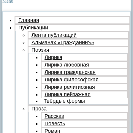
Menu
Главная
Публикации
Лента публикаций
Альманах «Гражданинъ»
Поэзия
Лирика
Лирика любовная
Лирика гражданская
Лирика философская
Лирика религиозная
Лирика пейзажная
Твёрдые формы
Проза
Рассказ
Повесть
Роман