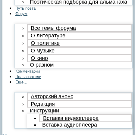
Поэтическая подборка для альманаха
Путь поэта
Форум
Все темы форума
О литературе
О политике
О музыке
О кино
О разном
Комментарии
Пользователи
Ещё…
Авторский анонс
Редакция
Инструкции
Вставка видеоплеера
Вставка аудиоплеера