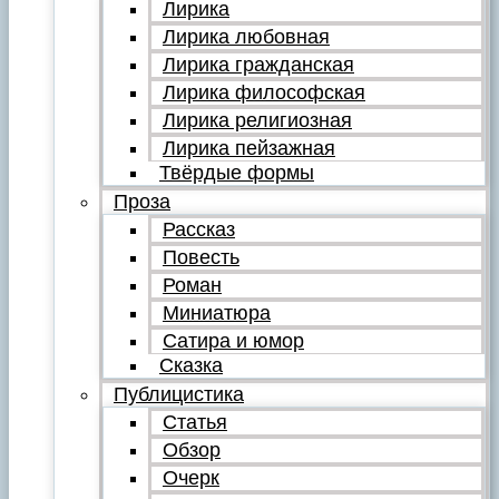
Лирика
Лирика любовная
Лирика гражданская
Лирика философская
Лирика религиозная
Лирика пейзажная
Твёрдые формы
Проза
Рассказ
Повесть
Роман
Миниатюра
Сатира и юмор
Сказка
Публицистика
Статья
Обзор
Очерк