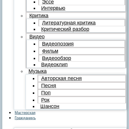
Эссе
Интервью
Критика
Литературная критика
Критический разбор
Видео
Видеопоэзия
Фильм
Видеообзор
Видеоклип
Музыка
Авторская песня
Песня
Поп
Рок
Шансон
Мастерская
Гражданинъ