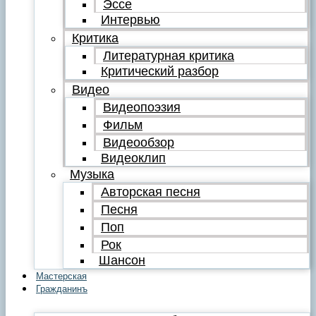
Эссе
Интервью
Критика
Литературная критика
Критический разбор
Видео
Видеопоэзия
Фильм
Видеообзор
Видеоклип
Музыка
Авторская песня
Песня
Поп
Рок
Шансон
Мастерская
Гражданинъ