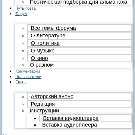
Поэтическая подборка для альманаха
Путь поэта
Форум
Все темы форума
О литературе
О политике
О музыке
О кино
О разном
Комментарии
Пользователи
Ещё…
Авторский анонс
Редакция
Инструкции
Вставка видеоплеера
Вставка аудиоплеера