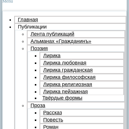
Menu
Главная
Публикации
Лента публикаций
Альманах «Гражданинъ»
Поэзия
Лирика
Лирика любовная
Лирика гражданская
Лирика философская
Лирика религиозная
Лирика пейзажная
Твёрдые формы
Проза
Рассказ
Повесть
Роман