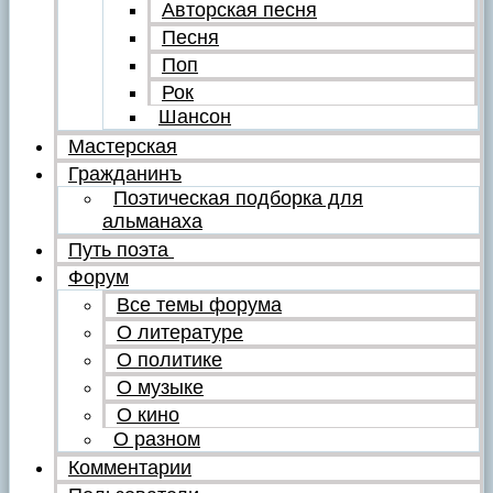
Авторская песня
Песня
Поп
Рок
Шансон
Мастерская
Гражданинъ
Поэтическая подборка для
альманаха
Путь поэта
Форум
Все темы форума
О литературе
О политике
О музыке
О кино
О разном
Комментарии