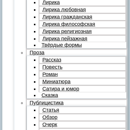
Лирика
Лирика любовная
Лирика гражданская
Лирика философская
Лирика религиозная
Лирика пейзажная
Твёрдые формы
Проза
Рассказ
Повесть
Роман
Миниатюра
Сатира и юмор
Сказка
Публицистика
Статья
Обзор
Очерк