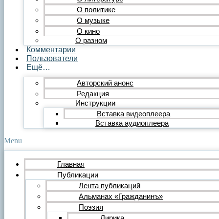
Публицистика
О политике
Статья
О музыке
Обзор
О кино
Очерк
О разном
Эссе
Комментарии
Интервью
Пользователи
Критика
Ещё…
Литературная критика
Критический разбор
Авторский анонс
Видео
Редакция
Видеопоэзия
Инструкции
Фильм
Вставка видеоплеера
Видеообзор
Видеоклип
Вставка аудиоплеера
Музыка
Авторская песня
Menu
Песня
Поп
Главная
Рок
Публикации
Шансон
Мастерская
Лента публикаций
Гражданинъ
Альманах «Гражданинъ»
Поэтическая подборка для альманаха
Поэзия
Путь поэта
Лирика