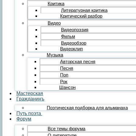
Редакция
Критика
Инструкции
Литературная критика
Вставка видеоплеера
Критический разбор
Вставка аудиоплеера
Видео
Menu
Видеопоэзия
Фильм
Главная
Публикации
Видеообзор
Лента публикаций
Видеоклип
Альманах «Гражданинъ»
Музыка
Поэзия
Авторская песня
Лирика
Песня
Лирика любовная
Поп
Лирика гражданская
Лирика философская
Рок
Лирика религиозная
Шансон
Лирика пейзажная
Мастерская
Твёрдые формы
Гражданинъ
Проза
Поэтическая подборка для альманаха
Рассказ
Путь поэта
Повесть
Форум
Роман
Миниатюра
Все темы форума
Сатира и юмор
О литературе
Сказка