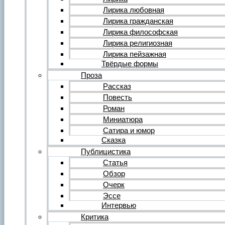
Форум
Все темы форума
Лирика любовная
О литературе
Лирика гражданская
О политике
Лирика философская
О музыке
Лирика религиозная
О кино
Лирика пейзажная
О разном
Твёрдые формы
Комментарии
Пользователи
Проза
Ещё…
Рассказ
Авторский анонс
Повесть
Редакция
Роман
Инструкции
Вставка видеоплеера
Миниатюра
Вставка аудиоплеера
Сатира и юмор
Сказка
Войдите на сайт или зарегистрируйтесь
Публицистика
Статья
Обзор
Очерк
Эссе
Интервью
Критика