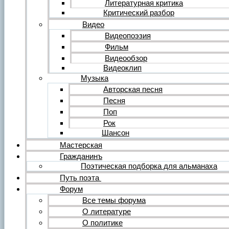
Литературная критика
Критический разбор
Видео
Видеопоэзия
Фильм
Видеообзор
Видеоклип
Музыка
Авторская песня
Песня
Поп
Рок
Шансон
Мастерская
Гражданинъ
Поэтическая подборка для альманаха
Путь поэта
Форум
Все темы форума
О литературе
О политике