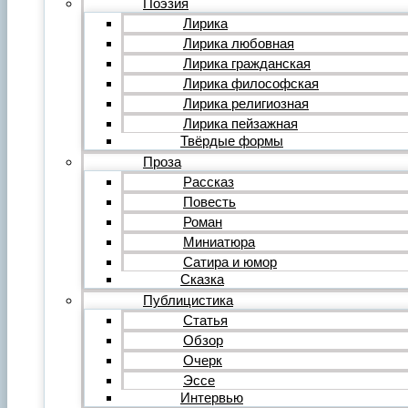
Поэзия
Фильм
Лирика
Видеообзор
Лирика любовная
Видеоклип
Лирика гражданская
Музыка
Авторская песня
Лирика философская
Песня
Лирика религиозная
Поп
Лирика пейзажная
Рок
Твёрдые формы
Шансон
Проза
Мастерская
Гражданинъ
Рассказ
Поэтическая подборка для альманаха
Повесть
Путь поэта
Роман
Форум
Миниатюра
Все темы форума
О литературе
Сатира и юмор
О политике
Сказка
О музыке
Публицистика
О кино
Статья
О разном
Обзор
Комментарии
Пользователи
Очерк
Ещё…
Эссе
Авторский анонс
Интервью