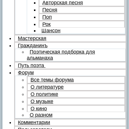
Авторская песня
Песня
Поп
Рок
Шансон
Мастерская
Гражданинъ
Поэтическая подборка для
альманаха
Путь поэта
Форум
Все темы форума
О литературе
О политике
О музыке
О кино
О разном
Комментарии