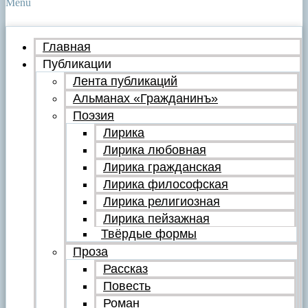
Menu
Главная
Публикации
Лента публикаций
Альманах «Гражданинъ»
Поэзия
Лирика
Лирика любовная
Лирика гражданская
Лирика философская
Лирика религиозная
Лирика пейзажная
Твёрдые формы
Проза
Рассказ
Повесть
Роман