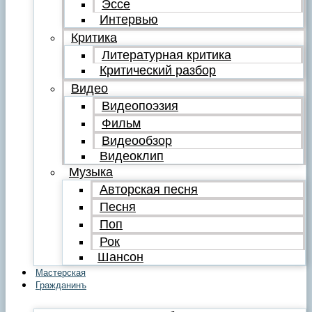
Эссе
Интервью
Критика
Литературная критика
Критический разбор
Видео
Видеопоэзия
Фильм
Видеообзор
Видеоклип
Музыка
Авторская песня
Песня
Поп
Рок
Шансон
Мастерская
Гражданинъ