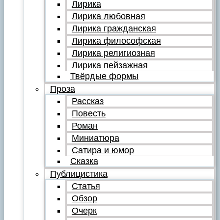
Лирика
Лирика любовная
Лирика гражданская
Лирика философская
Лирика религиозная
Лирика пейзажная
Твёрдые формы
Проза
Рассказ
Повесть
Роман
Миниатюра
Сатира и юмор
Сказка
Публицистика
Статья
Обзор
Очерк