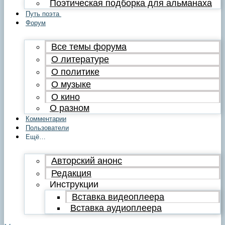
Поэтическая подборка для альманаха
Путь поэта
Форум
Все темы форума
О литературе
О политике
О музыке
О кино
О разном
Комментарии
Пользователи
Ещё…
Авторский анонс
Редакция
Инструкции
Вставка видеоплеера
Вставка аудиоплеера