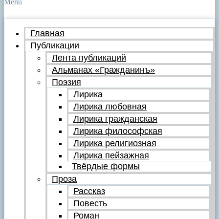
Menu
Главная
Публикации
Лента публикаций
Альманах «Гражданинъ»
Поэзия
Лирика
Лирика любовная
Лирика гражданская
Лирика философская
Лирика религиозная
Лирика пейзажная
Твёрдые формы
Проза
Рассказ
Повесть
Роман