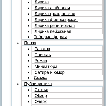
Лирика
Лирика любовная
Лирика гражданская
Лирика философская
Лирика религиозная
Лирика пейзажная
Твёрдые формы
Проза
Рассказ
Повесть
Роман
Миниатюра
Сатира и юмор
Сказка
Публицистика
Статья
Обзор
Очерк