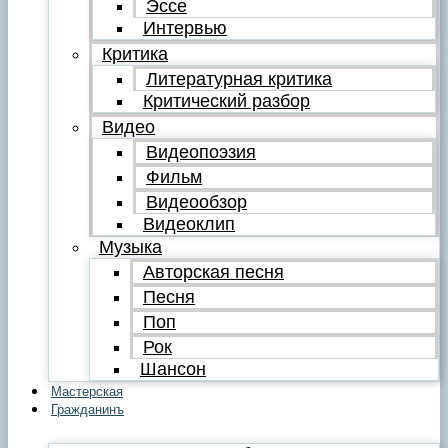
Эссе
Интервью
Критика
Литературная критика
Критический разбор
Видео
Видеопоэзия
Фильм
Видеообзор
Видеоклип
Музыка
Авторская песня
Песня
Поп
Рок
Шансон
Мастерская
Гражданинъ