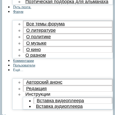
Поэтическая подборка для альманаха
Путь поэта
Форум
Все темы форума
О литературе
О политике
О музыке
О кино
О разном
Комментарии
Пользователи
Ещё…
Авторский анонс
Редакция
Инструкции
Вставка видеоплеера
Вставка аудиоплеера