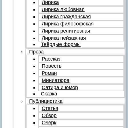
Лирика
Лирика любовная
Лирика гражданская
Лирика философская
Лирика религиозная
Лирика пейзажная
Твёрдые формы
Проза
Рассказ
Повесть
Роман
Миниатюра
Сатира и юмор
Сказка
Публицистика
Статья
Обзор
Очерк