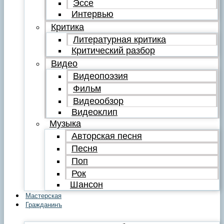
Эссе
Интервью
Критика
Литературная критика
Критический разбор
Видео
Видеопоэзия
Фильм
Видеообзор
Видеоклип
Музыка
Авторская песня
Песня
Поп
Рок
Шансон
Мастерская
Гражданинъ