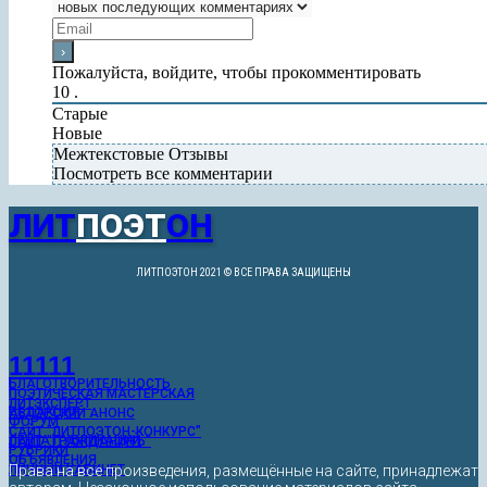
Пожалуйста, войдите, чтобы прокомментировать
10
.
Старые
Новые
Межтекстовые Отзывы
Посмотреть все комментарии
ЛИТ
ПОЭТ
ОН
ЛИТПОЭТОН 2021 © ВСЕ ПРАВА ЗАЩИЩЕНЫ
11111
БЛАГОТВОРИТЕЛЬНОСТЬ
ПОЭТИЧЕСКАЯ МАСТЕРСКАЯ
ЛИТЭКСПЕРТ
РЕДАКЦИЯ
АВТОРСКИЙ АНОНС
ФОРУМ
САЙТ "ЛИТПОЭТОН-КОНКУРС"
ЛЕНТА ПУБЛИКАЦИЙ
САЙТ "ГРАЖДАНИНЪ"
РУБРИКИ
ОБЪЯВЛЕНИЯ
ЛИЧНЫЙ КАБИНЕТ
Права на все произведения, размещённые на сайте, принадлежат