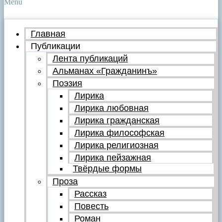
Menu
Главная
Публикации
Лента публикаций
Альманах «Гражданинъ»
Поэзия
Лирика
Лирика любовная
Лирика гражданская
Лирика философская
Лирика религиозная
Лирика пейзажная
Твёрдые формы
Проза
Рассказ
Повесть
Роман