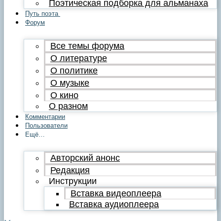
Поэтическая подборка для альманаха
Путь поэта
Форум
Все темы форума
О литературе
О политике
О музыке
О кино
О разном
Комментарии
Пользователи
Ещё…
Авторский анонс
Редакция
Инструкции
Вставка видеоплеера
Вставка аудиоплеера