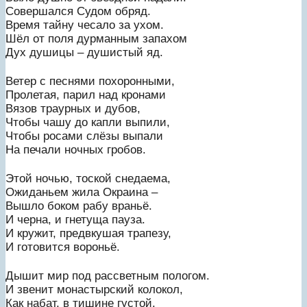
Совершался Судом обряд.
Время тайну чесало за ухом.
Шёл от поля дурманным запахом
Дух душицы – душистый яд.
Ветер с песнями похоронными,
Пролетая, парил над кронами
Вязов траурных и дубов,
Чтобы чашу до капли выпили,
Чтобы росами слёзы выпали
На печали ночных гробов.
Этой ночью, тоской снедаема,
Ожиданьем жила Окраина –
Вышло боком рабу враньё.
И черна, и гнетуща пауза.
И кружит, предвкушая трапезу,
И готовится вороньё.
Дышит мир под рассветным пологом.
И звенит монастырский колокол,
Как набат, в тишине густой.