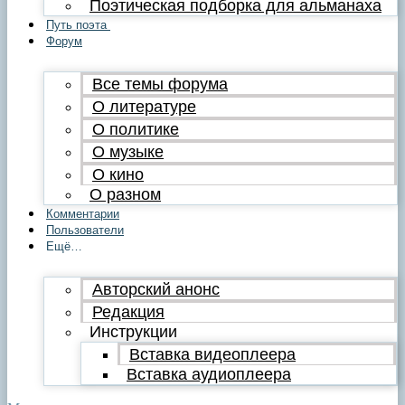
Поэтическая подборка для альманаха
Путь поэта
Форум
Все темы форума
О литературе
О политике
О музыке
О кино
О разном
Комментарии
Пользователи
Ещё…
Авторский анонс
Редакция
Инструкции
Вставка видеоплеера
Вставка аудиоплеера