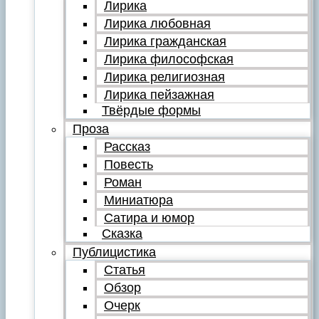
Лирика
Лирика любовная
Лирика гражданская
Лирика философская
Лирика религиозная
Лирика пейзажная
Твёрдые формы
Проза
Рассказ
Повесть
Роман
Миниатюра
Сатира и юмор
Сказка
Публицистика
Статья
Обзор
Очерк