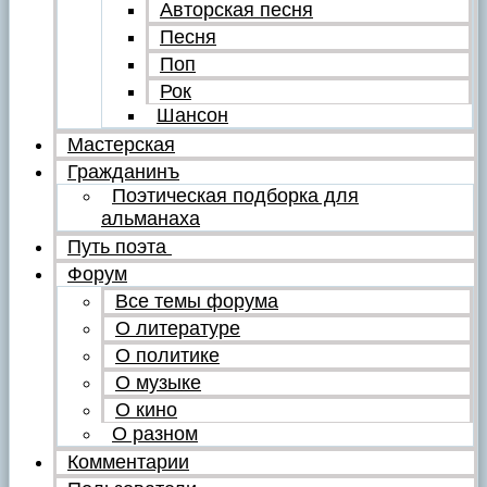
Авторская песня
Песня
Поп
Рок
Шансон
Мастерская
Гражданинъ
Поэтическая подборка для
альманаха
Путь поэта
Форум
Все темы форума
О литературе
О политике
О музыке
О кино
О разном
Комментарии