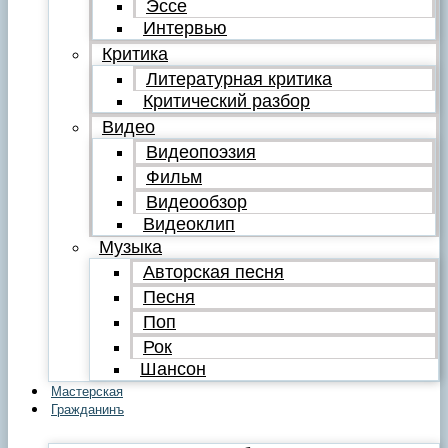
Эссе
Интервью
Критика
Литературная критика
Критический разбор
Видео
Видеопоэзия
Фильм
Видеообзор
Видеоклип
Музыка
Авторская песня
Песня
Поп
Рок
Шансон
Мастерская
Гражданинъ