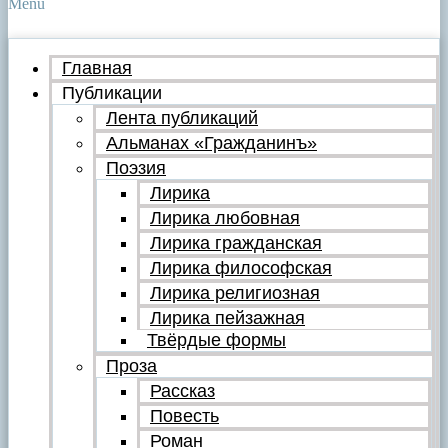
Menu
Главная
Публикации
Лента публикаций
Альманах «Гражданинъ»
Поэзия
Лирика
Лирика любовная
Лирика гражданская
Лирика философская
Лирика религиозная
Лирика пейзажная
Твёрдые формы
Проза
Рассказ
Повесть
Роман