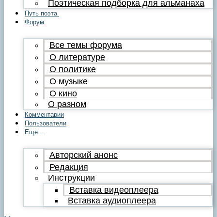
Поэтическая подборка для альманаха
Путь поэта
Форум
Все темы форума
О литературе
О политике
О музыке
О кино
О разном
Комментарии
Пользователи
Ещё…
Авторский анонс
Редакция
Инструкции
Вставка видеоплеера
Вставка аудиоплеера