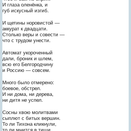
И глаза оленёнка, и
губ искусный изгиб.
И щетины норовистой —
аккурат к двадцати.
Столько веры и совести —
что с трудом унести.
Автомат укороченный
дали, броник и шлем,
всю его Белгородчину
и Россию — совсем.
Много было отмерено:
боевое, обстрел.
И ни дома, ни дерева,
ни дитя не успел.
Сосны хвою молитвами
сыплют с битых вершин.
То ли Тихона кликнули,
то ли мнится в тиши.