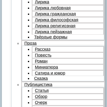
Лирика
Лирика любовная
Лирика гражданская
Лирика философская
Лирика религиозная
Лирика пейзажная
Твёрдые формы
Проза
Рассказ
Повесть
Роман
Миниатюра
Сатира и юмор
Сказка
Публицистика
Статья
Обзор
Очерк