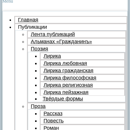
Menu
Главная
Публикации
Лента публикаций
Альманах «Гражданинъ»
Поэзия
Лирика
Лирика любовная
Лирика гражданская
Лирика философская
Лирика религиозная
Лирика пейзажная
Твёрдые формы
Проза
Рассказ
Повесть
Роман