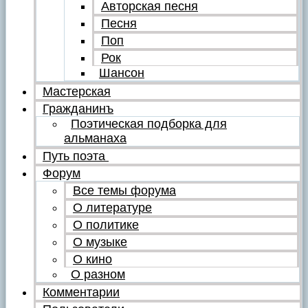
Авторская песня
Песня
Поп
Рок
Шансон
Мастерская
Гражданинъ
Поэтическая подборка для
альманаха
Путь поэта
Форум
Все темы форума
О литературе
О политике
О музыке
О кино
О разном
Комментарии