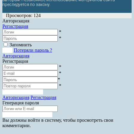
преследуется по закону.
Просмотров: 124
Авторизация
Регистрация
*
*
Запомнить
Вход
Потеряли пароль ?
Авторизация
Регистрация
*
*
*
*
Зарегистрироваться
Авторизация
Регистрация
Генерация пароля
Получить новый пароль
Прокрутка
Вы должны войти в систему, чтобы просмотреть свои
вверх
комментарии.