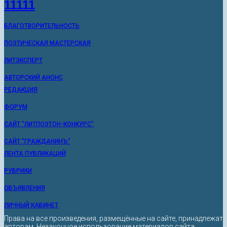
11111
БЛАГОТВОРИТЕЛЬНОСТЬ
ПОЭТИЧЕСКАЯ МАСТЕРСКАЯ
ЛИТЭКСПЕРТ
АВТОРСКИЙ АНОНС
РЕДАКЦИЯ
ФОРУМ
САЙТ "ЛИТПОЭТОН-КОНКУРС"
САЙТ "ГРАЖДАНИНЪ"
ЛЕНТА ПУБЛИКАЦИЙ
РУБРИКИ
ОБЪЯВЛЕНИЯ
ЛИЧНЫЙ КАБИНЕТ
Права на все произведения, размещённые на сайте, принадлежат
авторам. Незаконное использование материалов сайта