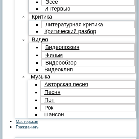
Эссе
Интервью
Критика
Литературная критика
Критический разбор
Видео
Видеопоэзия
Фильм
Видеообзор
Видеоклип
Музыка
Авторская песня
Песня
Поп
Рок
Шансон
Мастерская
Гражданинъ