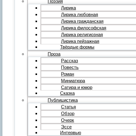
Поэзия
Фильм
Лирика
Видеообзор
Лирика любовная
Видеоклип
Лирика гражданская
Музыка
Авторская песня
Лирика философская
Песня
Лирика религиозная
Поп
Лирика пейзажная
Рок
Твёрдые формы
Шансон
Проза
Мастерская
Гражданинъ
Рассказ
Поэтическая подборка для альманаха
Повесть
Путь поэта
Роман
Форум
Миниатюра
Все темы форума
О литературе
Сатира и юмор
О политике
Сказка
О музыке
Публицистика
О кино
Статья
О разном
Обзор
Комментарии
Пользователи
Очерк
Ещё…
Эссе
Авторский анонс
Интервью