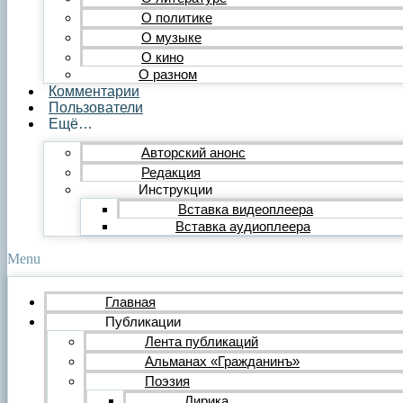
Публицистика
О политике
Статья
О музыке
Обзор
О кино
Очерк
О разном
Эссе
Комментарии
Интервью
Пользователи
Критика
Ещё…
Литературная критика
Критический разбор
Авторский анонс
Видео
Редакция
Видеопоэзия
Инструкции
Фильм
Вставка видеоплеера
Видеообзор
Видеоклип
Вставка аудиоплеера
Музыка
Авторская песня
Menu
Песня
Поп
Главная
Рок
Публикации
Шансон
Мастерская
Лента публикаций
Гражданинъ
Альманах «Гражданинъ»
Поэтическая подборка для альманаха
Поэзия
Путь поэта
Лирика