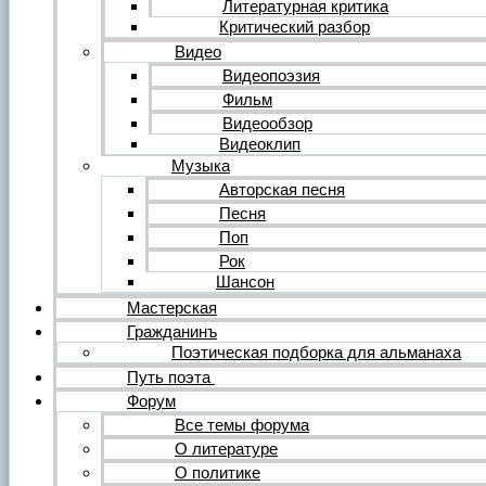
Литературная критика
Критический разбор
Видео
Видеопоэзия
Фильм
Видеообзор
Видеоклип
Музыка
Авторская песня
Песня
Поп
Рок
Шансон
Мастерская
Гражданинъ
Поэтическая подборка для альманаха
Путь поэта
Форум
Все темы форума
О литературе
О политике