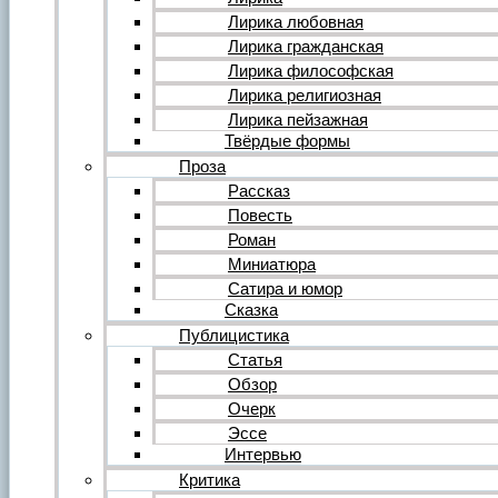
Форум
Все темы форума
Лирика любовная
О литературе
Лирика гражданская
О политике
Лирика философская
О музыке
Лирика религиозная
О кино
Лирика пейзажная
О разном
Твёрдые формы
Комментарии
Пользователи
Проза
Ещё…
Рассказ
Авторский анонс
Повесть
Редакция
Роман
Инструкции
Вставка видеоплеера
Миниатюра
Вставка аудиоплеера
Сатира и юмор
Сказка
Войдите на сайт или зарегистрируйтесь
Публицистика
Статья
Обзор
Очерк
Эссе
Интервью
Критика