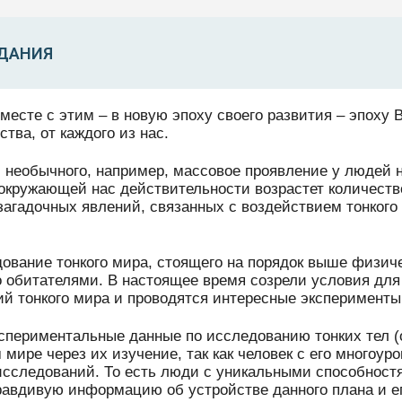
ДАНИЯ
вместе с этим – в новую эпоху своего развития – эпоху
тва, от каждого из нас.
, необычного, например, массовое проявление у людей 
В окружающей нас действительности возрастет количест
загадочных явлений, связанных с воздействием тонкого
дование тонкого мира, стоящего на порядок выше физич
го обитателями. В настоящее время созрели условия дл
ий тонкого мира и проводятся интересные эксперименты
спериментальные данные по исследованию тонких тел (
 мире через их изучение, так как человек с его многоу
исследований. То есть люди с уникальными способност
равдивую информацию об устройстве данного плана и ег