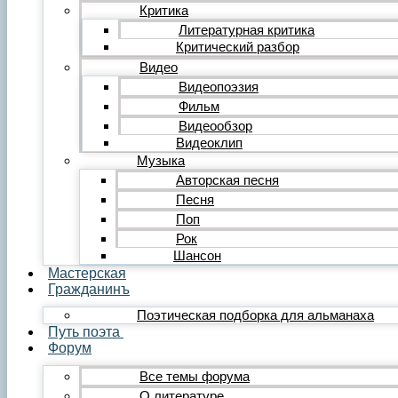
Редакция
Критика
Инструкции
Литературная критика
Вставка видеоплеера
Критический разбор
Вставка аудиоплеера
Видео
Menu
Видеопоэзия
Фильм
Главная
Публикации
Видеообзор
Лента публикаций
Видеоклип
Альманах «Гражданинъ»
Музыка
Поэзия
Авторская песня
Лирика
Песня
Лирика любовная
Поп
Лирика гражданская
Лирика философская
Рок
Лирика религиозная
Шансон
Лирика пейзажная
Мастерская
Твёрдые формы
Гражданинъ
Проза
Поэтическая подборка для альманаха
Рассказ
Путь поэта
Повесть
Форум
Роман
Миниатюра
Все темы форума
Сатира и юмор
О литературе
Сказка