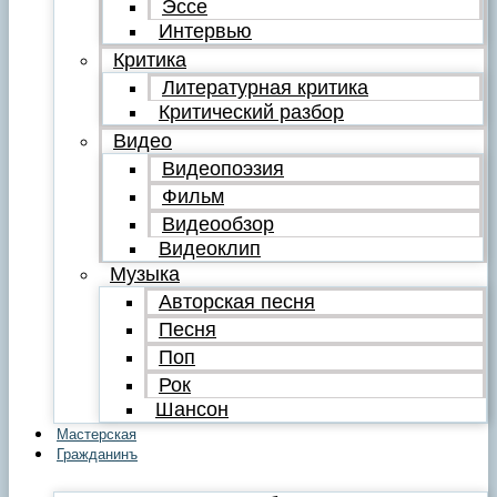
Эссе
Интервью
Критика
Литературная критика
Критический разбор
Видео
Видеопоэзия
Фильм
Видеообзор
Видеоклип
Музыка
Авторская песня
Песня
Поп
Рок
Шансон
Мастерская
Гражданинъ