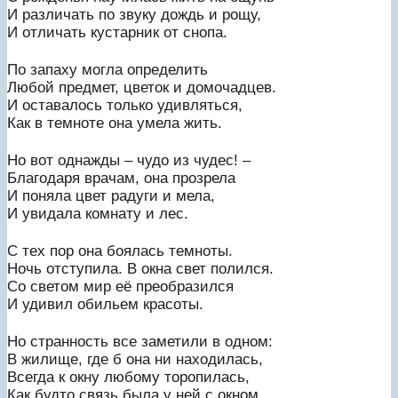
И различать по звуку дождь и рощу,
И отличать кустарник от снопа.
По запаху могла определить
Любой предмет, цветок и домочадцев.
И оставалось только удивляться,
Как в темноте она умела жить.
Но вот однажды – чудо из чудес! –
Благодаря врачам, она прозрела
И поняла цвет радуги и мела,
И увидала комнату и лес.
С тех пор она боялась темноты.
Ночь отступила. В окна свет полился.
Со светом мир её преобразился
И удивил обильем красоты.
Но странность все заметили в одном:
В жилище, где б она ни находилась,
Всегда к окну любому торопилась,
Как будто связь была у ней с окном.