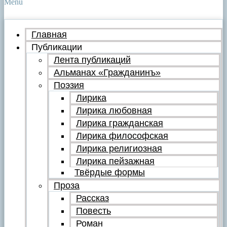
Menu
Главная
Публикации
Лента публикаций
Альманах «Гражданинъ»
Поэзия
Лирика
Лирика любовная
Лирика гражданская
Лирика философская
Лирика религиозная
Лирика пейзажная
Твёрдые формы
Проза
Рассказ
Повесть
Роман