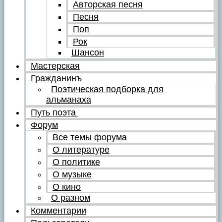
Авторская песня
Песня
Поп
Рок
Шансон
Мастерская
Гражданинъ
Поэтическая подборка для
альманаха
Путь поэта
Форум
Все темы форума
О литературе
О политике
О музыке
О кино
О разном
Комментарии