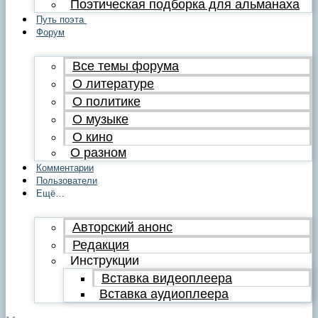
Поэтическая подборка для альманаха
Путь поэта
Форум
Все темы форума
О литературе
О политике
О музыке
О кино
О разном
Комментарии
Пользователи
Ещё…
Авторский анонс
Редакция
Инструкции
Вставка видеоплеера
Вставка аудиоплеера