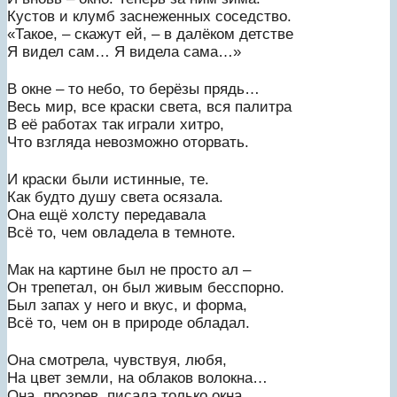
Кустов и клумб заснеженных соседство.
«Такое, – скажут ей, – в далёком детстве
Я видел сам… Я видела сама…»
В окне – то небо, то берёзы прядь…
Весь мир, все краски света, вся палитра
В её работах так играли хитро,
Что взгляда невозможно оторвать.
И краски были истинные, те.
Как будто душу света осязала.
Она ещё холсту передавала
Всё то, чем овладела в темноте.
Мак на картине был не просто ал –
Он трепетал, он был живым бесспорно.
Был запах у него и вкус, и форма,
Всё то, чем он в природе обладал.
Она смотрела, чувствуя, любя,
На цвет земли, на облаков волокна…
Она, прозрев, писала только окна.