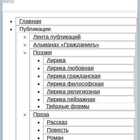
Menu
Главная
Публикации
Лента публикаций
Альманах «Гражданинъ»
Поэзия
Лирика
Лирика любовная
Лирика гражданская
Лирика философская
Лирика религиозная
Лирика пейзажная
Твёрдые формы
Проза
Рассказ
Повесть
Роман