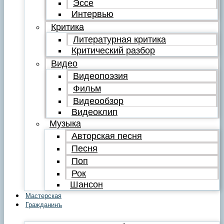
Эссе
Интервью
Критика
Литературная критика
Критический разбор
Видео
Видеопоэзия
Фильм
Видеообзор
Видеоклип
Музыка
Авторская песня
Песня
Поп
Рок
Шансон
Мастерская
Гражданинъ