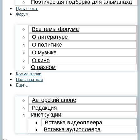
Поэтическая подборка для альманаха
Путь поэта
Форум
Все темы форума
О литературе
О политике
О музыке
О кино
О разном
Комментарии
Пользователи
Ещё…
Авторский анонс
Редакция
Инструкции
Вставка видеоплеера
Вставка аудиоплеера