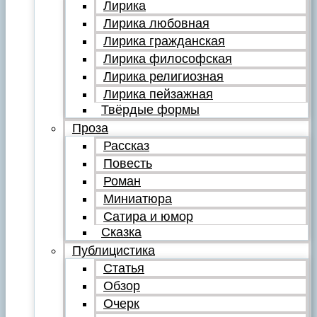
Лирика
Лирика любовная
Лирика гражданская
Лирика философская
Лирика религиозная
Лирика пейзажная
Твёрдые формы
Проза
Рассказ
Повесть
Роман
Миниатюра
Сатира и юмор
Сказка
Публицистика
Статья
Обзор
Очерк