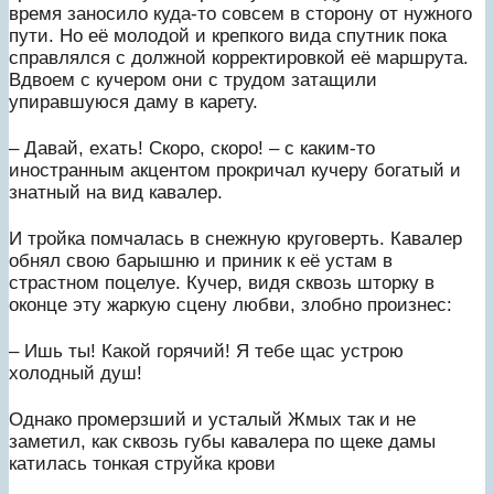
время заносило куда-то совсем в сторону от нужного
пути. Но её молодой и крепкого вида спутник пока
справлялся с должной корректировкой её маршрута.
Вдвоем с кучером они с трудом затащили
упиравшуюся даму в карету.
– Давай, ехать! Скоро, скоро! – с каким-то
иностранным акцентом прокричал кучеру богатый и
знатный на вид кавалер.
И тройка помчалась в снежную круговерть. Кавалер
обнял свою барышню и приник к её устам в
страстном поцелуе. Кучер, видя сквозь шторку в
оконце эту жаркую сцену любви, злобно произнес:
– Ишь ты! Какой горячий! Я тебе щас устрою
холодный душ!
Однако промерзший и усталый Жмых так и не
заметил, как сквозь губы кавалера по щеке дамы
катилась тонкая струйка крови