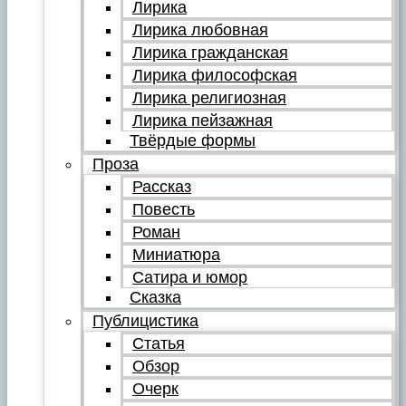
Лирика
Лирика любовная
Лирика гражданская
Лирика философская
Лирика религиозная
Лирика пейзажная
Твёрдые формы
Проза
Рассказ
Повесть
Роман
Миниатюра
Сатира и юмор
Сказка
Публицистика
Статья
Обзор
Очерк