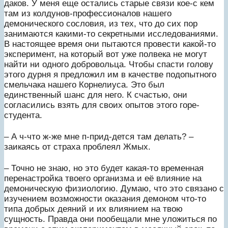
даков. У меня еще остались старые связи кое-с кем
там из колдунов-профессионалов нашего
демонического сословия, из тех, что до сих пор
занимаются какими-то секретными исследованиями.
В настоящее время они пытаются провести какой-то
эксперимент, на который вот уже полвека не могут
найти ни одного добровольца. Чтобы спасти голову
этого дурня я предложил им в качестве подопытного
смельчака нашего Корнелиуса. Это был
единственный шанс для него. К счастью, они
согласились взять для своих опытов этого горе-
студента.
– А ч-что ж-же мне п-прид-дется там делать? –
заикаясь от страха проблеял Жмых.
– Точно не знаю, но это будет какая-то временная
перенастройка твоего организма и её влияние на
демоническую физиологию. Думаю, что это связано с
изучением возможности оказания демоном что-то
типа добрых деяний и их влиянием на твою
сущность. Правда они пообещали мне уложиться по