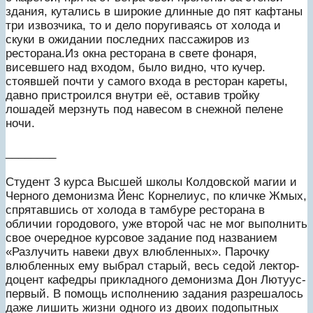
здания, кутались в широкие длинные до пят кафтаны
три извозчика, то и дело поругиваясь от холода и
скуки в ожидании последних пассажиров из
ресторана.Из окна ресторана в свете фонаря,
висевшего над входом, было видно, что кучер.
стоявшей почти у самого входа в ресторан кареты,
давно пристроился внутри её, оставив тройку
лошадей мерзнуть под навесом в снежной пелене
ночи.
________
Студент 3 курса Высшей школы Колдовской магии и
Черного демонизма Йенс Корнелиус, по кличке Жмых,
спрятавшись от холода в тамбуре ресторана в
обличии городового, уже второй час не мог выполнить
свое очередное курсовое задание под названием
«Разлучить навеки двух влюбленных». Парочку
влюбленных ему выбрал старый, весь седой лектор-
доцент кафедры прикладного демонизма Дон Лютуус-
первый. В помощь исполнению задания разрешалось
даже лишить жизни одного из двоих подопытных