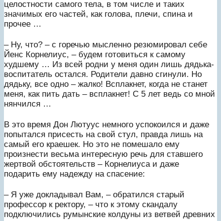
целостности самого тела, в том числе и таких
значимых его частей, как голова, плечи, спина и
прочее …
– Ну, что? – с горечью мысленно резюмировал себе
Йенс Корнелиус, – будем готовиться к самому
худшему … Из всей родни у меня один лишь дядька-
воспитатель остался. Родители давно сгинули. Но
дядьку, все одно – жалко! Всплакнет, когда не станет
меня, как пить дать – всплакнет! С 5 лет ведь со мной
нянчился …
В это время Дон Лютуус немного успокоился и даже
попытался присесть на свой стул, правда лишь на
самый его краешек. Но это не помешало ему
произнести весьма интересную речь для ставшего
жертвой обстоятельств – Корнелиуса и даже
подарить ему надежду на спасение:
– Я уже докладывал Вам, – обратился старый
профессор к ректору, – что к этому скандалу
подключились румынские колдуны из ветвей древних