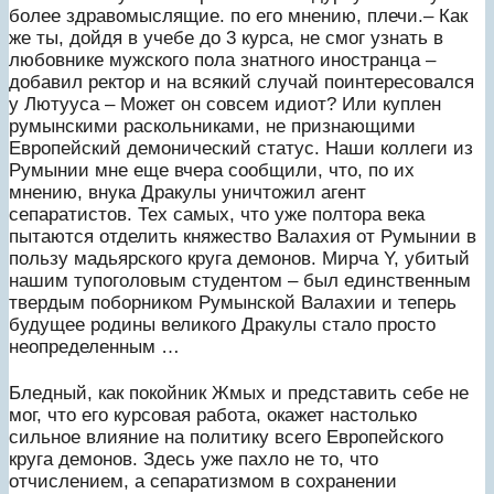
более здравомыслящие. по его мнению, плечи.– Как
же ты, дойдя в учебе до 3 курса, не смог узнать в
любовнике мужского пола знатного иностранца –
добавил ректор и на всякий случай поинтересовался
у Лютууса – Может он совсем идиот? Или куплен
румынскими раскольниками, не признающими
Европейский демонический статус. Наши коллеги из
Румынии мне еще вчера сообщили, что, по их
мнению, внука Дракулы уничтожил агент
сепаратистов. Тех самых, что уже полтора века
пытаются отделить княжество Валахия от Румынии в
пользу мадьярского круга демонов. Мирча Y, убитый
нашим тупоголовым студентом – был единственным
твердым поборником Румынской Валахии и теперь
будущее родины великого Дракулы стало просто
неопределенным …
Бледный, как покойник Жмых и представить себе не
мог, что его курсовая работа, окажет настолько
сильное влияние на политику всего Европейского
круга демонов. Здесь уже пахло не то, что
отчислением, а сепаратизмом в сохранении