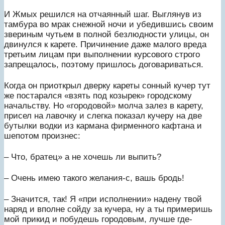
И Жмых решился на отчаянный шаг. Выглянув из
тамбура во мрак снежной ночи и убедившись своим
звериным чутьем в полной безлюдности улицы, он
двинулся к карете. Причинение даже малого вреда
третьим лицам при выполнении курсового строго
запрещалось, поэтому пришлось договариваться.
Когда он приоткрыл дверку кареты сонный кучер тут
же постарался «взять под козырек» городскому
начальству. Но «городовой» молча залез в карету,
присел на лавочку и слегка показал кучеру на две
бутылки водки из кармана фирменного кафтана и
шепотом произнес:
– Что, братец» а не хочешь ли выпить?
– Очень имею такого желания-с, вашь бродь!
– Значится, так! Я «при исполнении» надену твой
наряд и вполне сойду за кучера, ну а ты примеришь
мой прикид и побудешь городовым, лучше где-