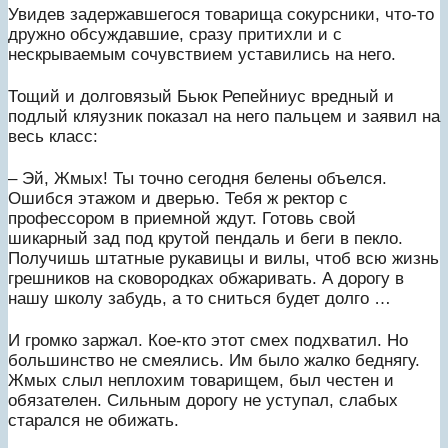
Увидев задержавшегося товарища сокурсники, что-то
дружно обсуждавшие, сразу притихли и с
нескрываемым сочувствием уставились на него.
Тощий и долговязый Бьюк Репейниус вредный и
подлый кляузник показал на него пальцем и заявил на
весь класс:
– Эй, Жмых! Ты точно сегодня белены объелся.
Ошибся этажом и дверью. Тебя ж ректор с
профессором в приемной ждут. Готовь свой
шикарный зад под крутой пендаль и беги в пекло.
Получишь штатные рукавицы и вилы, чтоб всю жизнь
грешников на сковородках обжаривать. А дорогу в
нашу школу забудь, а то сниться будет долго …
И громко заржал. Кое-кто этот смех подхватил. Но
большинство не смеялись. Им было жалко беднягу.
Жмых слыл неплохим товарищем, был честен и
обязателен. Сильным дорогу не уступал, слабых
старался не обижать.