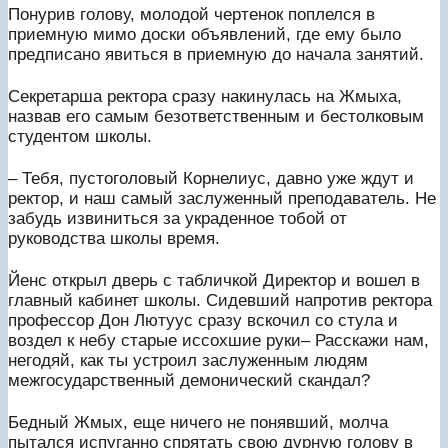
Понурив голову, молодой чертенок поплелся в
приемную мимо доски объявлений, где ему было
предписано явиться в приемную до начала занятий.
Секретарша ректора сразу накинулась на Жмыха,
назвав его самым безответственным и бестолковым
студентом школы.
– Тебя, пустоголовый Корнелиус, давно уже ждут и
ректор, и наш самый заслуженный преподаватель. Не
забудь извиниться за украденное тобой от
руководства школы время.
Йенс открыл дверь с табличкой Директор и вошел в
главный кабинет школы. Сидевший напротив ректора
профессор Дон Лютуус сразу вскочил со стула и
воздел к небу старые иссохшие руки– Расскажи нам,
негодяй, как ты устроил заслуженным людям
межгосударственный демонический скандал?
Бедный Жмых, еще ничего не понявший, молча
пытался испуганно спрятать свою дурную голову в