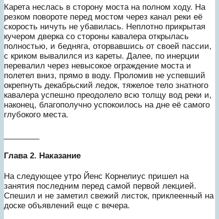
Карета неслась в сторону моста на полном ходу. На
резком повороте перед мостом через канал реки её
скорость ничуть не убавилась. Неплотно прикрытая
кучером дверка со стороны кавалера открылась
полностью, и бедняга, оторвавшись от своей пассии,
с криком вывалился из кареты. Далее, по инерции
перевалил через невысокое ограждение моста и
полетел вниз, прямо в воду. Проломив не успевший
окрепнуть декабрьский ледок, тяжелое тело знатного
кавалера успешно преодолело всю толщу вод реки и,
наконец, благополучно успокоилось на дне её самого
глубокого места.
________
Глава 2. Наказание
На следующее утро Йенс Корнелиус пришел на
занятия последним перед самой первой лекцией.
Спешил и не заметил свежий листок, приклеенный на
доске объявлений еще с вечера.