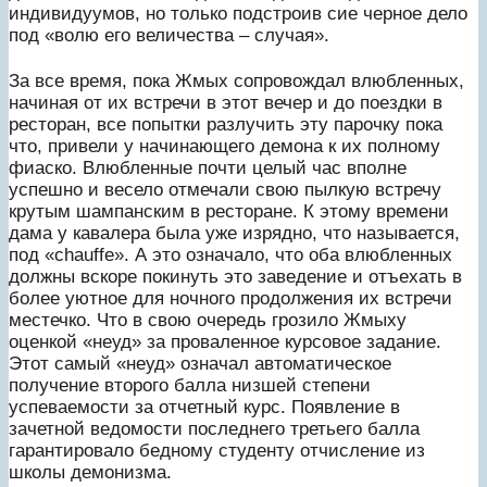
индивидуумов, но только подстроив сие черное дело
под «волю его величества – случая».
За все время, пока Жмых сопровождал влюбленных,
начиная от их встречи в этот вечер и до поездки в
ресторан, все попытки разлучить эту парочку пока
что, привели у начинающего демона к их полному
фиаско. Влюбленные почти целый час вполне
успешно и весело отмечали свою пылкую встречу
крутым шампанским в ресторане. К этому времени
дама у кавалера была уже изрядно, что называется,
под «chauffe». А это означало, что оба влюбленных
должны вскоре покинуть это заведение и отъехать в
более уютное для ночного продолжения их встречи
местечко. Что в свою очередь грозило Жмыху
оценкой «неуд» за проваленное курсовое задание.
Этот самый «неуд» означал автоматическое
получение второго балла низшей степени
успеваемости за отчетный курс. Появление в
зачетной ведомости последнего третьего балла
гарантировало бедному студенту отчисление из
школы демонизма.