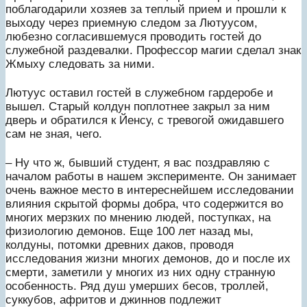
поблагодарили хозяев за теплый прием и прошли к
выходу через приемную следом за Лютуусом,
любезно согласившемуся проводить гостей до
служебной раздевалки. Профессор магии сделал знак
Жмыху следовать за ними.
Лютуус оставил гостей в служебном гардеробе и
вышел. Старый колдун поплотнее закрыл за ним
дверь и обратился к Йенсу, с тревогой ожидавшего
сам не зная, чего.
– Ну что ж, бывший студент, я вас поздравляю с
началом работы в нашем эксперименте. Он занимает
очень важное место в интереснейшем исследовании
влияния скрытой формы добра, что содержится во
многих мерзких по мнению людей, поступках, на
физиологию демонов. Еще 100 лет назад мы,
колдуны, потомки древних даков, проводя
исследования жизни многих демонов, до и после их
смерти, заметили у многих из них одну странную
особенность. Ряд душ умерших бесов, троллей,
суккубов, афритов и джиннов подлежит