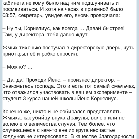
кабинета не кому было над ним подшучивать и
посмеиваться. И хотя на часах в приемной было
08:57, секретарь, увидев его, вновь проворчала:
– Ну ты, Корнелиус, как всегда … Давай быстрее!
Там, у директора, тебя давно ждут …
Жмых тихонько постучал в директорскую дверь, чуть
приоткрыл её и робко спросил:
– Можно? …
– Да, да! Проходи Йенс, – произнес директор. –
Знакомьтесь господа. Это и есть тот самый смельчак,
что отважился участвовать в вашем эксперименте –
студент 3 курса нашей школы Йенс Корнелиус.
Конечно же, никто и не собирался представлять
Жмыха, как убийцу внука Дракулы, волею или не
волею его величества случая. Тем более, что
случившееся с кем-то вне их круга несчастье
колдунов не интересовало. В качестве благодарности