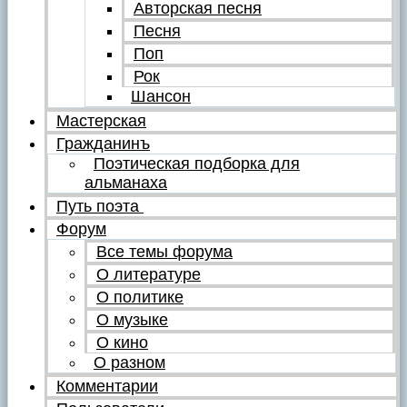
Авторская песня
Песня
Поп
Рок
Шансон
Мастерская
Гражданинъ
Поэтическая подборка для
альманаха
Путь поэта
Форум
Все темы форума
О литературе
О политике
О музыке
О кино
О разном
Комментарии