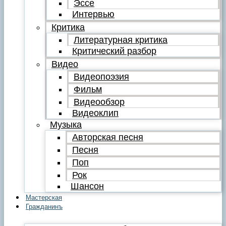
Эссе
Интервью
Критика
Литературная критика
Критический разбор
Видео
Видеопоэзия
Фильм
Видеообзор
Видеоклип
Музыка
Авторская песня
Песня
Поп
Рок
Шансон
Мастерская
Гражданинъ