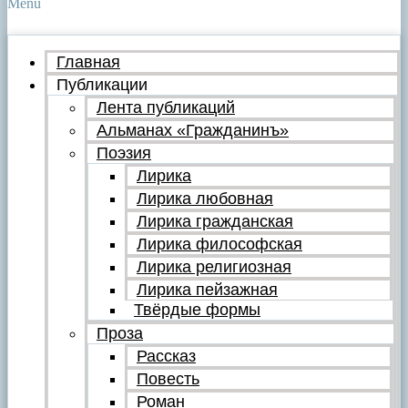
Menu
Главная
Публикации
Лента публикаций
Альманах «Гражданинъ»
Поэзия
Лирика
Лирика любовная
Лирика гражданская
Лирика философская
Лирика религиозная
Лирика пейзажная
Твёрдые формы
Проза
Рассказ
Повесть
Роман