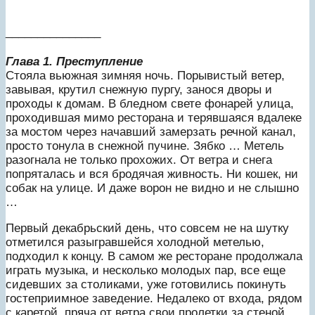
_______________
Глава 1. Преступление
Стояла вьюжная зимняя ночь. Порывистый ветер,
завывая, крутил снежную пургу, занося дворы и
проходы к домам. В бледном свете фонарей улица,
проходившая мимо ресторана и терявшаяся вдалеке
за мостом через начавший замерзать речной канал,
просто тонула в снежной пучине. Зябко … Метель
разогнала не только прохожих. От ветра и снега
попряталась и вся бродячая живность. Ни кошек, ни
собак на улице. И даже ворон не видно и не слышно
…
Первый декабрьский день, что совсем не на шутку
отметился разыгравшейся холодной метелью,
подходил к концу. В самом же ресторане продолжала
играть музыка, и несколько молодых пар, все еще
сидевших за столиками, уже готовились покинуть
гостеприимное заведение. Недалеко от входа, рядом
с каретой, пряча от ветра свои пролетки за стеной