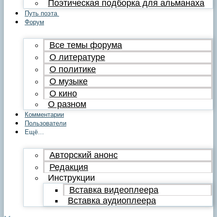
Поэтическая подборка для альманаха
Путь поэта
Форум
Все темы форума
О литературе
О политике
О музыке
О кино
О разном
Комментарии
Пользователи
Ещё…
Авторский анонс
Редакция
Инструкции
Вставка видеоплеера
Вставка аудиоплеера