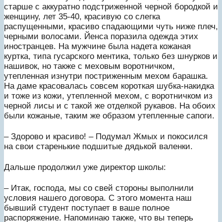
старше с аккуратно подстриженной черной бородкой и
женщину, лет 35-40, красивую со слегка
распущенными, красиво спадающими чуть ниже плеч,
черными волосами. Йенса поразила одежда этих
иностранцев. На мужчине была надета кожаная
куртка, типа гусарского ментика, только без шнурков и
нашивок, но также с меховым воротничком,
утепленная изнутри постриженным мехом барашка.
На даме красовалась совсем короткая шубка-накидка
и тоже из кожи, утепленной мехом, с воротничком из
черной лисы и с такой же отделкой рукавов. На обоих
были кожаные, таким же образом утепленные сапоги.
– Здорово и красиво! – Подумал Жмых и покосился
на свои старенькие подшитые дядькой валенки.
Дальше продолжил уже директор школы:
– Итак, господа, мы со свей стороны выполнили
условия нашего договора. С этого момента наш
бывший студент поступает в ваше полное
распоряжение. Напоминаю также, что вы теперь