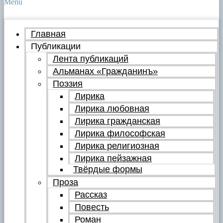
Menu
Главная
Публикации
Лента публикаций
Альманах «Гражданинъ»
Поэзия
Лирика
Лирика любовная
Лирика гражданская
Лирика философская
Лирика религиозная
Лирика пейзажная
Твёрдые формы
Проза
Рассказ
Повесть
Роман