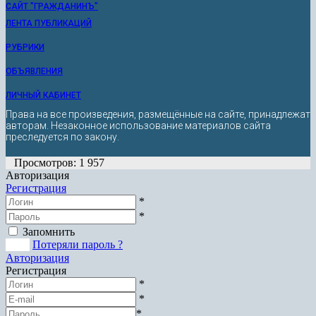
САЙТ "ГРАЖДАНИНЪ"
ЛЕНТА ПУБЛИКАЦИЙ
РУБРИКИ
ОБЪЯВЛЕНИЯ
ЛИЧНЫЙ КАБИНЕТ
Права на все произведения, размещённые на сайте, принадлежат
авторам. Незаконное использование материалов сайта
преследуется по закону.
Просмотров: 1 957
Авторизация
Регистрация
*
*
Запомнить
Вход
Потеряли пароль ?
Авторизация
Регистрация
*
*
*