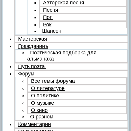
Авторская песня
Песня
Поп
Рок
Шансон
Мастерская
Гражданинъ
Поэтическая подборка для
альманаха
Путь поэта
Форум
Все темы форума
О литературе
О политике
О музыке
О кино
О разном
Комментарии