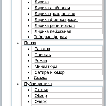
Лирика
Лирика любовная
Лирика гражданская
Лирика философская
Лирика религиозная
Лирика пейзажная
Твёрдые формы
Проза
Рассказ
Повесть
Роман
Миниатюра
Сатира и юмор
Сказка
Публицистика
Статья
Обзор
Очерк