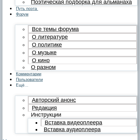
Поэтическая подборка для альманаха
Путь поэта
Форум
Все темы форума
О литературе
О политике
О музыке
О кино
О разном
Комментарии
Пользователи
Ещё…
Авторский анонс
Редакция
Инструкции
Вставка видеоплеера
Вставка аудиоплеера