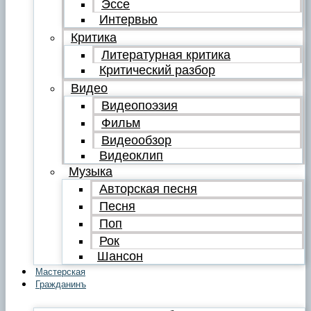
Эссе
Интервью
Критика
Литературная критика
Критический разбор
Видео
Видеопоэзия
Фильм
Видеообзор
Видеоклип
Музыка
Авторская песня
Песня
Поп
Рок
Шансон
Мастерская
Гражданинъ