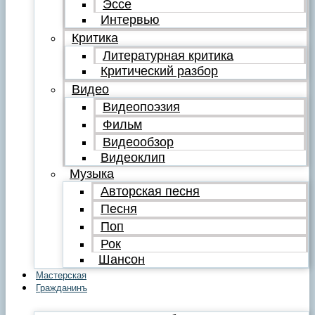
Эссе
Интервью
Критика
Литературная критика
Критический разбор
Видео
Видеопоэзия
Фильм
Видеообзор
Видеоклип
Музыка
Авторская песня
Песня
Поп
Рок
Шансон
Мастерская
Гражданинъ