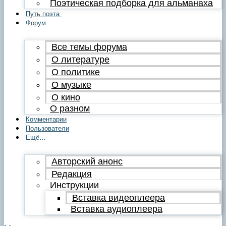
Поэтическая подборка для альманаха
Путь поэта
Форум
Все темы форума
О литературе
О политике
О музыке
О кино
О разном
Комментарии
Пользователи
Ещё…
Авторский анонс
Редакция
Инструкции
Вставка видеоплеера
Вставка аудиоплеера