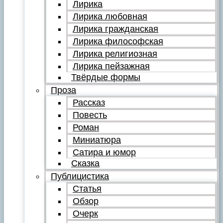
Лирика
Лирика любовная
Лирика гражданская
Лирика философская
Лирика религиозная
Лирика пейзажная
Твёрдые формы
Проза
Рассказ
Повесть
Роман
Миниатюра
Сатира и юмор
Сказка
Публицистика
Статья
Обзор
Очерк