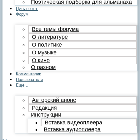
Поэтическая подборка для альманаха
Путь поэта
Форум
Все темы форума
О литературе
О политике
О музыке
О кино
О разном
Комментарии
Пользователи
Ещё…
Авторский анонс
Редакция
Инструкции
Вставка видеоплеера
Вставка аудиоплеера