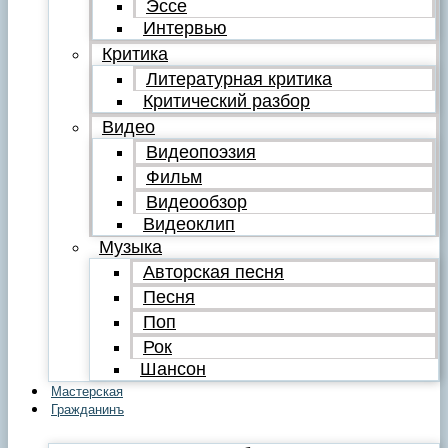
Эссе
Интервью
Критика
Литературная критика
Критический разбор
Видео
Видеопоэзия
Фильм
Видеообзор
Видеоклип
Музыка
Авторская песня
Песня
Поп
Рок
Шансон
Мастерская
Гражданинъ