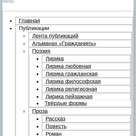
Menu
Главная
Публикации
Лента публикаций
Альманах «Гражданинъ»
Поэзия
Лирика
Лирика любовная
Лирика гражданская
Лирика философская
Лирика религиозная
Лирика пейзажная
Твёрдые формы
Проза
Рассказ
Повесть
Роман