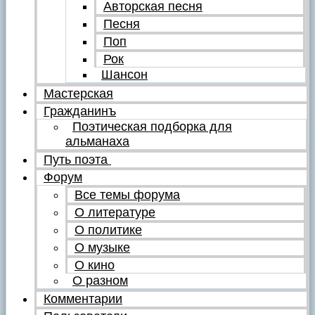
Авторская песня
Песня
Поп
Рок
Шансон
Мастерская
Гражданинъ
Поэтическая подборка для
альманаха
Путь поэта
Форум
Все темы форума
О литературе
О политике
О музыке
О кино
О разном
Комментарии