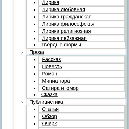
Лирика
Лирика любовная
Лирика гражданская
Лирика философская
Лирика религиозная
Лирика пейзажная
Твёрдые формы
Проза
Рассказ
Повесть
Роман
Миниатюра
Сатира и юмор
Сказка
Публицистика
Статья
Обзор
Очерк