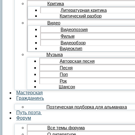
Редакция
Критика
Инструкции
Литературная критика
Вставка видеоплеера
Критический разбор
Вставка аудиоплеера
Видео
Menu
Видеопоэзия
Фильм
Главная
Публикации
Видеообзор
Лента публикаций
Видеоклип
Альманах «Гражданинъ»
Музыка
Поэзия
Авторская песня
Лирика
Песня
Лирика любовная
Поп
Лирика гражданская
Лирика философская
Рок
Лирика религиозная
Шансон
Лирика пейзажная
Мастерская
Твёрдые формы
Гражданинъ
Проза
Поэтическая подборка для альманаха
Рассказ
Путь поэта
Повесть
Форум
Роман
Миниатюра
Все темы форума
Сатира и юмор
О литературе
Сказка