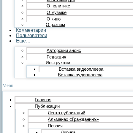
Публицистика
О политике
Статья
О музыке
Обзор
О кино
Очерк
О разном
Эссе
Комментарии
Интервью
Пользователи
Критика
Ещё…
Литературная критика
Критический разбор
Авторский анонс
Видео
Редакция
Видеопоэзия
Инструкции
Фильм
Вставка видеоплеера
Видеообзор
Видеоклип
Вставка аудиоплеера
Музыка
Авторская песня
Menu
Песня
Поп
Главная
Рок
Публикации
Шансон
Мастерская
Лента публикаций
Гражданинъ
Альманах «Гражданинъ»
Поэтическая подборка для альманаха
Поэзия
Путь поэта
Лирика