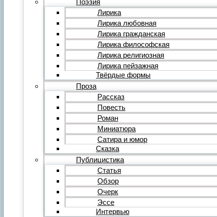
Поэзия
Фильм
Лирика
Видеообзор
Лирика любовная
Видеоклип
Лирика гражданская
Музыка
Авторская песня
Лирика философская
Песня
Лирика религиозная
Поп
Лирика пейзажная
Рок
Твёрдые формы
Шансон
Проза
Мастерская
Гражданинъ
Рассказ
Поэтическая подборка для альманаха
Повесть
Путь поэта
Роман
Форум
Миниатюра
Все темы форума
О литературе
Сатира и юмор
О политике
Сказка
О музыке
Публицистика
О кино
Статья
О разном
Обзор
Комментарии
Пользователи
Очерк
Ещё…
Эссе
Авторский анонс
Интервью