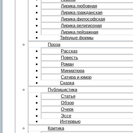
Форум
Все темы форума
Лирика любовная
О литературе
Лирика гражданская
О политике
Лирика философская
О музыке
Лирика религиозная
О кино
Лирика пейзажная
О разном
Твёрдые формы
Комментарии
Пользователи
Проза
Ещё…
Рассказ
Авторский анонс
Повесть
Редакция
Роман
Инструкции
Вставка видеоплеера
Миниатюра
Вставка аудиоплеера
Сатира и юмор
Сказка
Войдите на сайт или зарегистрируйтесь
Публицистика
Статья
Обзор
Очерк
Эссе
Интервью
Критика