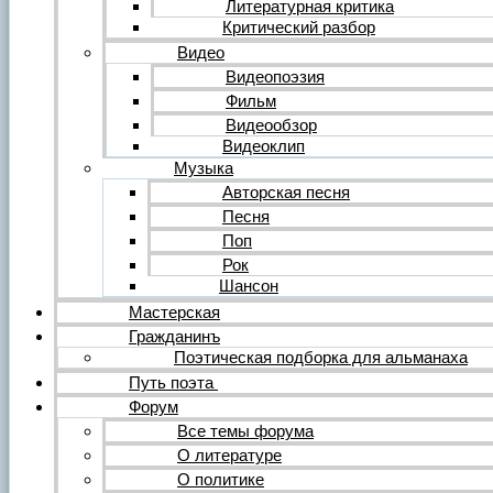
Литературная критика
Критический разбор
Видео
Видеопоэзия
Фильм
Видеообзор
Видеоклип
Музыка
Авторская песня
Песня
Поп
Рок
Шансон
Мастерская
Гражданинъ
Поэтическая подборка для альманаха
Путь поэта
Форум
Все темы форума
О литературе
О политике