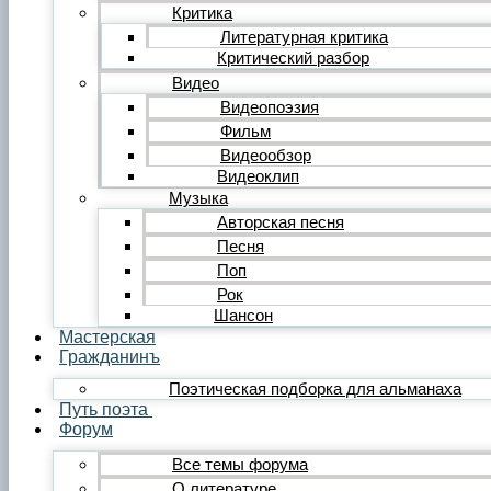
Редакция
Критика
Инструкции
Литературная критика
Вставка видеоплеера
Критический разбор
Вставка аудиоплеера
Видео
Menu
Видеопоэзия
Фильм
Главная
Публикации
Видеообзор
Лента публикаций
Видеоклип
Альманах «Гражданинъ»
Музыка
Поэзия
Авторская песня
Лирика
Песня
Лирика любовная
Поп
Лирика гражданская
Лирика философская
Рок
Лирика религиозная
Шансон
Лирика пейзажная
Мастерская
Твёрдые формы
Гражданинъ
Проза
Поэтическая подборка для альманаха
Рассказ
Путь поэта
Повесть
Форум
Роман
Миниатюра
Все темы форума
Сатира и юмор
О литературе
Сказка