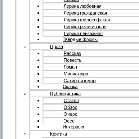
Форум
Все темы форума
Лирика любовная
О литературе
Лирика гражданская
О политике
Лирика философская
О музыке
Лирика религиозная
О кино
Лирика пейзажная
О разном
Твёрдые формы
Комментарии
Пользователи
Проза
Ещё…
Рассказ
Авторский анонс
Повесть
Редакция
Роман
Инструкции
Вставка видеоплеера
Миниатюра
Вставка аудиоплеера
Сатира и юмор
Сказка
Войдите на сайт или зарегистрируйтесь
Публицистика
Статья
Обзор
Очерк
Эссе
Интервью
Критика