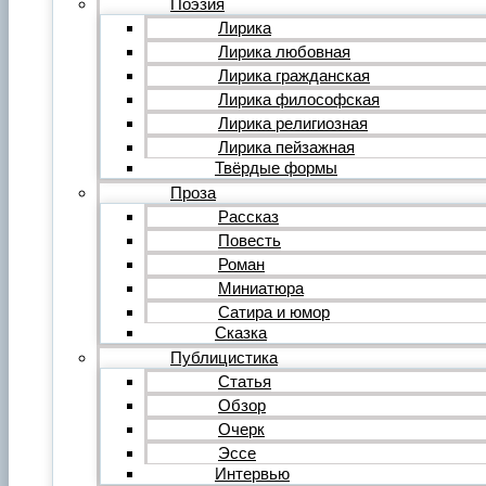
Поэзия
Фильм
Лирика
Видеообзор
Лирика любовная
Видеоклип
Лирика гражданская
Музыка
Авторская песня
Лирика философская
Песня
Лирика религиозная
Поп
Лирика пейзажная
Рок
Твёрдые формы
Шансон
Проза
Мастерская
Гражданинъ
Рассказ
Поэтическая подборка для альманаха
Повесть
Путь поэта
Роман
Форум
Миниатюра
Все темы форума
О литературе
Сатира и юмор
О политике
Сказка
О музыке
Публицистика
О кино
Статья
О разном
Обзор
Комментарии
Пользователи
Очерк
Ещё…
Эссе
Авторский анонс
Интервью