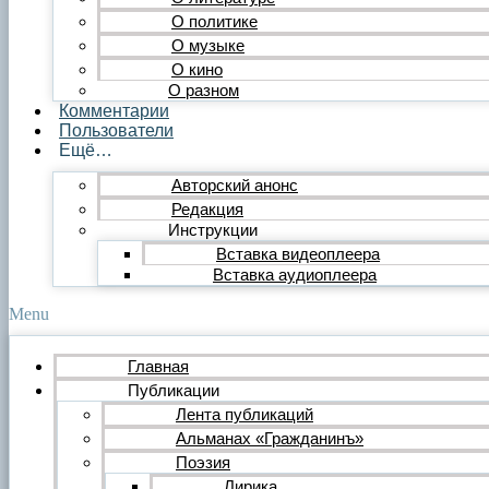
Публицистика
О политике
Статья
О музыке
Обзор
О кино
Очерк
О разном
Эссе
Комментарии
Интервью
Пользователи
Критика
Ещё…
Литературная критика
Критический разбор
Авторский анонс
Видео
Редакция
Видеопоэзия
Инструкции
Фильм
Вставка видеоплеера
Видеообзор
Видеоклип
Вставка аудиоплеера
Музыка
Авторская песня
Menu
Песня
Поп
Главная
Рок
Публикации
Шансон
Мастерская
Лента публикаций
Гражданинъ
Альманах «Гражданинъ»
Поэтическая подборка для альманаха
Поэзия
Путь поэта
Лирика