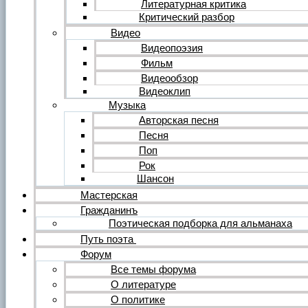
Литературная критика
Критический разбор
Видео
Видеопоэзия
Фильм
Видеообзор
Видеоклип
Музыка
Авторская песня
Песня
Поп
Рок
Шансон
Мастерская
Гражданинъ
Поэтическая подборка для альманаха
Путь поэта
Форум
Все темы форума
О литературе
О политике