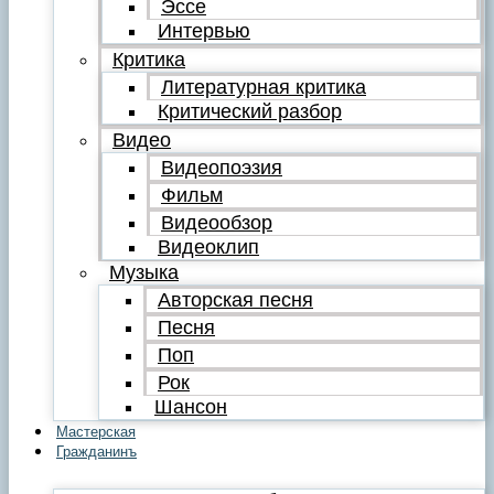
Эссе
Интервью
Критика
Литературная критика
Критический разбор
Видео
Видеопоэзия
Фильм
Видеообзор
Видеоклип
Музыка
Авторская песня
Песня
Поп
Рок
Шансон
Мастерская
Гражданинъ