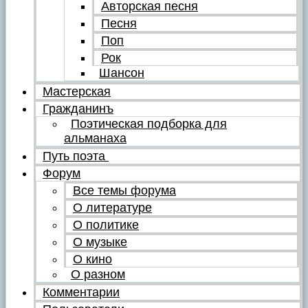
Авторская песня
Песня
Поп
Рок
Шансон
Мастерская
Гражданинъ
Поэтическая подборка для
альманаха
Путь поэта
Форум
Все темы форума
О литературе
О политике
О музыке
О кино
О разном
Комментарии