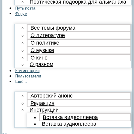
Поэтическая подборка для альманаха
Путь поэта
Форум
Все темы форума
О литературе
О политике
О музыке
О кино
О разном
Комментарии
Пользователи
Ещё…
Авторский анонс
Редакция
Инструкции
Вставка видеоплеера
Вставка аудиоплеера