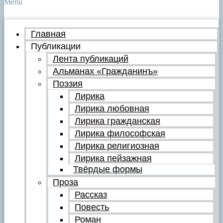
Menu
Главная
Публикации
Лента публикаций
Альманах «Гражданинъ»
Поэзия
Лирика
Лирика любовная
Лирика гражданская
Лирика философская
Лирика религиозная
Лирика пейзажная
Твёрдые формы
Проза
Рассказ
Повесть
Роман