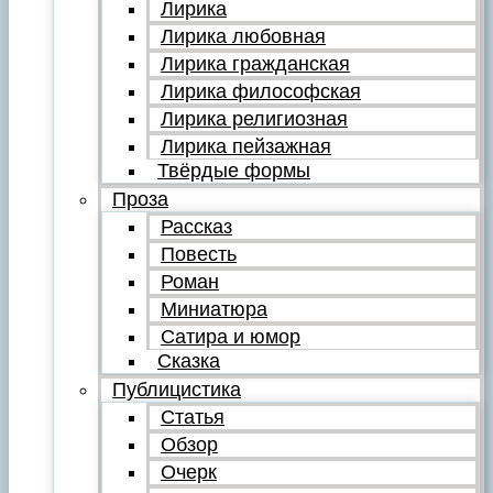
Лирика
Лирика любовная
Лирика гражданская
Лирика философская
Лирика религиозная
Лирика пейзажная
Твёрдые формы
Проза
Рассказ
Повесть
Роман
Миниатюра
Сатира и юмор
Сказка
Публицистика
Статья
Обзор
Очерк