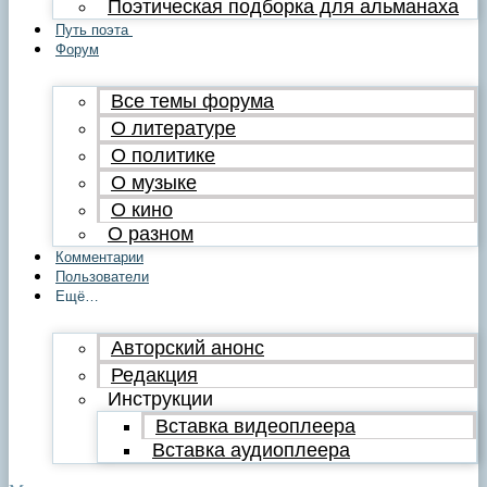
Поэтическая подборка для альманаха
Путь поэта
Форум
Все темы форума
О литературе
О политике
О музыке
О кино
О разном
Комментарии
Пользователи
Ещё…
Авторский анонс
Редакция
Инструкции
Вставка видеоплеера
Вставка аудиоплеера