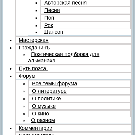
Авторская песня
Песня
Поп
Рок
Шансон
Мастерская
Гражданинъ
Поэтическая подборка для
альманаха
Путь поэта
Форум
Все темы форума
О литературе
О политике
О музыке
О кино
О разном
Комментарии