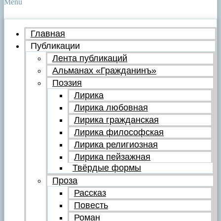
Menu
Главная
Публикации
Лента публикаций
Альманах «Гражданинъ»
Поэзия
Лирика
Лирика любовная
Лирика гражданская
Лирика философская
Лирика религиозная
Лирика пейзажная
Твёрдые формы
Проза
Рассказ
Повесть
Роман