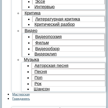
Эссе
Интервью
Критика
Литературная критика
Критический разбор
Видео
Видеопоэзия
Фильм
Видеообзор
Видеоклип
Музыка
Авторская песня
Песня
Поп
Рок
Шансон
Мастерская
Гражданинъ