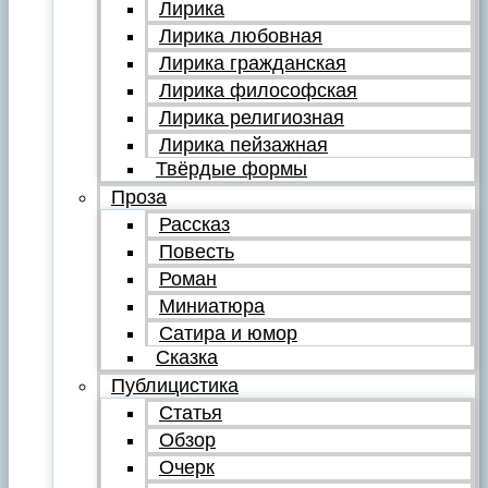
Лирика
Лирика любовная
Лирика гражданская
Лирика философская
Лирика религиозная
Лирика пейзажная
Твёрдые формы
Проза
Рассказ
Повесть
Роман
Миниатюра
Сатира и юмор
Сказка
Публицистика
Статья
Обзор
Очерк