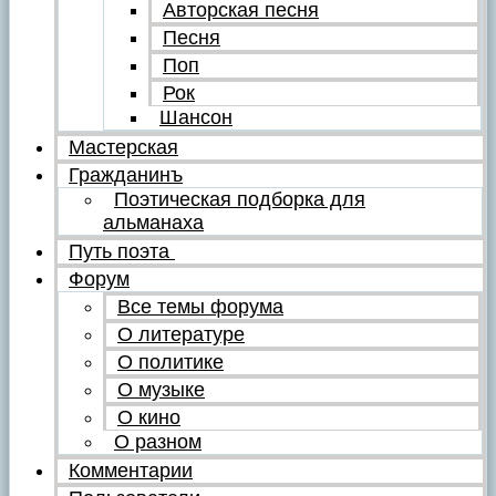
Авторская песня
Песня
Поп
Рок
Шансон
Мастерская
Гражданинъ
Поэтическая подборка для
альманаха
Путь поэта
Форум
Все темы форума
О литературе
О политике
О музыке
О кино
О разном
Комментарии