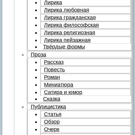
Лирика
Лирика любовная
Лирика гражданская
Лирика философская
Лирика религиозная
Лирика пейзажная
Твёрдые формы
Проза
Рассказ
Повесть
Роман
Миниатюра
Сатира и юмор
Сказка
Публицистика
Статья
Обзор
Очерк