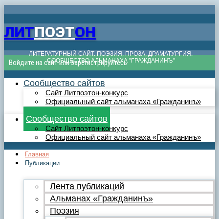
ЛИТ
ПОЭТ
ОН
ЛИТЕРАТУРНЫЙ САЙТ. ПОЭЗИЯ, ПРОЗА, ДРАМАТУРГИЯ.
СООБЩЕСТВО АЛЬМАНАХА "ГРАЖДАНИНЪ"
Войдите на сайт или зарегистрируйтесь
Сообщество сайтов
Сайт Литпоэтон-конкурс
Официальный сайт альманаха «Гражданинъ»
Сообщество сайтов
Сайт Литпоэтон-конкурс
Официальный сайт альманаха «Гражданинъ»
Главная
Публикации
Лента публикаций
Альманах «Гражданинъ»
Поэзия