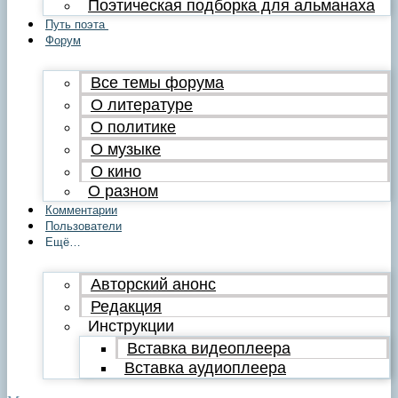
Поэтическая подборка для альманаха
Путь поэта
Форум
Все темы форума
О литературе
О политике
О музыке
О кино
О разном
Комментарии
Пользователи
Ещё…
Авторский анонс
Редакция
Инструкции
Вставка видеоплеера
Вставка аудиоплеера