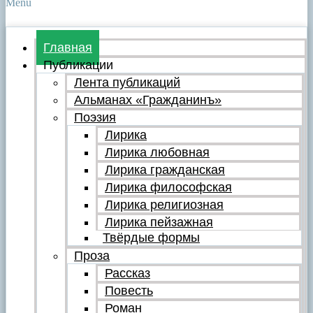
Menu
Главная
Публикации
Лента публикаций
Альманах «Гражданинъ»
Поэзия
Лирика
Лирика любовная
Лирика гражданская
Лирика философская
Лирика религиозная
Лирика пейзажная
Твёрдые формы
Проза
Рассказ
Повесть
Роман