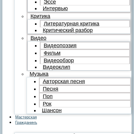
Эссе
Интервью
Критика
Литературная критика
Критический разбор
Видео
Видеопоэзия
Фильм
Видеообзор
Видеоклип
Музыка
Авторская песня
Песня
Поп
Рок
Шансон
Мастерская
Гражданинъ