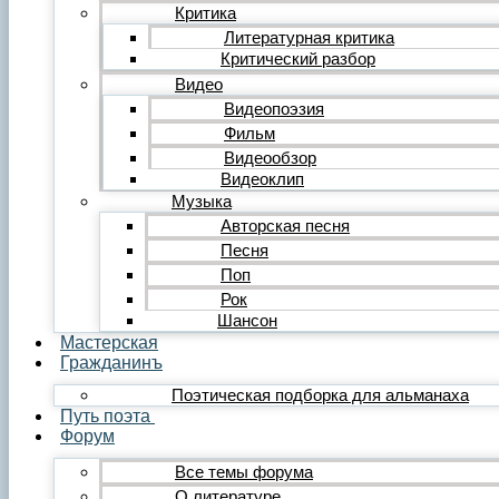
Редакция
Критика
Инструкции
Литературная критика
Вставка видеоплеера
Критический разбор
Вставка аудиоплеера
Видео
Menu
Видеопоэзия
Фильм
Главная
Публикации
Видеообзор
Лента публикаций
Видеоклип
Альманах «Гражданинъ»
Музыка
Поэзия
Авторская песня
Лирика
Песня
Лирика любовная
Поп
Лирика гражданская
Лирика философская
Рок
Лирика религиозная
Шансон
Лирика пейзажная
Мастерская
Твёрдые формы
Гражданинъ
Проза
Поэтическая подборка для альманаха
Рассказ
Путь поэта
Повесть
Форум
Роман
Миниатюра
Все темы форума
Сатира и юмор
О литературе
Сказка