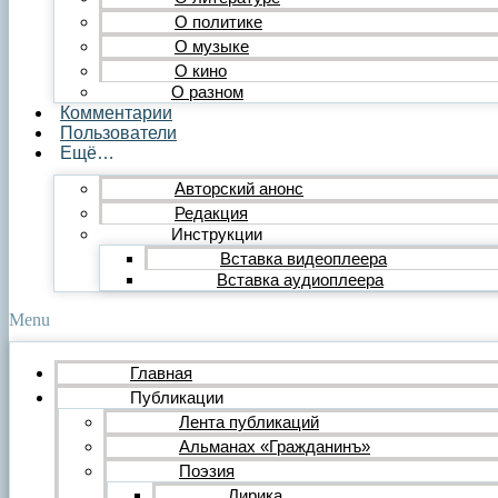
Публицистика
О политике
Статья
О музыке
Обзор
О кино
Очерк
О разном
Эссе
Комментарии
Интервью
Пользователи
Критика
Ещё…
Литературная критика
Критический разбор
Авторский анонс
Видео
Редакция
Видеопоэзия
Инструкции
Фильм
Вставка видеоплеера
Видеообзор
Видеоклип
Вставка аудиоплеера
Музыка
Авторская песня
Menu
Песня
Поп
Главная
Рок
Публикации
Шансон
Мастерская
Лента публикаций
Гражданинъ
Альманах «Гражданинъ»
Поэтическая подборка для альманаха
Поэзия
Путь поэта
Лирика