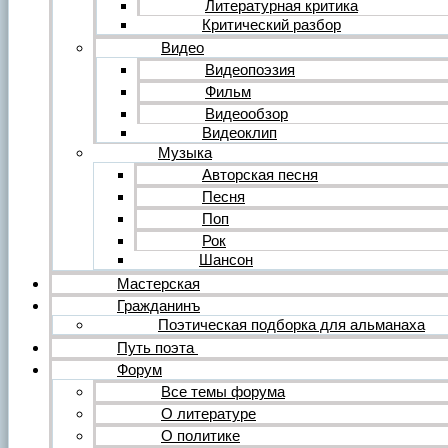
Литературная критика
Критический разбор
Видео
Видеопоэзия
Фильм
Видеообзор
Видеоклип
Музыка
Авторская песня
Песня
Поп
Рок
Шансон
Мастерская
Гражданинъ
Поэтическая подборка для альманаха
Путь поэта
Форум
Все темы форума
О литературе
О политике