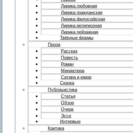
Форум
Все темы форума
Лирика любовная
О литературе
Лирика гражданская
О политике
Лирика философская
О музыке
Лирика религиозная
О кино
Лирика пейзажная
О разном
Твёрдые формы
Комментарии
Пользователи
Проза
Ещё…
Рассказ
Авторский анонс
Повесть
Редакция
Роман
Инструкции
Вставка видеоплеера
Миниатюра
Вставка аудиоплеера
Сатира и юмор
Сказка
Войдите на сайт или зарегистрируйтесь
Публицистика
Статья
Обзор
Очерк
Эссе
Интервью
Критика