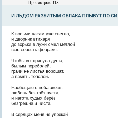
Просмотров: 113
И ЛЬДОМ РАЗБИТЫМ ОБЛАКА ПЛЫВУТ ПО СИ
К восьми часам уже светло,
и дворник втихаря
до зорьки в лужи смёл метлой
всю серость февраля.
Чтобы воспрянула душа,
былым переболей,
грачи не листья ворошат,
а память тополей.
Наобещаю с неба звёзд,
любовь без грёз пуста,
и нагота худых берёз
безгрешна и чиста.
В сердцах меня не упрекай