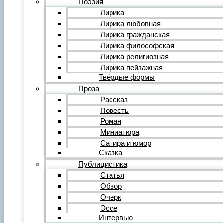
Поэзия
Фильм
Лирика
Видеообзор
Лирика любовная
Видеоклип
Лирика гражданская
Музыка
Авторская песня
Лирика философская
Песня
Лирика религиозная
Поп
Лирика пейзажная
Рок
Твёрдые формы
Шансон
Проза
Мастерская
Гражданинъ
Рассказ
Поэтическая подборка для альманаха
Повесть
Путь поэта
Роман
Форум
Миниатюра
Все темы форума
О литературе
Сатира и юмор
О политике
Сказка
О музыке
Публицистика
О кино
Статья
О разном
Обзор
Комментарии
Пользователи
Очерк
Ещё…
Эссе
Авторский анонс
Интервью