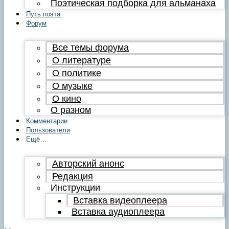
Поэтическая подборка для альманаха
Путь поэта
Форум
Все темы форума
О литературе
О политике
О музыке
О кино
О разном
Комментарии
Пользователи
Ещё…
Авторский анонс
Редакция
Инструкции
Вставка видеоплеера
Вставка аудиоплеера