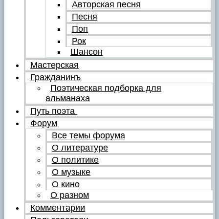
Авторская песня
Песня
Поп
Рок
Шансон
Мастерская
Гражданинъ
Поэтическая подборка для
альманаха
Путь поэта
Форум
Все темы форума
О литературе
О политике
О музыке
О кино
О разном
Комментарии