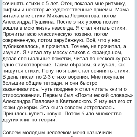
сочинять стихи с 5 лет. Отец показал мне ритмику,
рифмы и некоторые художественные приёмы. Мама
читала мне стихи Михаила Лермонтова, потом
Александра Пушкина. После этих уроков поэзия
вошла в мою жизнь навсегда. Я стал читать стихи.
Прочитал всю классическую поэзию, потом
современную, потом зарубежную. Всё, что у нас
публиковалось, я прочитал. Точнее, не прочитал, а
изучил. Я читал эту массу стихов с карандашом,
делая специальные пометки, читал по нескольку раз
одно стихотворение. Таким образом, я изучал, как
пишутся стихи. Попутно я сам стал сочинять стихи.
В день писал по 2-3 стихотворения. Мне покупали
большие общие тетради, и они быстро
заканчивались. Чуть позднее я стал читать книги о
стихосложении. Первым был «Поэтический словарь»
Александра Павловича Квятковского. Я изучил его от
корки до корки. Эта книга совсем истрепалась.
Пришлось купить новую. Потом было множество
других книг по теории.
Совсем молодым человеком меня назначили