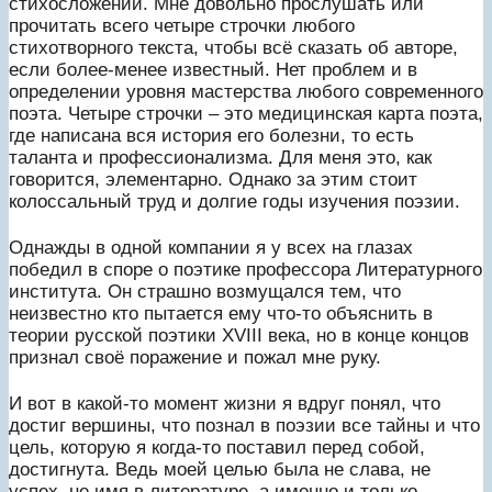
стихосложении. Мне довольно прослушать или
прочитать всего четыре строчки любого
стихотворного текста, чтобы всё сказать об авторе,
если более-менее известный. Нет проблем и в
определении уровня мастерства любого современного
поэта. Четыре строчки – это медицинская карта поэта,
где написана вся история его болезни, то есть
таланта и профессионализма. Для меня это, как
говорится, элементарно. Однако за этим стоит
колоссальный труд и долгие годы изучения поэзии.
Однажды в одной компании я у всех на глазах
победил в споре о поэтике профессора Литературного
института. Он страшно возмущался тем, что
неизвестно кто пытается ему что-то объяснить в
теории русской поэтики XVIII века, но в конце концов
признал своё поражение и пожал мне руку.
И вот в какой-то момент жизни я вдруг понял, что
достиг вершины, что познал в поэзии все тайны и что
цель, которую я когда-то поставил перед собой,
достигнута. Ведь моей целью была не слава, не
успех, не имя в литературе, а именно и только