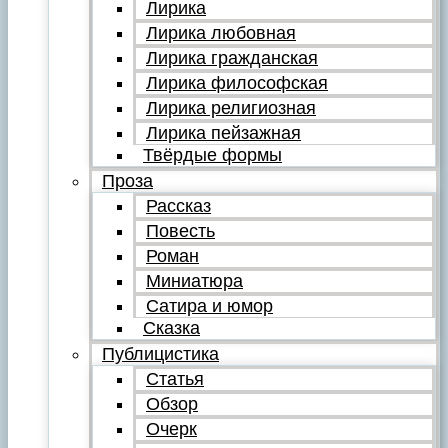
Лирика
Лирика любовная
Лирика гражданская
Лирика философская
Лирика религиозная
Лирика пейзажная
Твёрдые формы
Проза
Рассказ
Повесть
Роман
Миниатюра
Сатира и юмор
Сказка
Публицистика
Статья
Обзор
Очерк