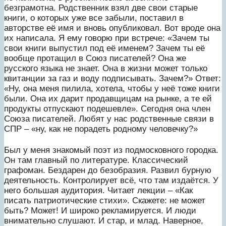
безграмотна. Родственник взял две свои старые
книги, о которых уже все забыли, поставил в
авторстве её имя и вновь опубликовал. Вот вроде она
их написала. Я ему говорю при встрече: «Зачем ты
свои книги выпустил под её именем? Зачем ты её
вообще протащил в Союз писателей? Она же
русского языка не знает. Она в жизни может только
квитанции за газ и воду подписывать. Зачем?» Ответ:
«Ну, она меня пилила, хотела, чтобы у неё тоже книги
были. Она их дарит продавщицам на рынке, а те ей
продукты отпускают подешевле». Сегодня она член
Союза писателей. Любят у нас родственные связи в
СПР – «ну, как не порадеть родному человечку?»
Был у меня знакомый поэт из подмосковного городка.
Он там главный по литературе. Классический
графоман. Бездарен до безобразия. Развил бурную
деятельность. Контролирует всё, что там издаётся. У
него большая аудитория. Читает лекции – «Как
писать патриотические стихи». Скажете: не может
быть? Может! И широко рекламируется. И люди
внимательно слушают. И стар, и млад. Наверное,