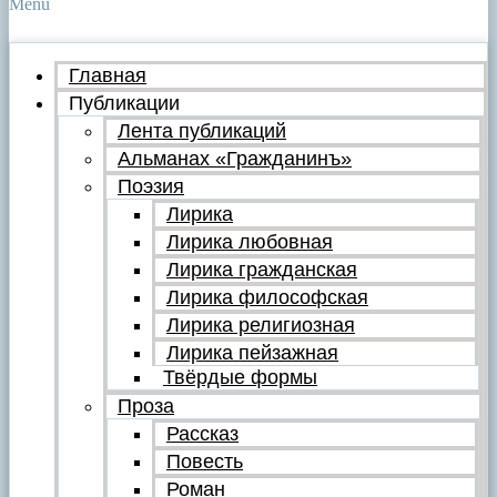
Menu
Главная
Публикации
Лента публикаций
Альманах «Гражданинъ»
Поэзия
Лирика
Лирика любовная
Лирика гражданская
Лирика философская
Лирика религиозная
Лирика пейзажная
Твёрдые формы
Проза
Рассказ
Повесть
Роман