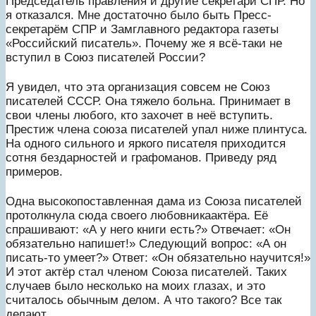
Председатель правления и другие секретари СПР. Но
я отказался. Мне достаточно было быть Пресс-
секретарём СПР и Замглавного редактора газеты
«Российский писатель». Почему же я всё-таки не
вступил в Союз писателей России?
Я увидел, что эта организация совсем не Союз
писателей СССР. Она тяжело больна. Принимает в
свои члены любого, кто захочет в неё вступить.
Престиж члена союза писателей упал ниже плинтуса.
На одного сильного и яркого писателя приходится
сотня бездарностей и графоманов. Приведу ряд
примеров.
Одна высокопоставленная дама из Союза писателей
протолкнула сюда своего любовникаактёра. Её
спрашивают: «А у него книги есть?» Отвечает: «Он
обязательно напишет!» Следующий вопрос: «А он
писать-то умеет?» Ответ: «Он обязательно научится!»
И этот актёр стал членом Союза писателей. Таких
случаев было несколько на моих глазах, и это
считалось обычным делом. А что такого? Все так
делают.