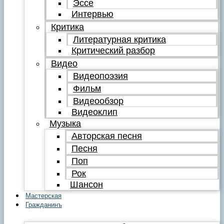
Эссе
Интервью
Критика
Литературная критика
Критический разбор
Видео
Видеопоэзия
Фильм
Видеообзор
Видеоклип
Музыка
Авторская песня
Песня
Поп
Рок
Шансон
Мастерская
Гражданинъ