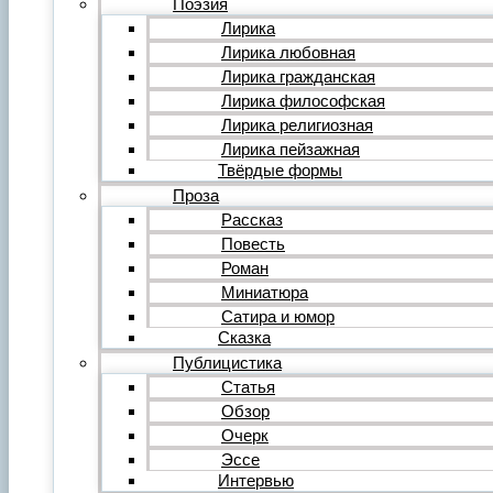
Поэзия
Фильм
Лирика
Видеообзор
Лирика любовная
Видеоклип
Лирика гражданская
Музыка
Авторская песня
Лирика философская
Песня
Лирика религиозная
Поп
Лирика пейзажная
Рок
Твёрдые формы
Шансон
Проза
Мастерская
Гражданинъ
Рассказ
Поэтическая подборка для альманаха
Повесть
Путь поэта
Роман
Форум
Миниатюра
Все темы форума
О литературе
Сатира и юмор
О политике
Сказка
О музыке
Публицистика
О кино
Статья
О разном
Обзор
Комментарии
Пользователи
Очерк
Ещё…
Эссе
Авторский анонс
Интервью