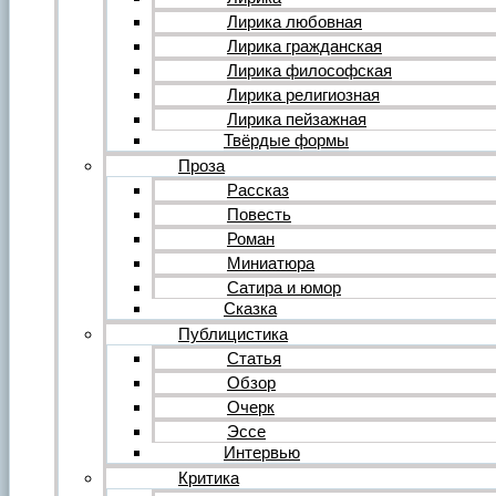
Форум
Все темы форума
Лирика любовная
О литературе
Лирика гражданская
О политике
Лирика философская
О музыке
Лирика религиозная
О кино
Лирика пейзажная
О разном
Твёрдые формы
Комментарии
Пользователи
Проза
Ещё…
Рассказ
Авторский анонс
Повесть
Редакция
Роман
Инструкции
Вставка видеоплеера
Миниатюра
Вставка аудиоплеера
Сатира и юмор
Сказка
Войдите на сайт или зарегистрируйтесь
Публицистика
Статья
Обзор
Очерк
Эссе
Интервью
Критика