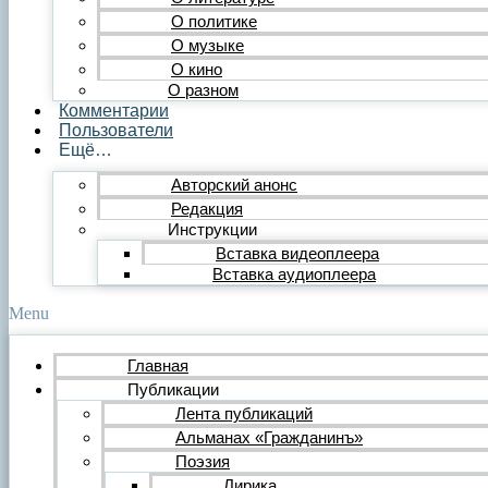
Публицистика
О политике
Статья
О музыке
Обзор
О кино
Очерк
О разном
Эссе
Комментарии
Интервью
Пользователи
Критика
Ещё…
Литературная критика
Критический разбор
Авторский анонс
Видео
Редакция
Видеопоэзия
Инструкции
Фильм
Вставка видеоплеера
Видеообзор
Видеоклип
Вставка аудиоплеера
Музыка
Авторская песня
Menu
Песня
Поп
Главная
Рок
Публикации
Шансон
Мастерская
Лента публикаций
Гражданинъ
Альманах «Гражданинъ»
Поэтическая подборка для альманаха
Поэзия
Путь поэта
Лирика