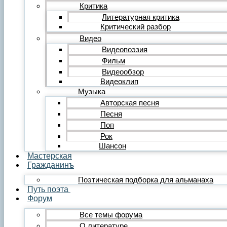
Редакция
Критика
Инструкции
Литературная критика
Вставка видеоплеера
Критический разбор
Вставка аудиоплеера
Видео
Menu
Видеопоэзия
Фильм
Главная
Публикации
Видеообзор
Лента публикаций
Видеоклип
Альманах «Гражданинъ»
Музыка
Поэзия
Авторская песня
Лирика
Песня
Лирика любовная
Поп
Лирика гражданская
Лирика философская
Рок
Лирика религиозная
Шансон
Лирика пейзажная
Мастерская
Твёрдые формы
Гражданинъ
Проза
Поэтическая подборка для альманаха
Рассказ
Путь поэта
Повесть
Форум
Роман
Миниатюра
Все темы форума
Сатира и юмор
О литературе
Сказка