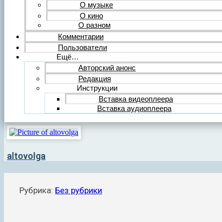
О музыке
О кино
О разном
Комментарии
Пользователи
Ещё…
Авторский анонс
Редакция
Инструкции
Вставка видеоплеера
Вставка аудиоплеера
altovolga
Рубрика:
Без рубрики