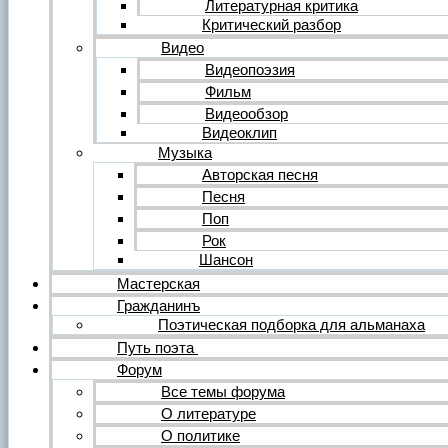
Литературная критика
Критический разбор
Видео
Видеопоэзия
Фильм
Видеообзор
Видеоклип
Музыка
Авторская песня
Песня
Поп
Рок
Шансон
Мастерская
Гражданинъ
Поэтическая подборка для альманаха
Путь поэта
Форум
Все темы форума
О литературе
О политике