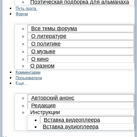
Поэтическая подборка для альманаха
Путь поэта
Форум
Все темы форума
О литературе
О политике
О музыке
О кино
О разном
Комментарии
Пользователи
Ещё…
Авторский анонс
Редакция
Инструкции
Вставка видеоплеера
Вставка аудиоплеера