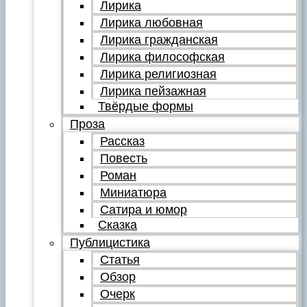
Лирика
Лирика любовная
Лирика гражданская
Лирика философская
Лирика религиозная
Лирика пейзажная
Твёрдые формы
Проза
Рассказ
Повесть
Роман
Миниатюра
Сатира и юмор
Сказка
Публицистика
Статья
Обзор
Очерк