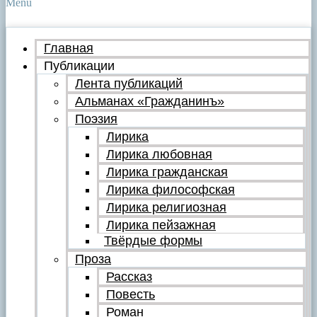
Menu
Главная
Публикации
Лента публикаций
Альманах «Гражданинъ»
Поэзия
Лирика
Лирика любовная
Лирика гражданская
Лирика философская
Лирика религиозная
Лирика пейзажная
Твёрдые формы
Проза
Рассказ
Повесть
Роман