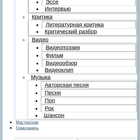
Эссе
Интервью
Критика
Литературная критика
Критический разбор
Видео
Видеопоэзия
Фильм
Видеообзор
Видеоклип
Музыка
Авторская песня
Песня
Поп
Рок
Шансон
Мастерская
Гражданинъ