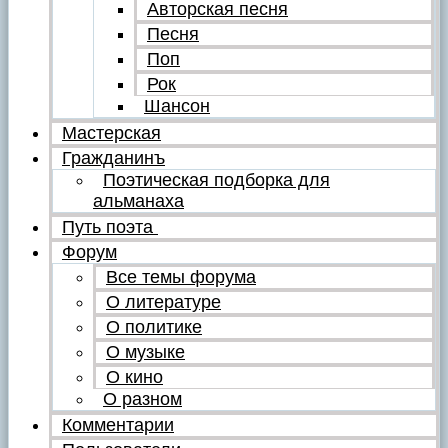
Авторская песня
Песня
Поп
Рок
Шансон
Мастерская
Гражданинъ
Поэтическая подборка для
альманаха
Путь поэта
Форум
Все темы форума
О литературе
О политике
О музыке
О кино
О разном
Комментарии