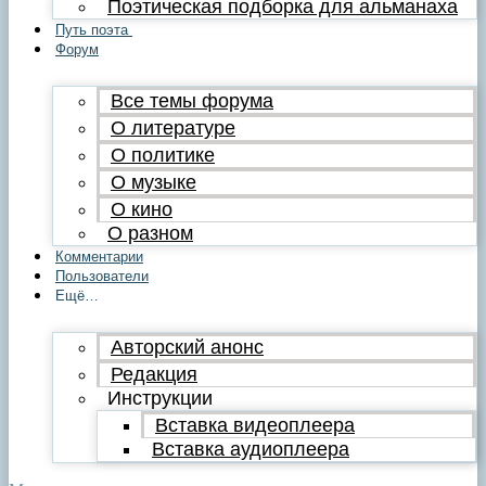
Поэтическая подборка для альманаха
Путь поэта
Форум
Все темы форума
О литературе
О политике
О музыке
О кино
О разном
Комментарии
Пользователи
Ещё…
Авторский анонс
Редакция
Инструкции
Вставка видеоплеера
Вставка аудиоплеера