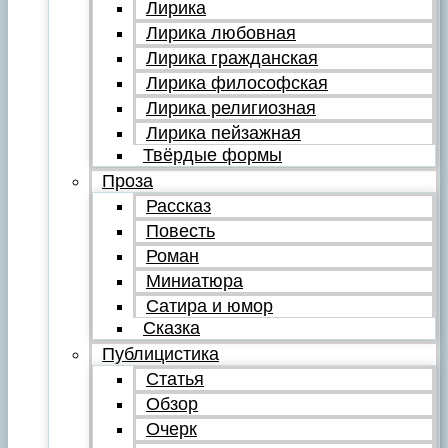
Лирика
Лирика любовная
Лирика гражданская
Лирика философская
Лирика религиозная
Лирика пейзажная
Твёрдые формы
Проза
Рассказ
Повесть
Роман
Миниатюра
Сатира и юмор
Сказка
Публицистика
Статья
Обзор
Очерк