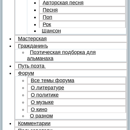
Авторская песня
Песня
Поп
Рок
Шансон
Мастерская
Гражданинъ
Поэтическая подборка для
альманаха
Путь поэта
Форум
Все темы форума
О литературе
О политике
О музыке
О кино
О разном
Комментарии