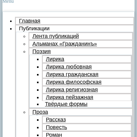
Menu
Главная
Публикации
Лента публикаций
Альманах «Гражданинъ»
Поэзия
Лирика
Лирика любовная
Лирика гражданская
Лирика философская
Лирика религиозная
Лирика пейзажная
Твёрдые формы
Проза
Рассказ
Повесть
Роман