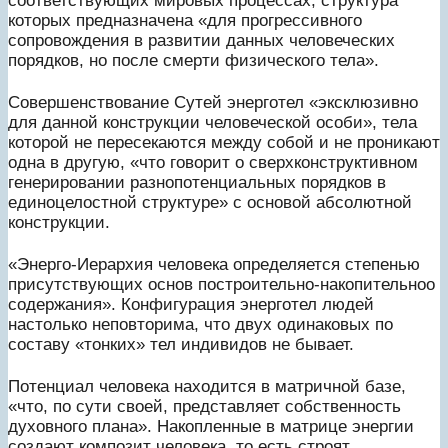
соответствующих мировых процессах, структура
которых предназначена «для прогрессивного
сопровождения в развитии данных человеческих
порядков, но после смерти физического тела».
Совершенствование Сутей энерготел «эксклюзивно
для данной конструкции человеческой особи», тела
которой не пересекаются между собой и не проникают
одна в другую, «что говорит о сверхконструктивном
генерировании разнопотенциальных порядков в
единоцелостной структуре» с основой абсолютной
конструкции.
«Энерго-Иерархия человека определяется степенью
присутствующих основ построительно-накопительноо
содержания». Конфигурация энерготел людей
настолько неповторима, что двух одинаковых по
составу «тонких» тел индивидов не бывает.
Потенциал человека находится в матричной базе,
«что, по сути своей, представляет собственность
духовного плана». Накопленные в матрице энергии
создают композит человека, то есть строят