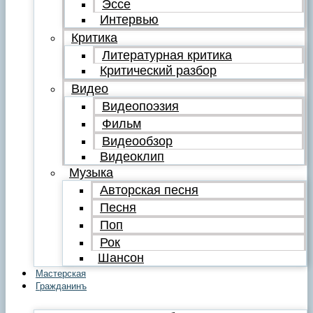
Эссе
Интервью
Критика
Литературная критика
Критический разбор
Видео
Видеопоэзия
Фильм
Видеообзор
Видеоклип
Музыка
Авторская песня
Песня
Поп
Рок
Шансон
Мастерская
Гражданинъ