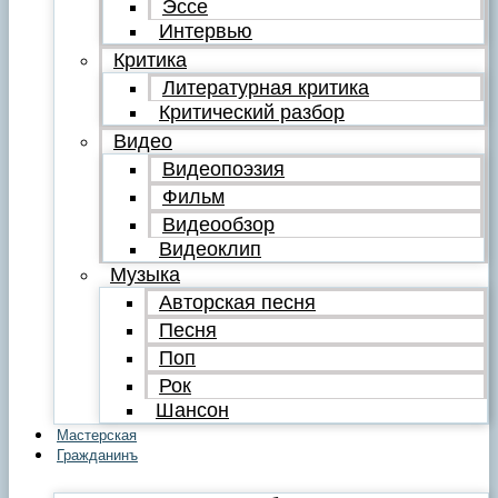
Эссе
Интервью
Критика
Литературная критика
Критический разбор
Видео
Видеопоэзия
Фильм
Видеообзор
Видеоклип
Музыка
Авторская песня
Песня
Поп
Рок
Шансон
Мастерская
Гражданинъ