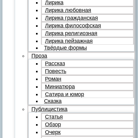
Лирика
Лирика любовная
Лирика гражданская
Лирика философская
Лирика религиозная
Лирика пейзажная
Твёрдые формы
Проза
Рассказ
Повесть
Роман
Миниатюра
Сатира и юмор
Сказка
Публицистика
Статья
Обзор
Очерк