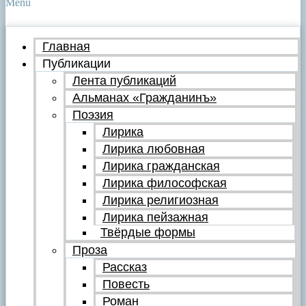
Menu
Главная
Публикации
Лента публикаций
Альманах «Гражданинъ»
Поэзия
Лирика
Лирика любовная
Лирика гражданская
Лирика философская
Лирика религиозная
Лирика пейзажная
Твёрдые формы
Проза
Рассказ
Повесть
Роман