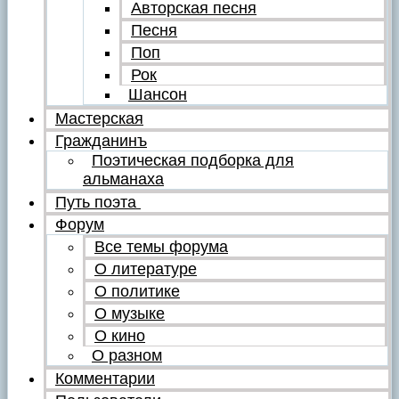
Авторская песня
Песня
Поп
Рок
Шансон
Мастерская
Гражданинъ
Поэтическая подборка для
альманаха
Путь поэта
Форум
Все темы форума
О литературе
О политике
О музыке
О кино
О разном
Комментарии