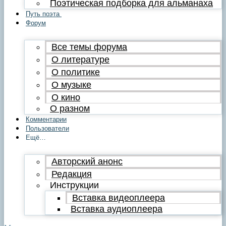
Поэтическая подборка для альманаха
Путь поэта
Форум
Все темы форума
О литературе
О политике
О музыке
О кино
О разном
Комментарии
Пользователи
Ещё…
Авторский анонс
Редакция
Инструкции
Вставка видеоплеера
Вставка аудиоплеера