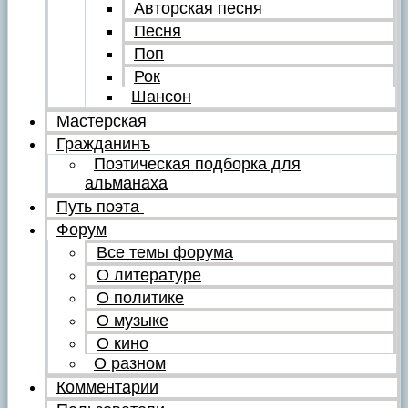
Авторская песня
Песня
Поп
Рок
Шансон
Мастерская
Гражданинъ
Поэтическая подборка для
альманаха
Путь поэта
Форум
Все темы форума
О литературе
О политике
О музыке
О кино
О разном
Комментарии