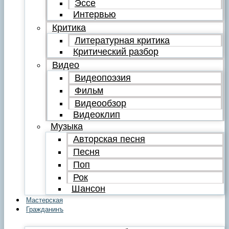
Эссе
Интервью
Критика
Литературная критика
Критический разбор
Видео
Видеопоэзия
Фильм
Видеообзор
Видеоклип
Музыка
Авторская песня
Песня
Поп
Рок
Шансон
Мастерская
Гражданинъ