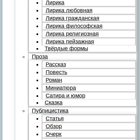
Лирика
Лирика любовная
Лирика гражданская
Лирика философская
Лирика религиозная
Лирика пейзажная
Твёрдые формы
Проза
Рассказ
Повесть
Роман
Миниатюра
Сатира и юмор
Сказка
Публицистика
Статья
Обзор
Очерк