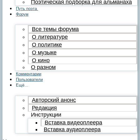
Поэтическая подборка для альманаха
Путь поэта
Форум
Все темы форума
О литературе
О политике
О музыке
О кино
О разном
Комментарии
Пользователи
Ещё…
Авторский анонс
Редакция
Инструкции
Вставка видеоплеера
Вставка аудиоплеера