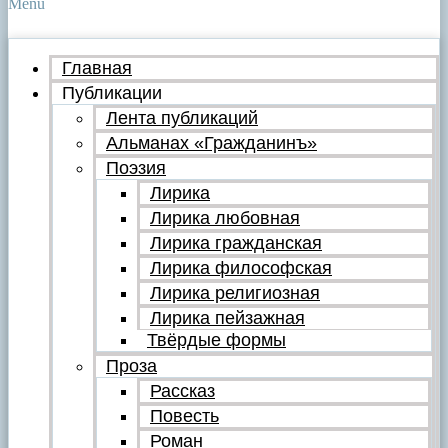
Menu
Главная
Публикации
Лента публикаций
Альманах «Гражданинъ»
Поэзия
Лирика
Лирика любовная
Лирика гражданская
Лирика философская
Лирика религиозная
Лирика пейзажная
Твёрдые формы
Проза
Рассказ
Повесть
Роман