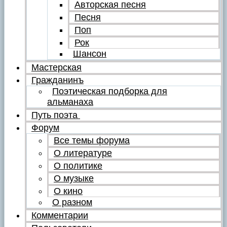
Авторская песня
Песня
Поп
Рок
Шансон
Мастерская
Гражданинъ
Поэтическая подборка для
альманаха
Путь поэта
Форум
Все темы форума
О литературе
О политике
О музыке
О кино
О разном
Комментарии