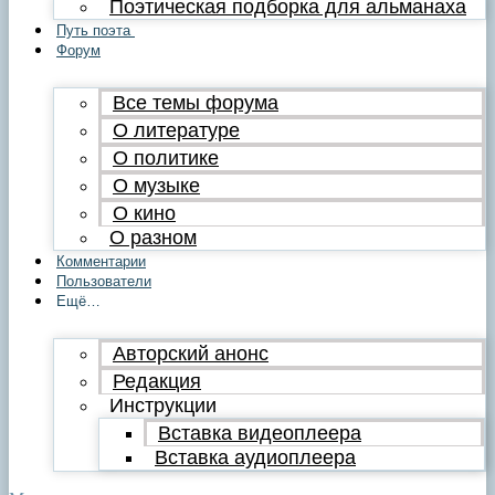
Поэтическая подборка для альманаха
Путь поэта
Форум
Все темы форума
О литературе
О политике
О музыке
О кино
О разном
Комментарии
Пользователи
Ещё…
Авторский анонс
Редакция
Инструкции
Вставка видеоплеера
Вставка аудиоплеера