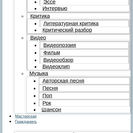
Эссе
Интервью
Критика
Литературная критика
Критический разбор
Видео
Видеопоэзия
Фильм
Видеообзор
Видеоклип
Музыка
Авторская песня
Песня
Поп
Рок
Шансон
Мастерская
Гражданинъ