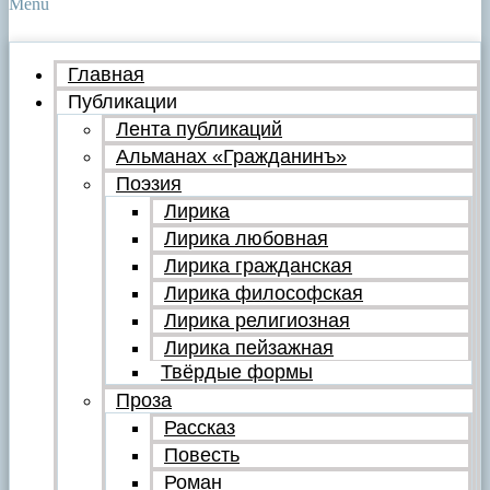
Menu
Главная
Публикации
Лента публикаций
Альманах «Гражданинъ»
Поэзия
Лирика
Лирика любовная
Лирика гражданская
Лирика философская
Лирика религиозная
Лирика пейзажная
Твёрдые формы
Проза
Рассказ
Повесть
Роман