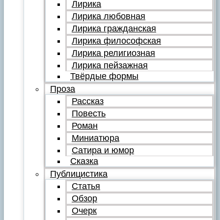
Лирика
Лирика любовная
Лирика гражданская
Лирика философская
Лирика религиозная
Лирика пейзажная
Твёрдые формы
Проза
Рассказ
Повесть
Роман
Миниатюра
Сатира и юмор
Сказка
Публицистика
Статья
Обзор
Очерк