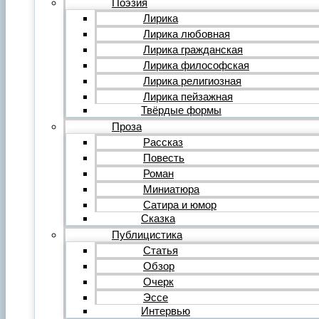
Поэзия
Фильм
Лирика
Видеообзор
Лирика любовная
Видеоклип
Лирика гражданская
Музыка
Авторская песня
Лирика философская
Песня
Лирика религиозная
Поп
Лирика пейзажная
Рок
Твёрдые формы
Шансон
Проза
Мастерская
Гражданинъ
Рассказ
Поэтическая подборка для альманаха
Повесть
Путь поэта
Роман
Форум
Миниатюра
Все темы форума
О литературе
Сатира и юмор
О политике
Сказка
О музыке
Публицистика
О кино
Статья
О разном
Обзор
Комментарии
Пользователи
Очерк
Ещё…
Эссе
Авторский анонс
Интервью