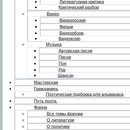
Литературная критика
Критический разбор
Видео
Видеопоэзия
Фильм
Видеообзор
Видеоклип
Музыка
Авторская песня
Песня
Поп
Рок
Шансон
Мастерская
Гражданинъ
Поэтическая подборка для альманаха
Путь поэта
Форум
Все темы форума
О литературе
О политике