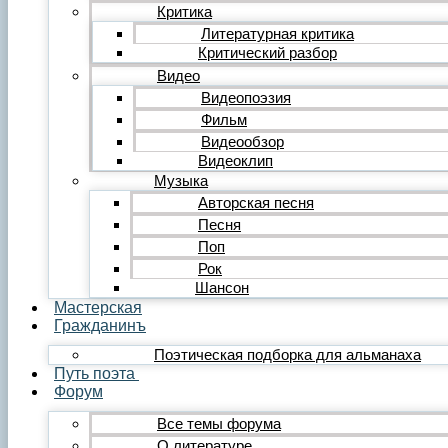
Редакция
Критика
Инструкции
Литературная критика
Вставка видеоплеера
Критический разбор
Вставка аудиоплеера
Видео
Menu
Видеопоэзия
Фильм
Главная
Публикации
Видеообзор
Лента публикаций
Видеоклип
Альманах «Гражданинъ»
Музыка
Поэзия
Авторская песня
Лирика
Песня
Лирика любовная
Поп
Лирика гражданская
Лирика философская
Рок
Лирика религиозная
Шансон
Лирика пейзажная
Мастерская
Твёрдые формы
Гражданинъ
Проза
Поэтическая подборка для альманаха
Рассказ
Путь поэта
Повесть
Форум
Роман
Миниатюра
Все темы форума
Сатира и юмор
О литературе
Сказка