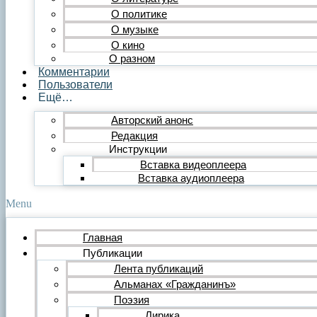
Публицистика
О политике
Статья
О музыке
Обзор
О кино
Очерк
О разном
Эссе
Комментарии
Интервью
Пользователи
Критика
Ещё…
Литературная критика
Критический разбор
Авторский анонс
Видео
Редакция
Видеопоэзия
Инструкции
Фильм
Вставка видеоплеера
Видеообзор
Видеоклип
Вставка аудиоплеера
Музыка
Авторская песня
Menu
Песня
Поп
Главная
Рок
Публикации
Шансон
Мастерская
Лента публикаций
Гражданинъ
Альманах «Гражданинъ»
Поэтическая подборка для альманаха
Поэзия
Путь поэта
Лирика