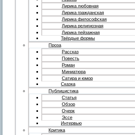
Форум
Все темы форума
Лирика любовная
О литературе
Лирика гражданская
О политике
Лирика философская
О музыке
Лирика религиозная
О кино
Лирика пейзажная
О разном
Твёрдые формы
Комментарии
Пользователи
Проза
Ещё…
Рассказ
Авторский анонс
Повесть
Редакция
Роман
Инструкции
Вставка видеоплеера
Миниатюра
Вставка аудиоплеера
Сатира и юмор
Сказка
Войдите на сайт или зарегистрируйтесь
Публицистика
Статья
Обзор
Очерк
Эссе
Интервью
Критика