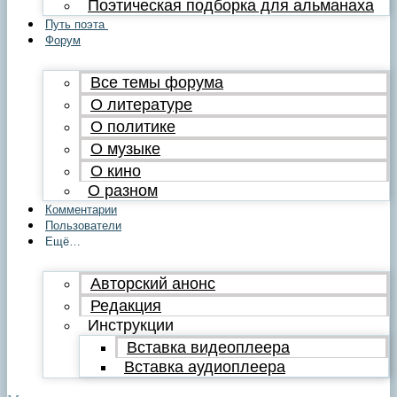
Поэтическая подборка для альманаха
Путь поэта
Форум
Все темы форума
О литературе
О политике
О музыке
О кино
О разном
Комментарии
Пользователи
Ещё…
Авторский анонс
Редакция
Инструкции
Вставка видеоплеера
Вставка аудиоплеера