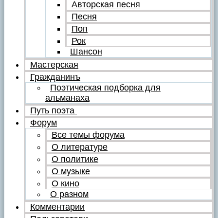
Авторская песня
Песня
Поп
Рок
Шансон
Мастерская
Гражданинъ
Поэтическая подборка для
альманаха
Путь поэта
Форум
Все темы форума
О литературе
О политике
О музыке
О кино
О разном
Комментарии