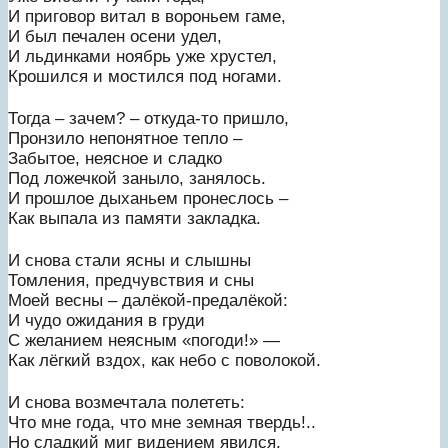
И приговор витал в вороньем гаме,
И был печален осени удел,
И льдинками ноябрь уже хрустел,
Крошился и мостился под ногами.
Тогда – зачем? – откуда-то пришло,
Пронзило непонятное тепло –
Забытое, неясное и сладко
Под ложечкой заныло, занялось.
И прошлое дыханьем пронеслось –
Как выпала из памяти закладка.
И снова стали ясны и слышны
Томления, предчувствия и сны
Моей весны – далёкой-предалёкой:
И чудо ожидания в груди
С желанием неясным «погоди!» —
Как лёгкий вздох, как небо с поволокой.
И снова возмечтала полететь:
Что мне года, что мне земная твердь!..
Но сладкий миг видением явился,