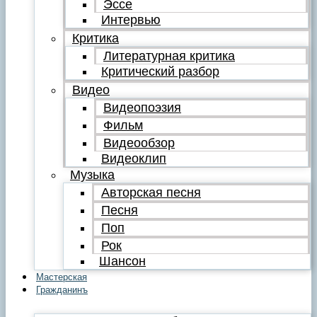
Эссе
Интервью
Критика
Литературная критика
Критический разбор
Видео
Видеопоэзия
Фильм
Видеообзор
Видеоклип
Музыка
Авторская песня
Песня
Поп
Рок
Шансон
Мастерская
Гражданинъ