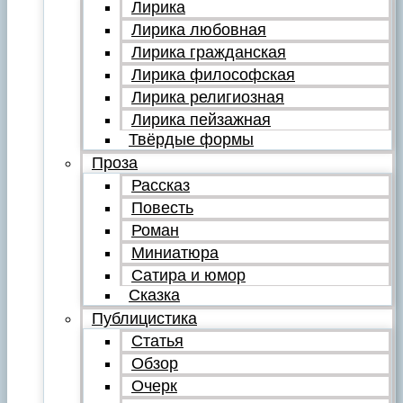
Лирика
Лирика любовная
Лирика гражданская
Лирика философская
Лирика религиозная
Лирика пейзажная
Твёрдые формы
Проза
Рассказ
Повесть
Роман
Миниатюра
Сатира и юмор
Сказка
Публицистика
Статья
Обзор
Очерк