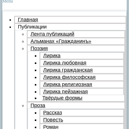
Menu
Главная
Публикации
Лента публикаций
Альманах «Гражданинъ»
Поэзия
Лирика
Лирика любовная
Лирика гражданская
Лирика философская
Лирика религиозная
Лирика пейзажная
Твёрдые формы
Проза
Рассказ
Повесть
Роман