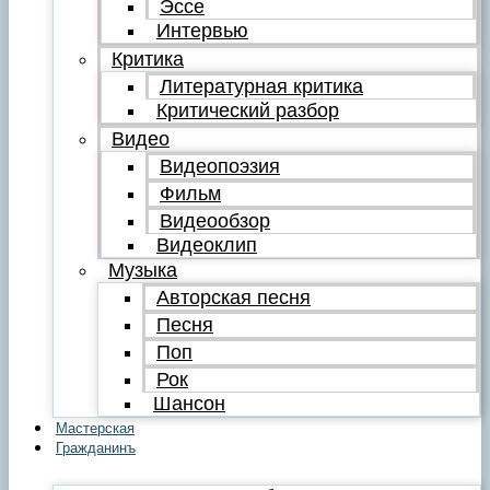
Эссе
Интервью
Критика
Литературная критика
Критический разбор
Видео
Видеопоэзия
Фильм
Видеообзор
Видеоклип
Музыка
Авторская песня
Песня
Поп
Рок
Шансон
Мастерская
Гражданинъ