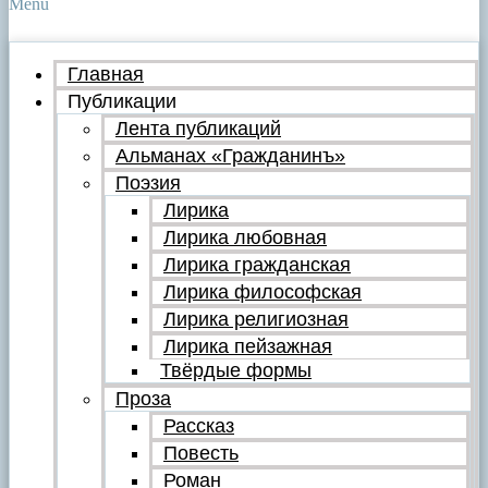
Menu
Главная
Публикации
Лента публикаций
Альманах «Гражданинъ»
Поэзия
Лирика
Лирика любовная
Лирика гражданская
Лирика философская
Лирика религиозная
Лирика пейзажная
Твёрдые формы
Проза
Рассказ
Повесть
Роман