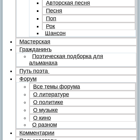
Авторская песня
Песня
Поп
Рок
Шансон
Мастерская
Гражданинъ
Поэтическая подборка для
альманаха
Путь поэта
Форум
Все темы форума
О литературе
О политике
О музыке
О кино
О разном
Комментарии