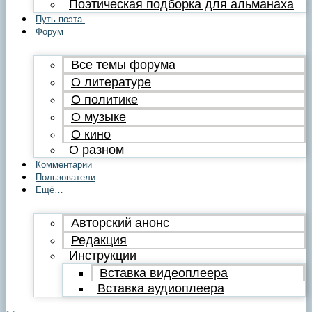
Поэтическая подборка для альманаха
Путь поэта
Форум
Все темы форума
О литературе
О политике
О музыке
О кино
О разном
Комментарии
Пользователи
Ещё…
Авторский анонс
Редакция
Инструкции
Вставка видеоплеера
Вставка аудиоплеера