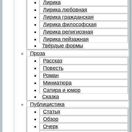
Лирика
Лирика любовная
Лирика гражданская
Лирика философская
Лирика религиозная
Лирика пейзажная
Твёрдые формы
Проза
Рассказ
Повесть
Роман
Миниатюра
Сатира и юмор
Сказка
Публицистика
Статья
Обзор
Очерк