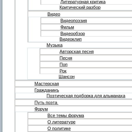
Литературная критика
Критический разбор
Видео
Видеопоэзия
Фильм
Видеообзор
Видеоклип
Музыка
Авторская песня
Песня
Поп
Рок
Шансон
Мастерская
Гражданинъ
Поэтическая подборка для альманаха
Путь поэта
Форум
Все темы форума
О литературе
О политике