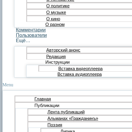
Публицистика
О политике
Статья
О музыке
Обзор
О кино
Очерк
О разном
Эссе
Комментарии
Интервью
Пользователи
Критика
Ещё…
Литературная критика
Критический разбор
Авторский анонс
Видео
Редакция
Видеопоэзия
Инструкции
Фильм
Вставка видеоплеера
Видеообзор
Видеоклип
Вставка аудиоплеера
Музыка
Авторская песня
Menu
Песня
Поп
Главная
Рок
Публикации
Шансон
Мастерская
Лента публикаций
Гражданинъ
Альманах «Гражданинъ»
Поэтическая подборка для альманаха
Поэзия
Путь поэта
Лирика