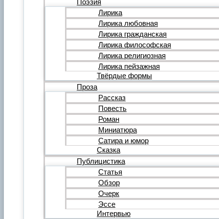
Поэзия
Фильм
Лирика
Видеообзор
Лирика любовная
Видеоклип
Лирика гражданская
Музыка
Авторская песня
Лирика философская
Песня
Лирика религиозная
Поп
Лирика пейзажная
Рок
Твёрдые формы
Шансон
Проза
Мастерская
Гражданинъ
Рассказ
Поэтическая подборка для альманаха
Повесть
Путь поэта
Роман
Форум
Миниатюра
Все темы форума
О литературе
Сатира и юмор
О политике
Сказка
О музыке
Публицистика
О кино
Статья
О разном
Обзор
Комментарии
Пользователи
Очерк
Ещё…
Эссе
Авторский анонс
Интервью