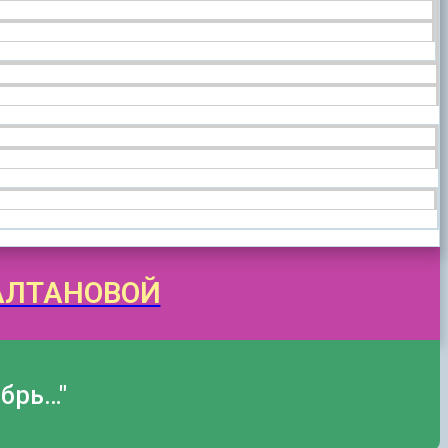
АЛТАНОВОЙ
брь…"