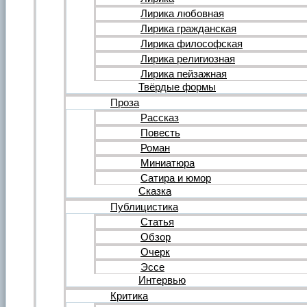
Форум
Все темы форума
Лирика любовная
О литературе
Лирика гражданская
О политике
Лирика философская
О музыке
Лирика религиозная
О кино
Лирика пейзажная
О разном
Твёрдые формы
Комментарии
Пользователи
Проза
Ещё…
Рассказ
Авторский анонс
Повесть
Редакция
Роман
Инструкции
Вставка видеоплеера
Миниатюра
Вставка аудиоплеера
Сатира и юмор
Сказка
Войдите на сайт или зарегистрируйтесь
Публицистика
Статья
Обзор
Очерк
Эссе
Интервью
Критика